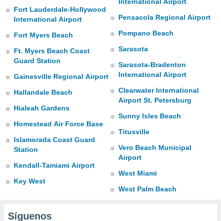
International Airport
ublicidad y
Fort Lauderdale-Hollywood
Pensacola Regional Airport
International Airport
do en
 mismo.
Pompano Beach
Fort Myers Beach
sultar más
Sarasota
 en nuestra
Ft. Myers Beach Coast
 Cookies
y
Guard Station
Sarasota-Bradenton
ualquier
International Airport
Gainesville Regional Airport
ento
Clearwater International
Hallandale Beach
 botón
Airport St. Petersburg
ación de
Hialeah Gardens
kies
Sunny Isles Beach
Homestead Air Force Base
 disponible
Titusville
e nuestra
Islamorada Coast Guard
.
Vero Beach Municipal
Station
Airport
IVAMENTE,
Kendall-Tamiami Airport
West Miami
Key West
West Palm Beach
as
 a cookies
 no aceptar
Síguenos