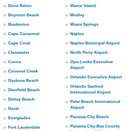
mación
Boca Raton
Marco Island
ediante
ecnologías
Boynton Beach
Medley
nos permite
estra
Bradenton
Miami Springs
ara seguir
Cape Canaveral
Naples
e contenido
ACEPTAR
stándares
Cape Coral
Naples Municipal Airport
Y
sin coste.
CONTINUAR
Clearwater
North Perry Airport
 botón
continuar",
Cocoa
Opa-Locka Executive
CONFIGURACIÓN
der a la
Airport
Coconut Creek
ndo la
Orlando Executive Airport
 de todas
Daytona Beach
, ya sean
Orlando Sanford
de nuestros
Deerfield Beach
International Airport
 nos
Delray Beach
Palm Beach International
 y análisis
Airport
Doral
tamiento en
b, así como
Panama City Beach
Everglades
un perfil
Panama City-Bay County
Fort Lauderdale
para