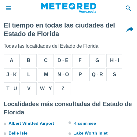
El tiempo en todas las ciudades del
privacidad
Estado de Florida
o de
om.ve
Todas las localidades del Estado de Florida
com.ve) ha
ado por
A
B
C
D - E
F
G
H - I
es para
ue la
 que se
J - K
L
M
N - O
P
Q - R
S
e calidad.
eder a este
T - U
V
W - Y
Z
ediante las
opciones:
Localidades más consultadas del Estado de
ookies y
Florida
e forma
Albert Whitted Airport
Kissimmee
d digital
ada, basada
Belle Isle
Lake Worth Inlet