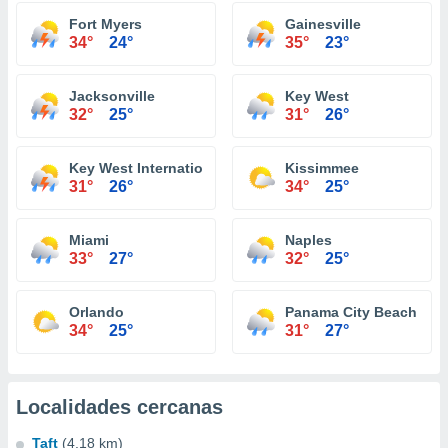
Fort Myers
Gainesville
34°
24°
35°
23°
Jacksonville
Key West
32°
25°
31°
26°
Key West International Airport
Kissimmee
31°
26°
34°
25°
Miami
Naples
33°
27°
32°
25°
Orlando
Panama City Beach
34°
25°
31°
27°
Localidades cercanas
Taft
(4.18 km)