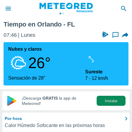
Tiempo en Orlando - FL
privacidad
07:46
Lunes
...
o de
om.ve
com.ve) ha
Nubes y claros
ado por
26°
es para
ue la
 que se
Sureste
e calidad.
Sensación de 28°
7
12 km/h
eder a este
ediante las
opciones:
¡Descarga
GRATIS
la app de
Instalar
ookies y
Meteored!
e forma
Por hora
d digital
Calor Húmedo Sofocante en las próximas horas
ada, basada