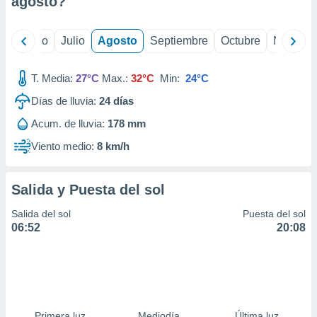
agosto
?
ados con el
 seleccionar
o.
yo
Junio
Julio
Agosto
Septiembre
Octubre
Noviemb
calización
precisa e
ión mediante
T. Media:
27°C
Max.:
32°C
Min:
24°C
Días de lluvia:
24
días
, publicidad
Acum. de lluvia:
178 mm
dos,
 publicidad
Viento medio:
8 km/h
,
ón de
 desarrollo
Salida y Puesta del sol
s.
Salida del sol
Puesta del sol
tros 1199
06:52
20:08
ios
Primera luz
Mediodía
Última luz