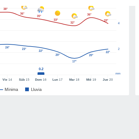
38°
36°
36°
35°
33°
33°
32°
4
24°
2
23°
22°
22°
20°
20°
17°
0.2
mm
Vie
14
Sáb
15
Dom
16
Lun
17
Mar
18
Mié
19
Jue
20
Mínima
Lluvia