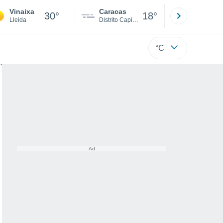
Vinaixa
Caracas
Tucacas
30°
18°
Lleida
Distrito Capital
Falcón
°C