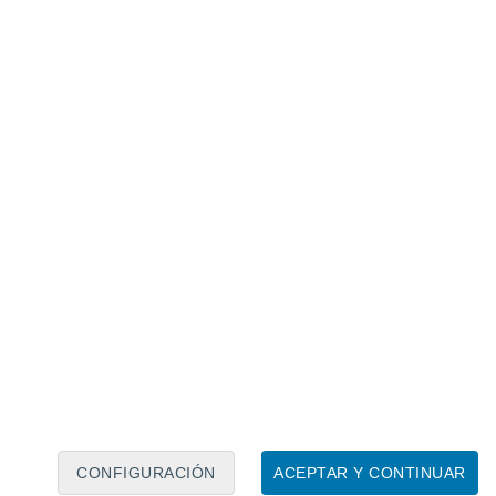
Calendario lunar
Lun
Mar
Mié
Jue
Vie
Sáb
Dom
8
9
10
11
12
13
14
15
16
17
18
19
20
21
CONFIGURACIÓN
ACEPTAR Y CONTINUAR
6