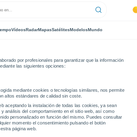
iempo
Vídeos
Radar
Mapas
Satélites
Modelos
Mundo
borado por profesionales para garantizar que la información
ediante las siguientes opciones:
Vinaixa
ecogida mediante cookies o tecnologías similares, nos permite
on altos estándares de calidad sin coste.
eb aceptando la instalación de todas las cookies, ya sean
 y análisis del comportamiento en el sitio web, así como
...
ntenido personalizado en función del mismo. Puedes consultar
alquier momento el consentimiento pulsando el botón
Por hora
uestra página web.
Lluvias débiles en las próximas
horas