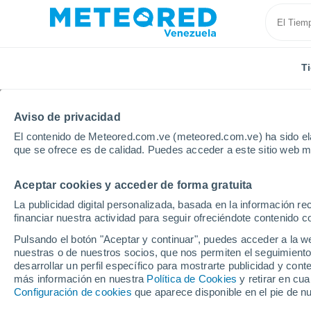
T
Aviso de privacidad
El contenido de Meteored.com.ve (meteored.com.ve) ha sido ela
que se ofrece es de calidad. Puedes acceder a este sitio web m
Aceptar cookies y acceder de forma gratuita
Inicio
España
Cataluña
Provincia de Lleida
La publicidad digital personalizada, basada en la información r
financiar nuestra actividad para seguir ofreciéndote contenido c
Tiempo en Vinaixa
Pulsando el botón "Aceptar y continuar", puedes acceder a la w
nuestras o de nuestros socios, que nos permiten el seguimiento
10:42
Sábado
desarrollar un perfil específico para mostrarte publicidad y co
más información en nuestra
Política de Cookies
y retirar en cu
Configuración de cookies
que aparece disponible en el pie de n
Soleado