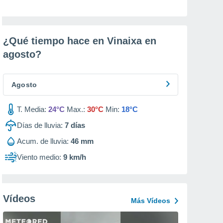
¿Qué tiempo hace en Vinaixa en
agosto
?
Agosto
T. Media:
24°C
Max.:
30°C
Min:
18°C
Días de lluvia:
7
días
Acum. de lluvia:
46 mm
Viento medio:
9 km/h
Vídeos
Más Vídeos