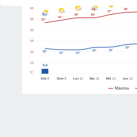
40
38°
37°
36°
36°
34°
35
33°
30
25
23°
22°
22°
22°
20
21°
21°
15
0.4
°C
Sáb
8
Dom
9
Lun
10
Mar
11
Mié
12
Jue
13
Máxima