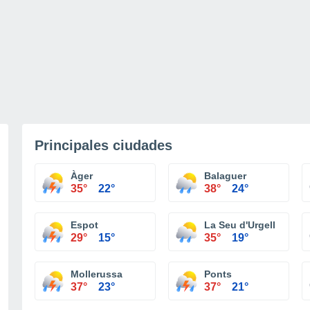
Principales ciudades
Àger
Balaguer
35°
22°
38°
24°
Espot
La Seu d'Urgell
29°
15°
35°
19°
Mollerussa
Ponts
37°
23°
37°
21°