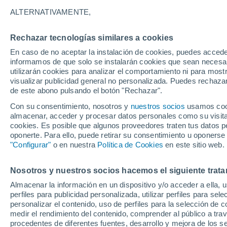
30°
ALTERNATIVAMENTE,
Rechazar tecnologías similares a cookies
Este
En caso de no aceptar la instalación de cookies, puedes accede
Sensación de 31°
5
-
21 km/
informamos de que solo se instalarán cookies que sean necesari
utilizarán cookies para analizar el comportamiento ni para most
visualizar publicidad general no personalizada. Puedes rechazar
de este abono pulsando el botón "Rechazar".
Tiempo 1 - 7 días
Mapa de lluvia
Radar de lluvia
S
Con su consentimiento, nosotros y
nuestros socios
usamos cooki
almacenar, acceder y procesar datos personales como su visita e
cookies. Es posible que algunos proveedores traten tus datos pe
oponerte. Para ello, puede retirar su consentimiento u oponerse
Mañana
Lunes
Hoy
"Configurar"
o en nuestra
Política de Cookies
en este sitio web.
9 Ago
10 Ago
8 Ago
Nosotros y nuestros socios hacemos el siguiente trata
Almacenar la información en un dispositivo y/o acceder a ella, 
40%
perfiles para publicidad personalizada, utilizar perfiles para sele
0.4 mm
personalizar el contenido, uso de perfiles para la selección de c
34°
/
21°
36°
/
21°
33°
/
22°
medir el rendimiento del contenido, comprender al público a tra
procedentes de diferentes fuentes, desarrollo y mejora de los se