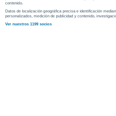
contenido.
22
-
47
km/h
17
-
40
km/h
14
14
-
37
km/h
Datos de localización geográfica precisa e identificación mediant
personalizados, medición de publicidad y contenido, investigació
Tiempo en Vinaixa hoy
, 8 de agosto
Ver nuestros 1199 socios
Soleado
30°
11:00
Sensación T.
31°
Soleado
31°
12:00
Sensación T.
33°
Soleado
32°
13:00
Sensación T.
34°
Nubes y claros
33°
14:00
Sensación T.
35°
Nubes y claros
33°
15:00
Sensación T.
35°