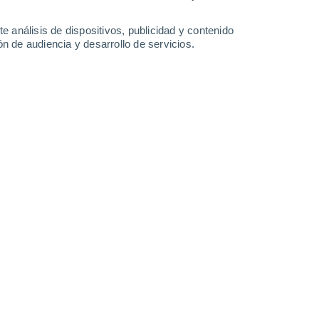
-
39
km/h
20
-
45
km/h
20
-
45
km/h
14
-
44
km/h
e análisis de dispositivos, publicidad y contenido
n de audiencia y desarrollo de servicios.
Este
4 Medio
5
-
21 km/h
FPS:
6-10
Sureste
6 Alto
7
-
25 km/h
FPS:
15-25
Sureste
8 ¡Muy Alto!
10
-
28 km/h
FPS:
25-50
Sureste
8 ¡Muy Alto!
13
-
33 km/h
FPS:
25-50
Sur
8 ¡Muy Alto!
14
-
36 km/h
FPS:
25-50