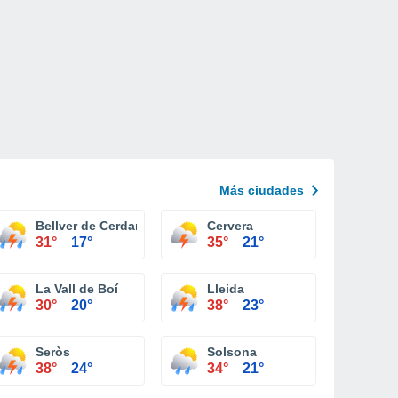
Más ciudades
Bellver de Cerdanya
Cervera
31°
17°
35°
21°
La Vall de Boí
Lleida
30°
20°
38°
23°
Seròs
Solsona
38°
24°
34°
21°