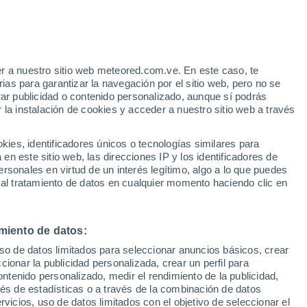
Aviso de nivel amarillo
Alerta moderada por altas
temperaturas en Vinaixa hoy
r a nuestro sitio web meteored.com.ve. En este caso, te
h
as para garantizar la navegación por el sitio web, pero no se
rar publicidad o contenido personalizado, aunque sí podrás
 la instalación de cookies y acceder a nuestro sitio web a través
atélites
Modelos
es, identificadores únicos o tecnologías similares para
n este sitio web, las direcciones IP y los identificadores de
rsonales en virtud de un interés legítimo, algo a lo que puedes
 al tratamiento de datos en cualquier momento haciendo clic en
Martes
Miércoles
Jueves
Viernes
11 Ago
12 Ago
13 Ago
14 Ago
miento de datos:
uso de datos limitados para seleccionar anuncios básicos, crear
ccionar la publicidad personalizada, crear un perfil para
ontenido personalizado, medir el rendimiento de la publicidad,
36°
/
22°
37°
/
22°
38°
/
23°
38°
/
24°
vés de estadísticas o a través de la combinación de datos
rvicios, uso de datos limitados con el objetivo de seleccionar el