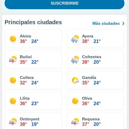
Principales ciudades
Más ciudades
Alcira
Ayora
36°
24°
38°
21°
Buñol
Cofrentes
35°
22°
38°
20°
Cullera
Gandía
32°
24°
35°
24°
Llíria
Oliva
36°
23°
36°
24°
Ontinyent
Requena
38°
19°
37°
20°