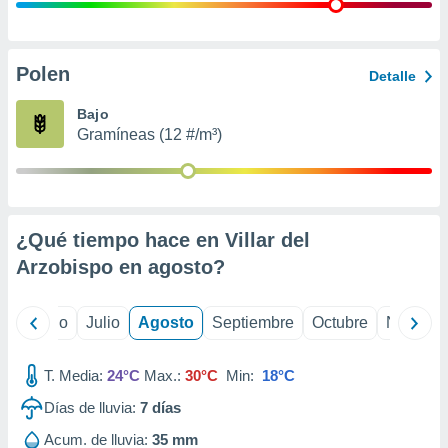
ados con el
 seleccionar
o.
calización
Polen
Detalle
precisa e
ión mediante
Bajo
Gramíneas (12 #/m³)
, publicidad
dos,
 publicidad
,
¿Qué tiempo hace en Villar del
ón de
 desarrollo
Arzobispo en
agosto
?
s.
tros 1199
yo
Junio
Julio
Agosto
Septiembre
Octubre
Noviemb
ios
T. Media:
24°C
Max.:
30°C
Min:
18°C
Días de lluvia:
7
días
Acum. de lluvia:
35 mm