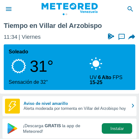
a
Villar del Arzobispo
Tiempo en Villar del Arzobispo
privacidad
11:34
Viernes
...
o de
om.ve
com.ve) ha
Soleado
ado por
31°
es para
ue la
 que se
UV
6 Alto
FPS
e calidad.
Sensación de 32°
15-25
eder a este
ediante las
opciones:
Aviso de nivel amarillo
Alerta moderada por tormenta en Villar del Arzobispo hoy
ookies y
e forma
¡Descarga
GRATIS
la app de
Instalar
d digital
Meteored!
ada, basada