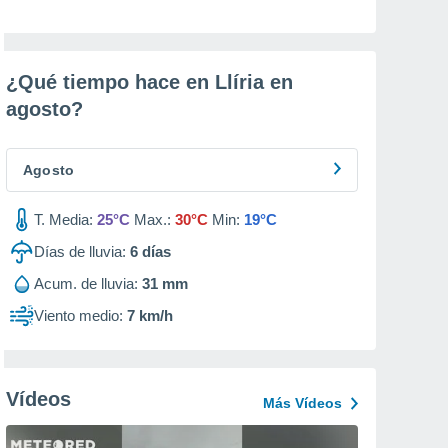
¿Qué tiempo hace en Llíria en
agosto
?
Agosto
T. Media:
25°C
Max.:
30°C
Min:
19°C
Días de lluvia:
6
días
Acum. de lluvia:
31 mm
Viento medio:
7 km/h
Vídeos
Más Vídeos