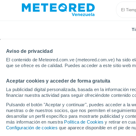
T
Aviso de privacidad
El contenido de Meteored.com.ve (meteored.com.ve) ha sido ela
que se ofrece es de calidad. Puedes acceder a este sitio web m
Aceptar cookies y acceder de forma gratuita
Inicio
España
Comunidad Valenciana
Provincia
La publicidad digital personalizada, basada en la información r
financiar nuestra actividad para seguir ofreciéndote contenido c
Tiempo en Llíria
Pulsando el botón "Aceptar y continuar", puedes acceder a la w
nuestras o de nuestros socios, que nos permiten el seguimiento
17:29
Viernes
desarrollar un perfil específico para mostrarte publicidad y co
más información en nuestra
Política de Cookies
y retirar en cu
Configuración de cookies
que aparece disponible en el pie de n
Nubes y claros