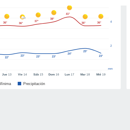
41°
38°
37°
4
36°
36°
36°
36°
2
25°
24°
23°
23°
23°
23°
22°
mm
Jue
13
Vie
14
Sáb
15
Dom
16
Lun
17
Mar
18
Mié
19
Mínima
Precipitación