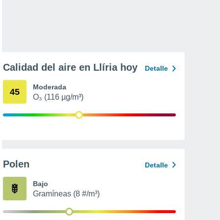
Calidad del aire en Llíria hoy
Detalle
Moderada
45
O₃ (116 µg/m³)
Polen
Detalle
Bajo
Gramíneas (8 #/m³)