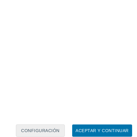
Calendario lunar
Lun
Mar
Mié
Jue
Vie
Sáb
Dom
7
8
9
10
11
12
13
14
15
16
17
18
19
20
CONFIGURACIÓN
ACEPTAR Y CONTINUAR
6