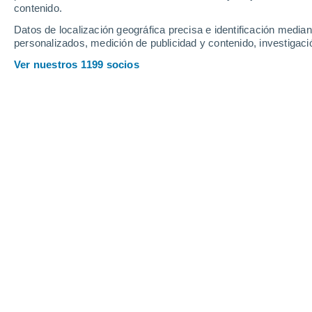
contenido.
20
-
41
km/h
17
-
38
km/h
15
16
-
35
km/h
Datos de localización geográfica precisa e identificación mediant
personalizados, medición de publicidad y contenido, investigació
Tiempo en Llíria hoy
, 7 de agosto
Ver nuestros 1199 socios
Nubes y claros
34°
17:00
Sensación T.
37°
Nubes y claros
33°
18:00
Sensación T.
36°
Nubes y claros
32°
19:00
Sensación T.
34°
Nubes y claros
31°
20:00
Sensación T.
33°
Soleado
29°
21:00
Sensación T.
32°