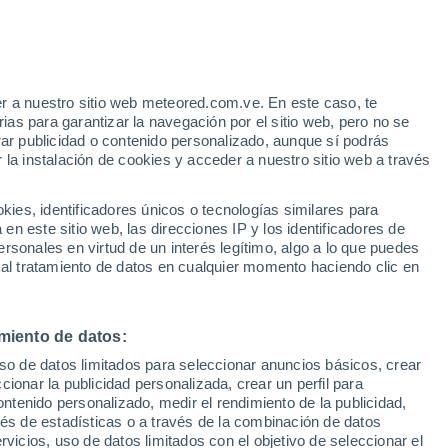
r a nuestro sitio web meteored.com.ve. En este caso, te
/h
as para garantizar la navegación por el sitio web, pero no se
rar publicidad o contenido personalizado, aunque sí podrás
 la instalación de cookies y acceder a nuestro sitio web a través
via
Satélites
Modelos
es, identificadores únicos o tecnologías similares para
n este sitio web, las direcciones IP y los identificadores de
rsonales en virtud de un interés legítimo, algo a lo que puedes
 al tratamiento de datos en cualquier momento haciendo clic en
Lunes
Martes
Miércoles
Jueves
10 Ago
11 Ago
12 Ago
13 Ago
miento de datos:
uso de datos limitados para seleccionar anuncios básicos, crear
ccionar la publicidad personalizada, crear un perfil para
ontenido personalizado, medir el rendimiento de la publicidad,
35°
/
23°
36°
/
23°
37°
/
23°
36°
/
23°
vés de estadísticas o a través de la combinación de datos
rvicios, uso de datos limitados con el objetivo de seleccionar el