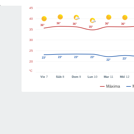
45
40
36°
36°
36°
36°
36°
35°
35
30
25
23°
23°
23°
23°
23°
22°
20
°C
Vie
7
Sáb
8
Dom
9
Lun
10
Mar
11
Mié
12
Máxima