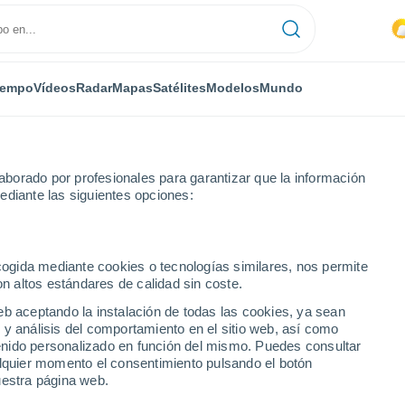
iempo
Vídeos
Radar
Mapas
Satélites
Modelos
Mundo
borado por profesionales para garantizar que la información
ediante las siguientes opciones:
 de Valencia
Llíria
ecogida mediante cookies o tecnologías similares, nos permite
on altos estándares de calidad sin coste.
eb aceptando la instalación de todas las cookies, ya sean
 y análisis del comportamiento en el sitio web, así como
...
ntenido personalizado en función del mismo. Puedes consultar
alquier momento el consentimiento pulsando el botón
Por hora
uestra página web.
Calor Húmedo Sofocante en las
próximas horas