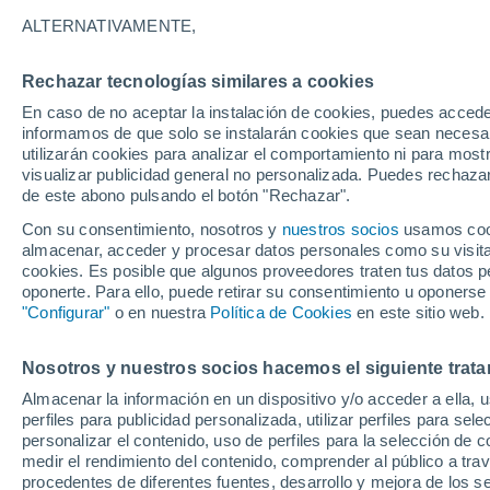
34°
ALTERNATIVAMENTE,
Rechazar tecnologías similares a cookies
Sureste
En caso de no aceptar la instalación de cookies, puedes accede
Sensación de 37°
16
-
35 km
informamos de que solo se instalarán cookies que sean necesari
utilizarán cookies para analizar el comportamiento ni para most
visualizar publicidad general no personalizada. Puedes rechazar
de este abono pulsando el botón "Rechazar".
Tiempo 1 - 7 días
Mapa de nubosidad
Radar de llu
Con su consentimiento, nosotros y
nuestros socios
usamos cooki
almacenar, acceder y procesar datos personales como su visita e
cookies. Es posible que algunos proveedores traten tus datos pe
oponerte. Para ello, puede retirar su consentimiento u oponerse
Mañana
Domingo
Hoy
"Configurar"
o en nuestra
Política de Cookies
en este sitio web.
8 Ago
9 Ago
7 Ago
Nosotros y nuestros socios hacemos el siguiente trata
Almacenar la información en un dispositivo y/o acceder a ella, 
perfiles para publicidad personalizada, utilizar perfiles para sele
personalizar el contenido, uso de perfiles para la selección de c
36°
/
23°
36°
/
23°
36°
/
23°
medir el rendimiento del contenido, comprender al público a tra
procedentes de diferentes fuentes, desarrollo y mejora de los se