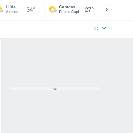
Llíria
Caracas
Tucacas
34°
27°
Valencia
Distrito Capital
Falcón
°C