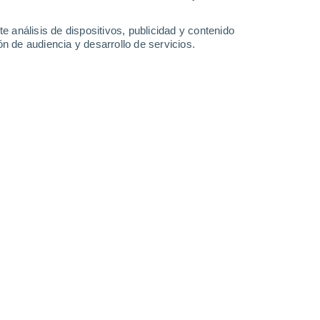
-
36
km/h
18
-
40
km/h
18
-
39
km/h
14
-
37
km/h
e análisis de dispositivos, publicidad y contenido
n de audiencia y desarrollo de servicios.
Sureste
4 Medio
16
-
35 km/h
FPS:
6-10
Sureste
3 Medio
15
-
35 km/h
FPS:
6-10
Este
1 Bajo
14
-
32 km/h
FPS:
no
Este
0 Bajo
10
-
28 km/h
FPS:
no
Este
0 Bajo
7
-
22 km/h
FPS:
no