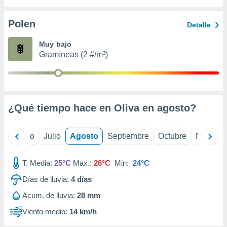
ados con el
 seleccionar
o.
Polen
Detalle
calización
Muy bajo
precisa e
Gramíneas (2 #/m³)
ión mediante
, publicidad
dos,
 publicidad
¿Qué tiempo hace en Oliva en
agosto
?
,
ón de
 desarrollo
yo
Junio
Julio
Agosto
Septiembre
Octubre
Noviemb
s.
tros 1199
T. Media:
25°C
Max.:
26°C
Min:
24°C
ios
Días de lluvia:
4
días
Acum. de lluvia:
28 mm
Viento medio:
14 km/h