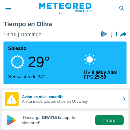
a
Oliva
Tiempo en Oliva
privacidad
13:16
Domingo
...
o de
om.ve
com.ve) ha
Soleado
ado por
29°
es para
ue la
 que se
UV
8 ¡Muy Alto!
e calidad.
Sensación de 34°
FPS
25-50
eder a este
ediante las
opciones:
Aviso de nivel amarillo
Alerta moderada por otros en Oliva hoy
ookies y
e forma
¡Descarga
GRATIS
la app de
Instalar
d digital
Meteored!
ada, basada