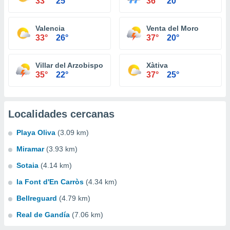
33°
25°
36°
20°
Valencia
Venta del Moro
33°
26°
37°
20°
Villar del Arzobispo
Xàtiva
35°
22°
37°
25°
Localidades cercanas
Playa Oliva
(3.09 km)
Miramar
(3.93 km)
Sotaia
(4.14 km)
la Font d'En Carròs
(4.34 km)
Bellreguard
(4.79 km)
Real de Gandía
(7.06 km)