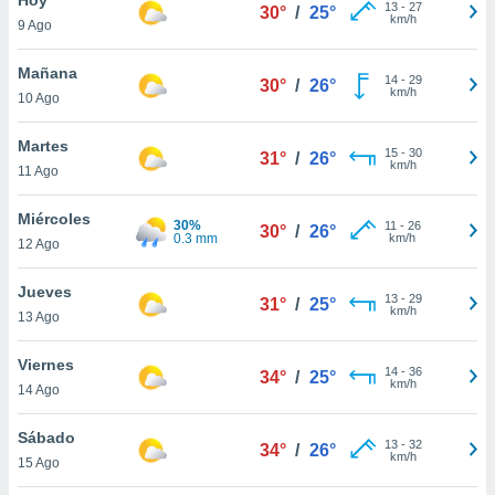
ublicidad y
13
-
27
30°
/
25°
km/h
9 Ago
do en
 mismo.
Mañana
14
-
29
30°
/
26°
sultar más
km/h
10 Ago
 en nuestra
 Cookies
y
Martes
15
-
30
ualquier
31°
/
26°
km/h
11 Ago
ento
 botón
Miércoles
30%
11
-
26
30°
/
26°
ación de
0.3 mm
km/h
12 Ago
kies
 disponible
Jueves
13
-
29
e nuestra
31°
/
25°
km/h
13 Ago
.
Viernes
IVAMENTE,
14
-
36
34°
/
25°
km/h
14 Ago
as
Sábado
13
-
32
34°
/
26°
 a cookies
km/h
15 Ago
 no aceptar