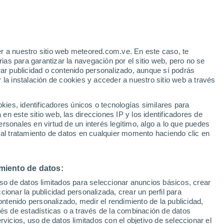
e
r a nuestro sitio web meteored.com.ve. En este caso, te
:
22%
as para garantizar la navegación por el sitio web, pero no se
rar publicidad o contenido personalizado, aunque sí podrás
 la instalación de cookies y acceder a nuestro sitio web a través
via
Satélites
Modelos
es, identificadores únicos o tecnologías similares para
n este sitio web, las direcciones IP y los identificadores de
rsonales en virtud de un interés legítimo, algo a lo que puedes
 al tratamiento de datos en cualquier momento haciendo clic en
Martes
Miércoles
Jueves
Viernes
11 Ago
12 Ago
13 Ago
14 Ago
miento de datos:
uso de datos limitados para seleccionar anuncios básicos, crear
60%
ccionar la publicidad personalizada, crear un perfil para
0.3 mm
ontenido personalizado, medir el rendimiento de la publicidad,
19°
/
4°
27°
/
7°
29°
/
10°
27°
/
9°
vés de estadísticas o a través de la combinación de datos
rvicios, uso de datos limitados con el objetivo de seleccionar el