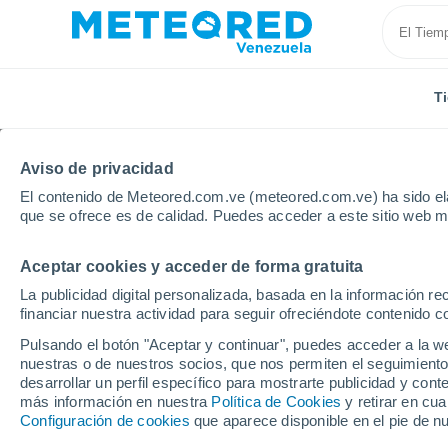
T
Aviso de privacidad
El contenido de Meteored.com.ve (meteored.com.ve) ha sido ela
que se ofrece es de calidad. Puedes acceder a este sitio web m
Aceptar cookies y acceder de forma gratuita
Inicio
Bolivia
Tarija
San Lorenzo
La publicidad digital personalizada, basada en la información r
financiar nuestra actividad para seguir ofreciéndote contenido c
Tiempo en San Lorenzo 
Pulsando el botón "Aceptar y continuar", puedes acceder a la w
nuestras o de nuestros socios, que nos permiten el seguimiento
02:09
Sábado
desarrollar un perfil específico para mostrarte publicidad y co
más información en nuestra
Política de Cookies
y retirar en cu
Configuración de cookies
que aparece disponible en el pie de n
Nubes y claros