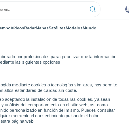
iempo
Vídeos
Radar
Mapas
Satélites
Modelos
Mundo
borado por profesionales para garantizar que la información
ediante las siguientes opciones:
ecogida mediante cookies o tecnologías similares, nos permite
on altos estándares de calidad sin coste.
(Bolivia)
eb aceptando la instalación de todas las cookies, ya sean
 y análisis del comportamiento en el sitio web, así como
...
ntenido personalizado en función del mismo. Puedes consultar
alquier momento el consentimiento pulsando el botón
Por hora
uestra página web.
Intervalos nubosos en las
próximas horas