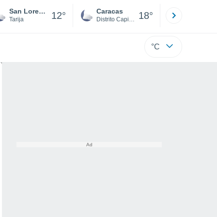
San Lorenzo
Caracas
Tucacas
12°
18°
Tarija
Distrito Capital
Falcón
°C