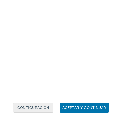
Calendario lunar
Lun
Mar
Mié
Jue
Vie
Sáb
Dom
8
9
10
11
12
13
14
15
16
17
18
19
20
21
CONFIGURACIÓN
ACEPTAR Y CONTINUAR