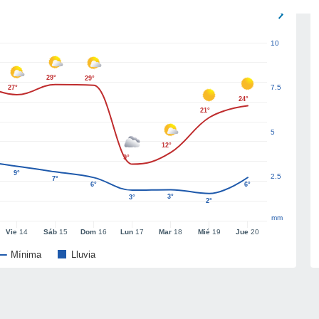
10
29°
29°
7.5
27°
24°
21°
5
12°
9°
9°
2.5
7°
6°
6°
3°
3°
2°
mm
Vie
14
Sáb
15
Dom
16
Lun
17
Mar
18
Mié
19
Jue
20
Mínima
Lluvia