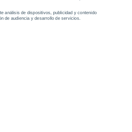
-
34
km/h
18
-
54
km/h
5
-
40
km/h
9
-
32
km/h
e análisis de dispositivos, publicidad y contenido
n de audiencia y desarrollo de servicios.
osto
Oeste
0 Bajo
2
-
8 km/h
FPS:
no
Oeste
0 Bajo
2
-
9 km/h
FPS:
no
Noroeste
0 Bajo
6
-
15 km/h
FPS:
no
Noroeste
1 Bajo
7
-
18 km/h
FPS:
no
Noroeste
6 Alto
9
-
29 km/h
FPS:
15-25