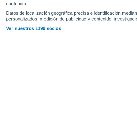
contenido.
18
-
41
km/h
13
-
35
km/h
12
15
-
40
km/h
Datos de localización geográfica precisa e identificación mediant
personalizados, medición de publicidad y contenido, investigació
Tiempo en San Lorenzo hoy
, 8 de ag
Ver nuestros 1199 socios
Nubes y claros
13°
02:00
Sensación T.
13°
Nubes y claros
12°
03:00
Sensación T.
12°
Nubes y claros
11°
05:00
Sensación T.
11°
Nubes y claros
15°
08:00
Sensación T.
15°
Nubes y claros
27°
11:00
Sensación T.
26°