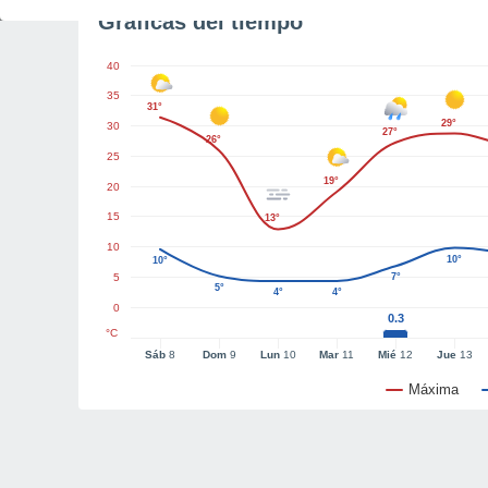
Gráficas del tiempo
40
35
31°
29°
30
27°
26°
25
19°
20
15
13°
10
10°
10°
5
7°
5°
4°
4°
0
0.3
°C
Sáb
8
Dom
9
Lun
10
Mar
11
Mié
12
Jue
13
Máxima