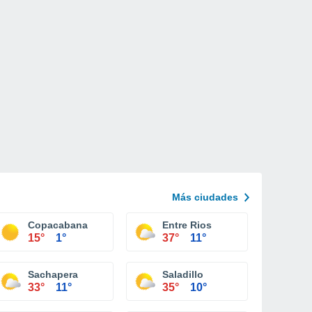
Más ciudades
Copacabana
Entre Rios
15°
1°
37°
11°
Sachapera
Saladillo
33°
11°
35°
10°