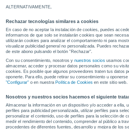
13°
ALTERNATIVAMENTE,
Rechazar tecnologías similares a cookies
Menguant
En caso de no aceptar la instalación de cookies, puedes accede
Iluminada
Sensación de 13°
informamos de que solo se instalarán cookies que sean necesari
utilizarán cookies para analizar el comportamiento ni para most
visualizar publicidad general no personalizada. Puedes rechazar
de este abono pulsando el botón "Rechazar".
Tiempo 1 - 7 días
Mapa de nubosidad
Radar de llu
Con su consentimiento, nosotros y
nuestros socios
usamos cooki
almacenar, acceder y procesar datos personales como su visita e
cookies. Es posible que algunos proveedores traten tus datos pe
oponerte. Para ello, puede retirar su consentimiento u oponerse
Mañana
Lunes
Hoy
"Configurar"
o en nuestra
Política de Cookies
en este sitio web.
9 Ago
10 Ago
8 Ago
Nosotros y nuestros socios hacemos el siguiente trata
Almacenar la información en un dispositivo y/o acceder a ella, 
perfiles para publicidad personalizada, utilizar perfiles para sele
personalizar el contenido, uso de perfiles para la selección de c
26°
/
5°
13°
/
4°
31°
/
10°
medir el rendimiento del contenido, comprender al público a tra
procedentes de diferentes fuentes, desarrollo y mejora de los se