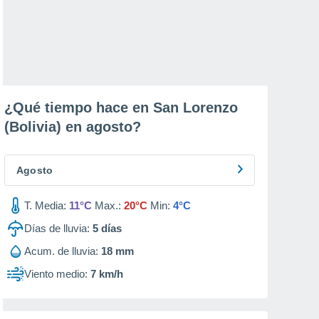
¿Qué tiempo hace en San Lorenzo
(Bolivia) en
agosto
?
Agosto
T. Media:
11°C
Max.:
20°C
Min:
4°C
Días de lluvia:
5
días
Acum. de lluvia:
18 mm
Viento medio:
7 km/h