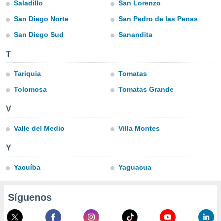
Saladillo
San Lorenzo
ublicidad y
San Diego Norte
San Pedro de las Penas
do en
 mismo.
San Diego Sud
Sanandita
sultar más
 en nuestra
T
 Cookies
y
ualquier
Tariquia
Tomatas
ento
Tolomosa
Tomatas Grande
 botón
ación de
V
kies
 disponible
Valle del Medio
Villa Montes
e nuestra
.
Y
IVAMENTE,
Yacuíba
Yaguacua
as
Síguenos
 a cookies
 no aceptar