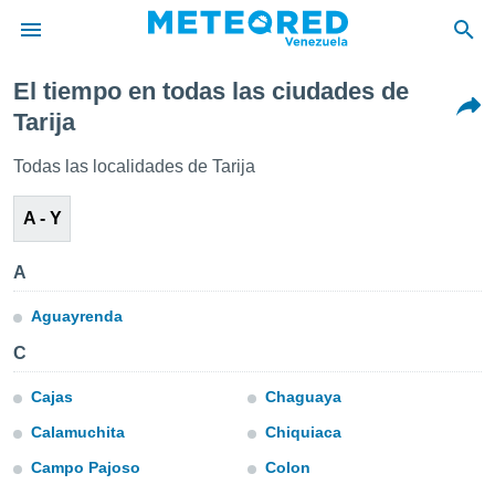
El tiempo en todas las ciudades de
privacidad
Tarija
o de
om.ve
Todas las localidades de Tarija
com.ve) ha
ado por
A - Y
es para
ue la
 que se
A
e calidad.
eder a este
Aguayrenda
ediante las
opciones:
C
ookies y
Cajas
Chaguaya
e forma
Calamuchita
Chiquiaca
d digital
Campo Pajoso
Colon
ada, basada