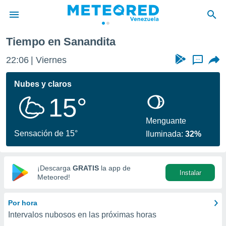
Tiempo en Sanandita
privacidad
22:06
Viernes
...
o de
om.ve
com.ve) ha
Nubes y claros
ado por
15°
es para
ue la
 que se
Menguante
e calidad.
Sensación de 15°
Iluminada:
32%
eder a este
ediante las
opciones:
¡Descarga
GRATIS
la app de
Instalar
ookies y
Meteored!
e forma
Por hora
d digital
Intervalos nubosos en las próximas horas
ada, basada