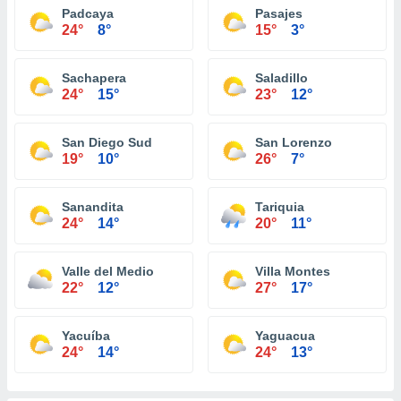
Padcaya
Pasajes
24°
8°
15°
3°
Sachapera
Saladillo
24°
15°
23°
12°
San Diego Sud
San Lorenzo
19°
10°
26°
7°
Sanandita
Tariquia
24°
14°
20°
11°
Valle del Medio
Villa Montes
22°
12°
27°
17°
Yacuíba
Yaguacua
24°
14°
24°
13°