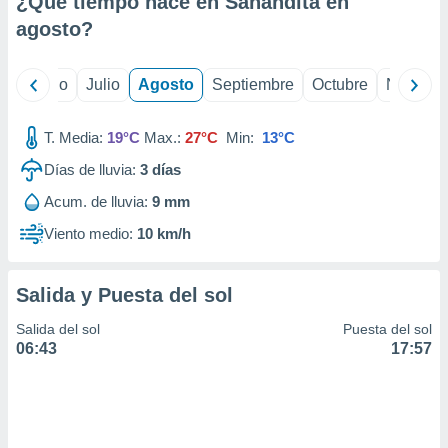
¿Qué tiempo hace en Sanandita en
ados con el
 seleccionar
agosto
?
o.
calización
yo
Junio
Julio
Agosto
Septiembre
Octubre
Noviemb
precisa e
ión mediante
T. Media:
19°C
Max.:
27°C
Min:
13°C
, publicidad
Días de lluvia:
3
días
dos,
Acum. de lluvia:
9 mm
 publicidad
,
Viento medio:
10 km/h
ón de
 desarrollo
s.
Salida y Puesta del sol
tros 1199
Salida del sol
Puesta del sol
ios
06:43
17:57