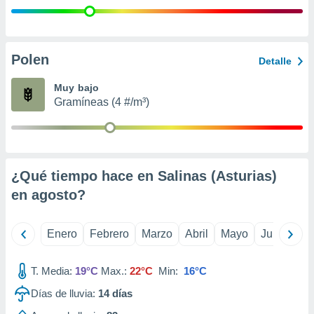
retirar su
ento u
 de datos
Polen
Detalle
er momento
ic en
Muy bajo
o en
Gramíneas (4 #/m³)
 Cookies
en
eb.
y
socios
¿Qué tiempo hace en Salinas (Asturias)
el
en
agosto
?
to de
Enero
Febrero
Marzo
Abril
Mayo
Junio
Ju
la
 en un
 y/o acceder
T. Media:
19°C
Max.:
22°C
Min:
16°C
 de datos
Días de lluvia:
14
días
ara
 anuncios