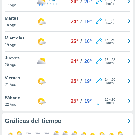
24°
/
20°
ublicidad y
0.6 mm
km/h
17 Ago
do en
Martes
 mismo.
13
-
26
24°
/
19°
km/h
sultar más
18 Ago
 en nuestra
 Cookies
y
Miércoles
15
-
30
25°
/
16°
ualquier
km/h
19 Ago
ento
Jueves
 botón
15
-
28
24°
/
20°
km/h
20 Ago
ación de
kies
 disponible
Viernes
14
-
29
25°
/
19°
e nuestra
km/h
21 Ago
.
Sábado
IVAMENTE,
13
-
26
25°
/
19°
km/h
22 Ago
as
Gráficas del tiempo
 a cookies
 no aceptar