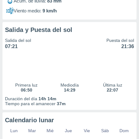
Acum. de lluvia:
83 mm
ar perfiles
idad
Viento medio:
9 km/h
a, utilizar
a
 la
Salida y Puesta del sol
da, crear un
Salida del sol
Puesta del sol
personalizar
07:21
21:36
o, uso de
a la
e contenido
do, medir el
 de la
medir el
Primera luz
Mediodía
Última luz
 del
06:50
14:29
22:07
 comprender
 través de
Duración del día
14h 14m
Tiempo para el amanecer
37m
s o a través
nación de
edentes de
Calendario lunar
fuentes,
y mejora de
Lun
Mar
Mié
Jue
Vie
Sáb
Dom
os, uso de