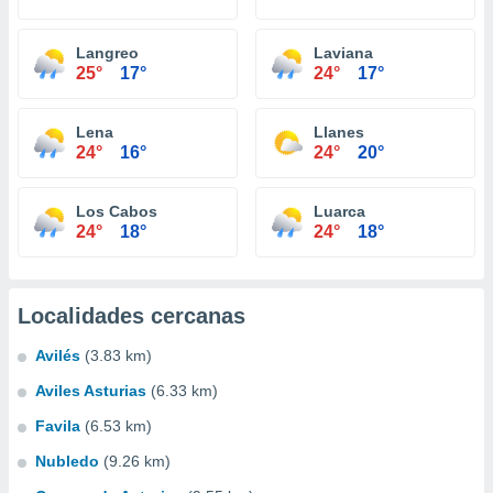
Langreo
Laviana
25°
17°
24°
17°
Lena
Llanes
24°
16°
24°
20°
Los Cabos
Luarca
24°
18°
24°
18°
Localidades cercanas
Avilés
(3.83 km)
Aviles Asturias
(6.33 km)
Favila
(6.53 km)
Nubledo
(9.26 km)