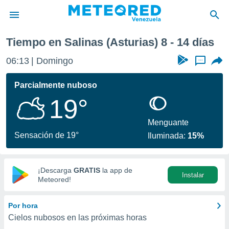
Tiempo en Salinas (Asturias) 8 - 14 días
privacidad
06:13
Domingo
...
o de
om.ve
com.ve) ha
Parcialmente nuboso
ado por
19°
es para
ue la
 que se
Menguante
e calidad.
Sensación de 19°
Iluminada:
15%
eder a este
ediante las
opciones:
¡Descarga
GRATIS
la app de
Instalar
ookies y
Meteored!
e forma
Por hora
d digital
Cielos nubosos en las próximas horas
ada, basada