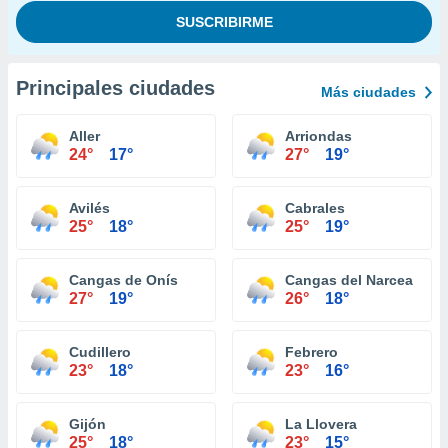
Principales ciudades
Más ciudades
Aller
Arriondas
24°
17°
27°
19°
Avilés
Cabrales
25°
18°
25°
19°
Cangas de Onís
Cangas del Narcea
27°
19°
26°
18°
Cudillero
Febrero
23°
18°
23°
16°
Gijón
La Llovera
25°
18°
23°
15°