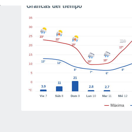
Gráficas del tiempo
35
30
25
23°
22°
19°
20
17°
15
10°
13°
10°
12°
10
8°
8°
7°
5
6°
21
0
11
3.9
2.8
2.7
°C
Vie
7
Sáb
8
Dom
9
Lun
10
Mar
11
Mié
12
Máxima