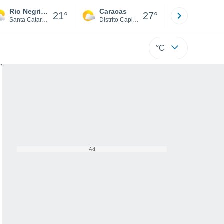
Rio Negrinho
Caracas
Tucacas
21°
27°
Santa Catarina
Distrito Capital
Falcón
°C