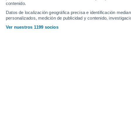
contenido.
21
-
50
km/h
17
-
35
km/h
17
28
-
63
km/h
Datos de localización geográfica precisa e identificación mediant
personalizados, medición de publicidad y contenido, investigació
Tiempo en Rio Negrinho - SC hoy
, 7 
Ver nuestros 1199 socios
Parcialmente n
20°
12:00
Sensación T.
20°
Parcialmente n
21°
13:00
Sensación T.
21°
Parcialmente n
22°
14:00
Sensación T.
22°
Nubes y claros
21°
15:00
Sensación T.
21°
Nubes y claros
21°
16:00
Sensación T.
21°