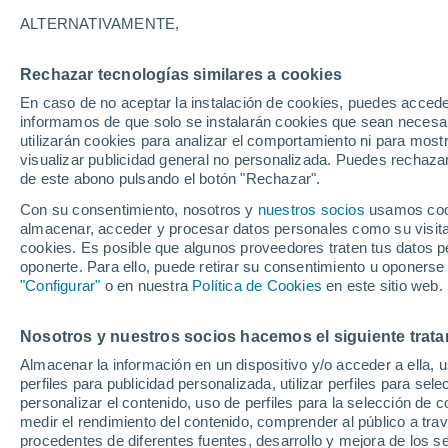
20°
ALTERNATIVAMENTE,
Rechazar tecnologías similares a cookies
Oeste
En caso de no aceptar la instalación de cookies, puedes accede
Sensación de 20°
20
-
48 km
informamos de que solo se instalarán cookies que sean necesari
utilizarán cookies para analizar el comportamiento ni para most
visualizar publicidad general no personalizada. Puedes rechazar
de este abono pulsando el botón "Rechazar".
Tiempo 1 - 7 días
Mapa de nubosidad
Radar de llu
Con su consentimiento, nosotros y
nuestros socios
usamos cooki
almacenar, acceder y procesar datos personales como su visita e
cookies. Es posible que algunos proveedores traten tus datos pe
oponerte. Para ello, puede retirar su consentimiento u oponerse
Mañana
Domingo
Hoy
"Configurar"
o en nuestra
Política de Cookies
en este sitio web.
8 Ago
9 Ago
7 Ago
Nosotros y nuestros socios hacemos el siguiente trata
Almacenar la información en un dispositivo y/o acceder a ella, 
90%
90%
90%
perfiles para publicidad personalizada, utilizar perfiles para sele
15 mm
19 mm
4.9 mm
personalizar el contenido, uso de perfiles para la selección de c
19°
/
12°
18°
/
9°
22°
/
13°
medir el rendimiento del contenido, comprender al público a tra
procedentes de diferentes fuentes, desarrollo y mejora de los se