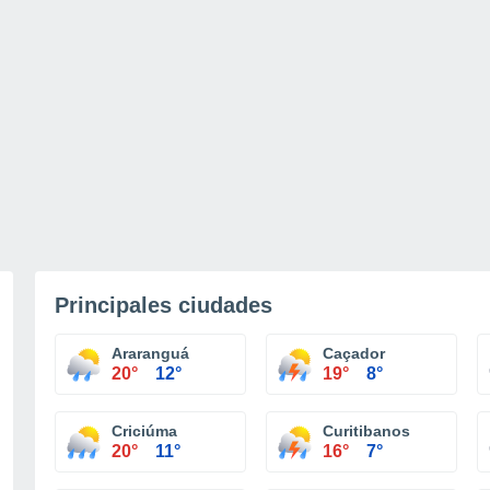
Principales ciudades
Araranguá
Caçador
20°
12°
19°
8°
Criciúma
Curitibanos
20°
11°
16°
7°