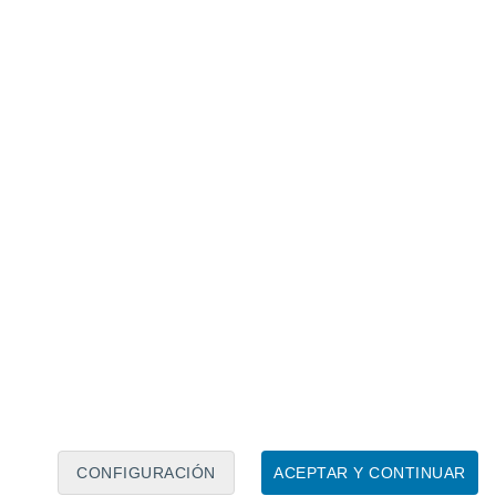
Calendario lunar
Lun
Mar
Mié
Jue
Vie
Sáb
Dom
7
8
9
10
11
12
13
14
15
16
17
18
19
20
CONFIGURACIÓN
ACEPTAR Y CONTINUAR