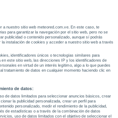
Aviso de nivel naranja
Alerta importante por otros en Rio
Negrinho hoy
r a nuestro sitio web meteored.com.ve. En este caso, te
/h
as para garantizar la navegación por el sitio web, pero no se
rar publicidad o contenido personalizado, aunque sí podrás
 la instalación de cookies y acceder a nuestro sitio web a través
via
Satélites
Modelos
es, identificadores únicos o tecnologías similares para
n este sitio web, las direcciones IP y los identificadores de
rsonales en virtud de un interés legítimo, algo a lo que puedes
 al tratamiento de datos en cualquier momento haciendo clic en
Lunes
Martes
Miércoles
Jueves
10 Ago
11 Ago
12 Ago
13 Ago
miento de datos:
uso de datos limitados para seleccionar anuncios básicos, crear
80%
80%
80%
70%
ccionar la publicidad personalizada, crear un perfil para
4.9 mm
3.6 mm
0.4 mm
3.3 mm
ontenido personalizado, medir el rendimiento de la publicidad,
10°
/
6°
10°
/
6°
16°
/
8°
24°
/
11°
vés de estadísticas o a través de la combinación de datos
rvicios, uso de datos limitados con el objetivo de seleccionar el