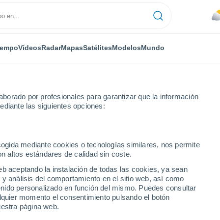
iempo
Vídeos
Radar
Mapas
Satélites
Modelos
Mundo
borado por profesionales para garantizar que la información
ediante las siguientes opciones:
inho
ecogida mediante cookies o tecnologías similares, nos permite
on altos estándares de calidad sin coste.
o - SC
eb aceptando la instalación de todas las cookies, ya sean
 y análisis del comportamiento en el sitio web, así como
...
ntenido personalizado en función del mismo. Puedes consultar
alquier momento el consentimiento pulsando el botón
Por hora
uestra página web.
Cielos nubosos en las próximas
horas