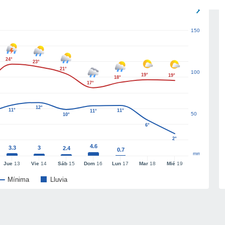
150
24°
23°
21°
100
19°
19°
18°
17°
12°
11°
11°
11°
50
10°
6°
2°
4.6
3.3
3
2.4
0.7
mm
Jue
13
Vie
14
Sáb
15
Dom
16
Lun
17
Mar
18
Mié
19
Mínima
Lluvia