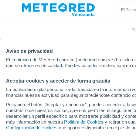
T
Aviso de privacidad
El contenido de Meteored.com.ve (meteored.com.ve) ha sido ela
que se ofrece es de calidad. Puedes acceder a este sitio web m
Aceptar cookies y acceder de forma gratuita
Inicio
Brasil
Estado de Santa Catarina
Rio Negr
La publicidad digital personalizada, basada en la información r
financiar nuestra actividad para seguir ofreciéndote contenido c
Tiempo en Rio Negrinh
Pulsando el botón "Aceptar y continuar", puedes acceder a la w
nuestras o de nuestros socios, que nos permiten el seguimiento
12:20
Viernes
desarrollar un perfil específico para mostrarte publicidad y co
más información en nuestra
Política de Cookies
y retirar en cu
Configuración de cookies
que aparece disponible en el pie de n
Parcialmente nuboso