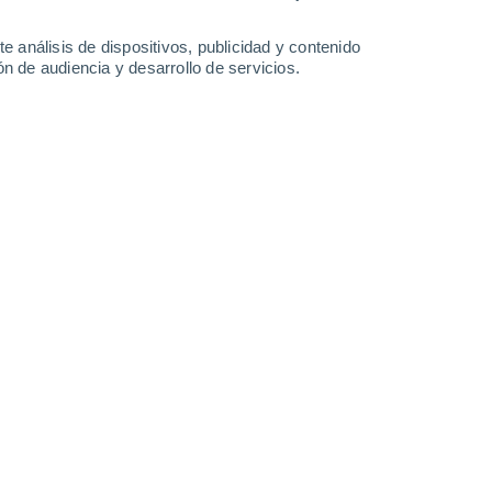
-
38
km/h
13
-
37
km/h
10
-
27
km/h
11
-
33
km/h
e análisis de dispositivos, publicidad y contenido
n de audiencia y desarrollo de servicios.
de agosto
uboso
Oeste
4 Medio
20
-
48 km/h
FPS:
6-10
uboso
Oeste
4 Medio
19
-
44 km/h
FPS:
6-10
uboso
Oeste
3 Medio
18
-
44 km/h
FPS:
6-10
Oeste
2 Bajo
13
-
42 km/h
FPS:
no
Oeste
1 Bajo
10
-
30 km/h
FPS:
no