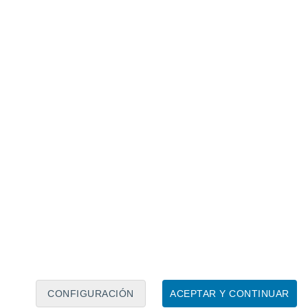
Calendario lunar
Lun
Mar
Mié
Jue
Vie
Sáb
Dom
6
7
8
9
10
11
12
13
14
15
16
17
18
19
CONFIGURACIÓN
ACEPTAR Y CONTINUAR
50