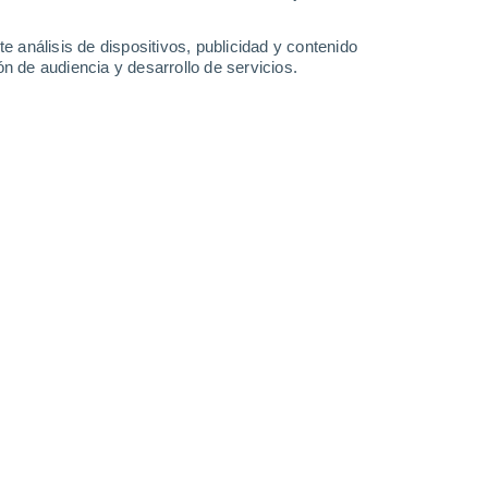
-
40
km/h
21
-
36
km/h
11
-
23
km/h
7
-
24
km/h
e análisis de dispositivos, publicidad y contenido
n de audiencia y desarrollo de servicios.
o
Oeste
1 Bajo
7
-
18 km/h
FPS:
no
Noroeste
2 Bajo
5
-
15 km/h
FPS:
no
uboso
Oeste
3 Medio
10
-
21 km/h
FPS:
6-10
Oeste
4 Medio
10
-
25 km/h
FPS:
6-10
uboso
Norte
3 Medio
6
-
15 km/h
FPS:
6-10