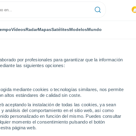
iempo
Vídeos
Radar
Mapas
Satélites
Modelos
Mundo
borado por profesionales para garantizar que la información
ediante las siguientes opciones:
ecogida mediante cookies o tecnologías similares, nos permite
on altos estándares de calidad sin coste.
eb aceptando la instalación de todas las cookies, ya sean
 y análisis del comportamiento en el sitio web, así como
...
ntenido personalizado en función del mismo. Puedes consultar
alquier momento el consentimiento pulsando el botón
Por hora
uestra página web.
Cielos nubosos en las próximas
horas