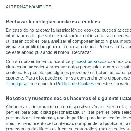
19°
ALTERNATIVAMENTE,
Rechazar tecnologías similares a cookies
Oeste
En caso de no aceptar la instalación de cookies, puedes accede
Sensación de 19°
7
-
18 km/
informamos de que solo se instalarán cookies que sean necesari
utilizarán cookies para analizar el comportamiento ni para most
visualizar publicidad general no personalizada. Puedes rechazar
de este abono pulsando el botón "Rechazar".
Tiempo 1 - 7 días
Mapa de nubosidad
Radar de llu
Con su consentimiento, nosotros y
nuestros socios
usamos cooki
almacenar, acceder y procesar datos personales como su visita e
cookies. Es posible que algunos proveedores traten tus datos pe
oponerte. Para ello, puede retirar su consentimiento u oponerse
Mañana
Sábado
D
Hoy
"Configurar"
o en nuestra
Política de Cookies
en este sitio web.
7 Ago
8 Ago
6 Ago
Nosotros y nuestros socios hacemos el siguiente trata
Almacenar la información en un dispositivo y/o acceder a ella, 
80%
80%
perfiles para publicidad personalizada, utilizar perfiles para sele
3.2 mm
4.6 mm
personalizar el contenido, uso de perfiles para la selección de c
27°
/
17°
20°
/
16°
25°
/
17°
medir el rendimiento del contenido, comprender al público a tra
procedentes de diferentes fuentes, desarrollo y mejora de los se