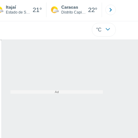
Itajaí
Caracas
Tucacas
21°
22°
Estado de Santa Catarina
Distrito Capital
Falcón
°C