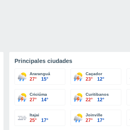
Principales ciudades
Araranguá
Caçador
27°
15°
23°
12°
Criciúma
Curitibanos
27°
14°
22°
12°
Itajai
Joinville
25°
17°
27°
17°