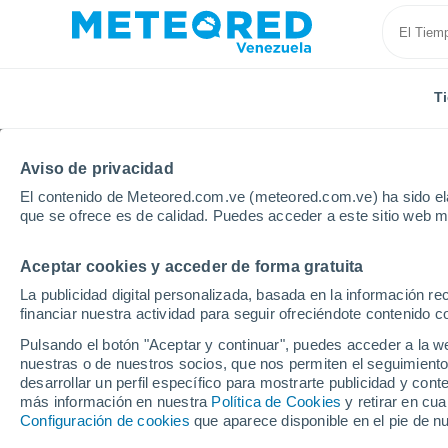
T
Aviso de privacidad
El contenido de Meteored.com.ve (meteored.com.ve) ha sido ela
que se ofrece es de calidad. Puedes acceder a este sitio web m
Aceptar cookies y acceder de forma gratuita
Inicio
Brasil
Estado de Santa Catarina
Itajai
La publicidad digital personalizada, basada en la información r
financiar nuestra actividad para seguir ofreciéndote contenido c
Tiempo en Itajai - SC
Pulsando el botón "Aceptar y continuar", puedes acceder a la w
nuestras o de nuestros socios, que nos permiten el seguimiento
09:23
Jueves
desarrollar un perfil específico para mostrarte publicidad y co
más información en nuestra
Política de Cookies
y retirar en cu
Configuración de cookies
que aparece disponible en el pie de n
Nubes y claros