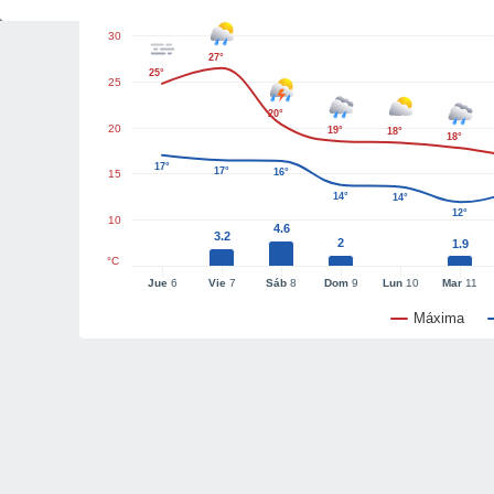
30
27°
25°
25
20°
20
19°
18°
18°
17°
17°
16°
15
14°
14°
12°
10
4.6
3.2
2
1.9
°C
Jue
6
Vie
7
Sáb
8
Dom
9
Lun
10
Mar
11
Máxima