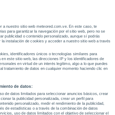
Aviso de nivel amarillo
Alerta moderada por otros en Itajai
hoy
r a nuestro sitio web meteored.com.ve. En este caso, te
h
as para garantizar la navegación por el sitio web, pero no se
rar publicidad o contenido personalizado, aunque sí podrás
 la instalación de cookies y acceder a nuestro sitio web a través
via
Satélites
Modelos
es, identificadores únicos o tecnologías similares para
n este sitio web, las direcciones IP y los identificadores de
rsonales en virtud de un interés legítimo, algo a lo que puedes
 al tratamiento de datos en cualquier momento haciendo clic en
omingo
Lunes
Martes
Miércoles
9 Ago
10 Ago
11 Ago
12 Ago
miento de datos:
uso de datos limitados para seleccionar anuncios básicos, crear
90%
70%
80%
ccionar la publicidad personalizada, crear un perfil para
2 mm
1.9 mm
8.1 mm
ontenido personalizado, medir el rendimiento de la publicidad,
19°
/
14°
18°
/
14°
18°
/
12°
17°
/
13°
vés de estadísticas o a través de la combinación de datos
rvicios, uso de datos limitados con el objetivo de seleccionar el