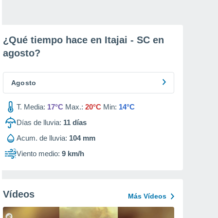
¿Qué tiempo hace en Itajai - SC en
agosto
?
Agosto
T. Media:
17°C
Max.:
20°C
Min:
14°C
Días de lluvia:
11
días
Acum. de lluvia:
104 mm
Viento medio:
9 km/h
Vídeos
Más Vídeos