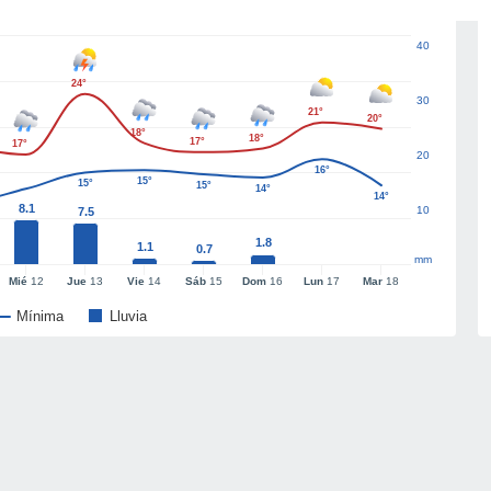
40
24°
30
21°
20°
18°
18°
17°
17°
20
16°
15°
15°
15°
14°
14°
8.1
10
7.5
1.8
1.1
0.7
mm
Mié
12
Jue
13
Vie
14
Sáb
15
Dom
16
Lun
17
Mar
18
Mínima
Lluvia