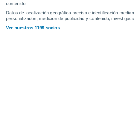
contenido.
19
-
46
km/h
12
-
22
km/h
21
16
-
29
km/h
Datos de localización geográfica precisa e identificación mediant
personalizados, medición de publicidad y contenido, investigació
Tiempo en Itajai - SC hoy
, 6 de agost
Ver nuestros 1199 socios
Nubes y claros
19°
09:00
Sensación T.
19°
Nubes y claros
21°
10:00
Sensación T.
21°
Parcialmente n
23°
11:00
Sensación T.
23°
Nubes y claros
24°
12:00
Sensación T.
25°
Parcialmente n
24°
14:00
Sensación T.
24°