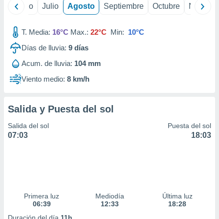
ados con el
yo
Junio
Julio
Agosto
Septiembre
Octubre
Noviemb
 seleccionar
o.
T. Media:
16°C
Max.:
22°C
Min:
10°C
calización
precisa e
Días de lluvia:
9
días
ión mediante
Acum. de lluvia:
104 mm
, publicidad
Viento medio:
8 km/h
dos,
 publicidad
Salida y Puesta del sol
,
ón de
Salida del sol
Puesta del sol
 desarrollo
07:03
18:03
s.
tros 1199
ios
Primera luz
Mediodía
Última luz
06:39
12:33
18:28
Duración del día
11h