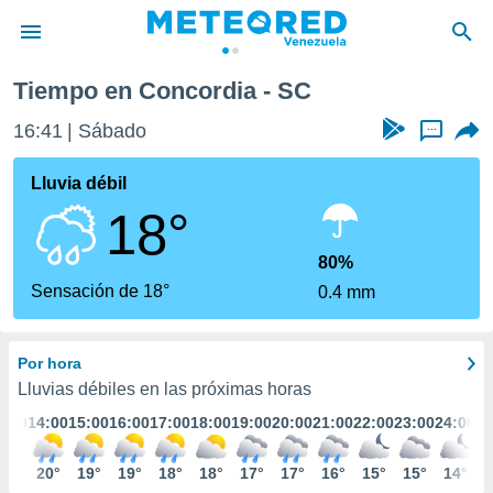
Tiempo en Concordia - SC
privacidad
16:41
Sábado
...
o de
om.ve
com.ve) ha
Lluvia débil
ado por
18°
es para
ue la
 que se
80%
e calidad.
Sensación de 18°
0.4 mm
eder a este
ediante las
opciones:
Por hora
ookies y
Lluvias débiles en las próximas horas
e forma
3:00
14:00
15:00
16:00
17:00
18:00
19:00
20:00
21:00
22:00
23:00
24:00
d digital
22°
20°
19°
19°
18°
18°
17°
17°
16°
15°
15°
14°
ada, basada