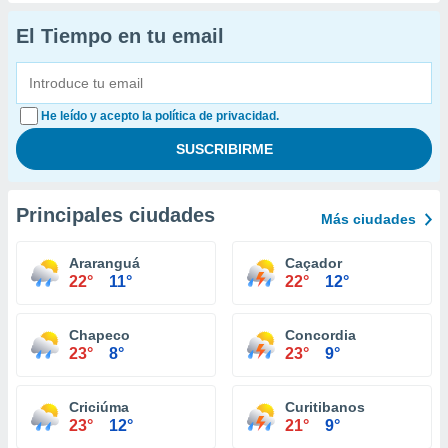
El Tiempo en tu email
He leído y acepto la política de privacidad.
Principales ciudades
Más ciudades
Araranguá
Caçador
22°
11°
22°
12°
Chapeco
Concordia
23°
8°
23°
9°
Criciúma
Curitibanos
23°
12°
21°
9°