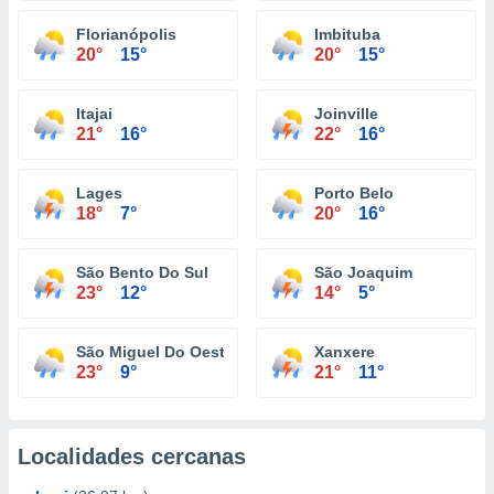
Florianópolis
Imbituba
20°
15°
20°
15°
Itajai
Joinville
21°
16°
22°
16°
Lages
Porto Belo
18°
7°
20°
16°
São Bento Do Sul
São Joaquim
23°
12°
14°
5°
São Miguel Do Oeste
Xanxere
23°
9°
21°
11°
Localidades cercanas