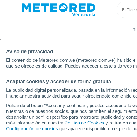
T
Aviso de privacidad
El contenido de Meteored.com.ve (meteored.com.ve) ha sido ela
que se ofrece es de calidad. Puedes acceder a este sitio web m
Aceptar cookies y acceder de forma gratuita
Inicio
Brasil
Estado de Santa Catarina
Caçador
La publicidad digital personalizada, basada en la información r
financiar nuestra actividad para seguir ofreciéndote contenido c
Tiempo en Caçador - S
Pulsando el botón "Aceptar y continuar", puedes acceder a la w
nuestras o de nuestros socios, que nos permiten el seguimiento
18:28
Viernes
desarrollar un perfil específico para mostrarte publicidad y co
más información en nuestra
Política de Cookies
y retirar en cu
Configuración de cookies
que aparece disponible en el pie de n
Cielo despejado