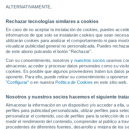
12°
ALTERNATIVAMENTE,
Rechazar tecnologías similares a cookies
Menguant
En caso de no aceptar la instalación de cookies, puedes accede
Iluminada
Sensación de 12°
informamos de que solo se instalarán cookies que sean necesari
utilizarán cookies para analizar el comportamiento ni para most
visualizar publicidad general no personalizada. Puedes rechazar
de este abono pulsando el botón "Rechazar".
Tiempo 1 - 7 días
Mapa de temperatura
Radar de ll
Con su consentimiento, nosotros y
nuestros socios
usamos cooki
almacenar, acceder y procesar datos personales como su visita e
cookies. Es posible que algunos proveedores traten tus datos pe
oponerte. Para ello, puede retirar su consentimiento u oponerse
Mañana
Domingo
Hoy
"Configurar"
o en nuestra
Política de Cookies
en este sitio web.
8 Ago
9 Ago
7 Ago
Nosotros y nuestros socios hacemos el siguiente trata
Almacenar la información en un dispositivo y/o acceder a ella, 
90%
90%
90%
perfiles para publicidad personalizada, utilizar perfiles para sele
12 mm
12 mm
11 mm
personalizar el contenido, uso de perfiles para la selección de c
23°
/
8°
21°
/
10°
19°
/
7°
medir el rendimiento del contenido, comprender al público a tra
procedentes de diferentes fuentes, desarrollo y mejora de los se