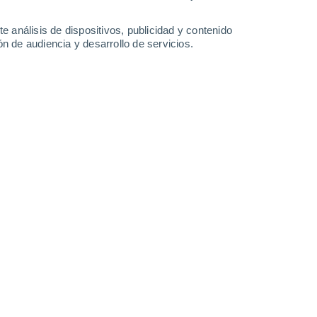
-
34
km/h
16
-
36
km/h
17
-
40
km/h
20
-
55
km/h
e análisis de dispositivos, publicidad y contenido
n de audiencia y desarrollo de servicios.
osto
s
Sur
0 Bajo
°
8
-
24 km/h
FPS:
no
Suroeste
0 Bajo
°
4
-
20 km/h
FPS:
no
do
Suroeste
0 Bajo
°
3
-
8 km/h
FPS:
no
do
Suroeste
0 Bajo
°
0
-
6 km/h
FPS:
no
do
Norte
0 Bajo
°
2
-
5 km/h
FPS:
no