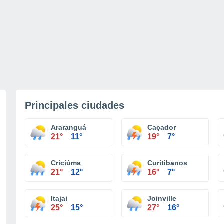
Principales ciudades
Araranguá
Caçador
21°
11°
19°
7°
Criciúma
Curitibanos
21°
12°
16°
7°
Itajai
Joinville
25°
15°
27°
16°