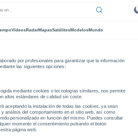
iempo
Vídeos
Radar
Mapas
Satélites
Modelos
Mundo
borado por profesionales para garantizar que la información
ediante las siguientes opciones:
ecogida mediante cookies o tecnologías similares, nos permite
on altos estándares de calidad sin coste.
C
eb aceptando la instalación de todas las cookies, ya sean
 y análisis del comportamiento en el sitio web, así como
...
ntenido personalizado en función del mismo. Puedes consultar
alquier momento el consentimiento pulsando el botón
Por hora
uestra página web.
Cielos despejados en las
próximas horas