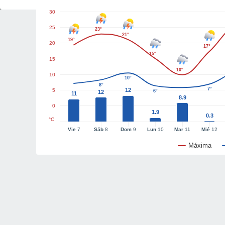
30
25
23°
21°
19°
20
17°
15°
15
10°
10
10°
8°
7°
12
5
6°
12
11
8.9
0
1.9
0.3
°C
Vie
7
Sáb
8
Dom
9
Lun
10
Mar
11
Mié
12
Máxima