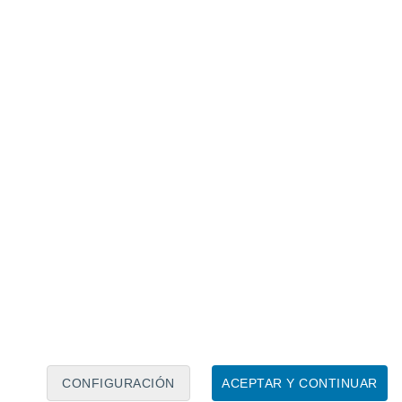
Calendario lunar
Lun
Mar
Mié
Jue
Vie
Sáb
Dom
7
8
9
10
11
12
13
14
15
16
17
18
19
20
CONFIGURACIÓN
ACEPTAR Y CONTINUAR
60