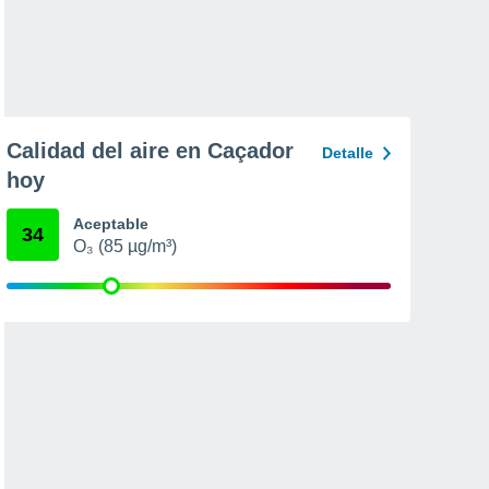
Calidad del aire en Caçador
Detalle
hoy
Aceptable
34
O₃ (85 µg/m³)