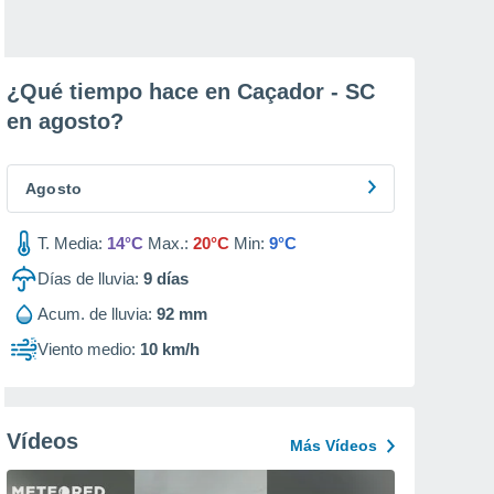
¿Qué tiempo hace en Caçador - SC
en
agosto
?
Agosto
T. Media:
14°C
Max.:
20°C
Min:
9°C
Días de lluvia:
9
días
Acum. de lluvia:
92 mm
Viento medio:
10 km/h
Vídeos
Más Vídeos