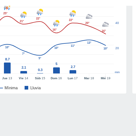
25°
22°
22°
21°
40
20°
16°
16°
13°
11°
10°
10°
20
10°
7°
5°
8.7
5
2.7
2.1
0.3
mm
Jue
13
Vie
14
Sáb
15
Dom
16
Lun
17
Mar
18
Mié
19
Mínima
Lluvia