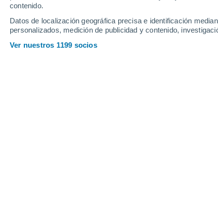
contenido.
24
-
66
km/h
13
-
27
km/h
15
22
-
49
km/h
Datos de localización geográfica precisa e identificación mediant
personalizados, medición de publicidad y contenido, investigació
Tiempo en Caçador - SC hoy
, 7 de ag
Ver nuestros 1199 socios
Nubes y claro
15°
17:00
Sensación T.
15
Soleado
12°
18:00
Sensación T.
12
Cielo despeja
11°
19:00
Sensación T.
11
Cielo despeja
10°
20:00
Sensación T.
11
Cielo despeja
9°
21:00
Sensación T.
10