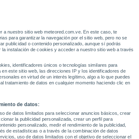
Aviso de nivel amarillo
Alerta moderada por otros en
Caçador hoy
e
r a nuestro sitio web meteored.com.ve. En este caso, te
:
33%
Riesgo de tormentas
as para garantizar la navegación por el sitio web, pero no se
Este fin de semana
rar publicidad o contenido personalizado, aunque sí podrás
 la instalación de cookies y acceder a nuestro sitio web a través
uvia
Satélites
Modelos
es, identificadores únicos o tecnologías similares para
n este sitio web, las direcciones IP y los identificadores de
rsonales en virtud de un interés legítimo, algo a lo que puedes
 al tratamiento de datos en cualquier momento haciendo clic en
Lunes
Martes
Miércoles
Jueves
10 Ago
11 Ago
12 Ago
13 Ago
miento de datos:
uso de datos limitados para seleccionar anuncios básicos, crear
70%
80%
80%
80%
ccionar la publicidad personalizada, crear un perfil para
1.9 mm
8.9 mm
0.3 mm
8.7 mm
ontenido personalizado, medir el rendimiento de la publicidad,
15°
/
6°
10°
/
6°
17°
/
7°
25°
/
10°
vés de estadísticas o a través de la combinación de datos
rvicios, uso de datos limitados con el objetivo de seleccionar el