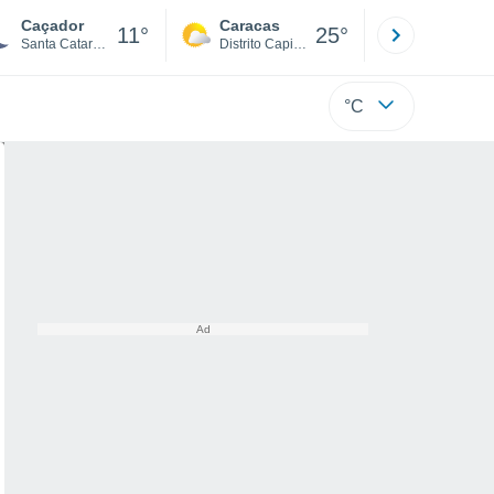
Caçador
Caracas
Tucacas
11°
25°
Santa Catarina
Distrito Capital
Falcón
°C