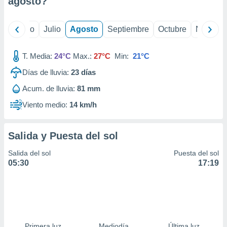
agosto
?
ados con el
 seleccionar
o.
yo
Junio
Julio
Agosto
Septiembre
Octubre
Noviemb
calización
precisa e
ión mediante
T. Media:
24°C
Max.:
27°C
Min:
21°C
Días de lluvia:
23
días
, publicidad
Acum. de lluvia:
81 mm
dos,
 publicidad
Viento medio:
14 km/h
,
ón de
 desarrollo
Salida y Puesta del sol
s.
Salida del sol
Puesta del sol
tros 1199
05:30
17:19
ios
Primera luz
Mediodía
Última luz