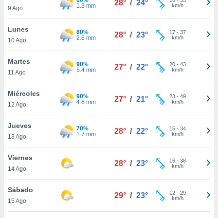
28°
/
24°
ublicidad y
1.3 mm
km/h
9 Ago
do en
Lunes
 mismo.
80%
17
-
37
28°
/
23°
2.6 mm
km/h
sultar más
10 Ago
 en nuestra
 Cookies
y
Martes
90%
20
-
43
27°
/
22°
ualquier
5.4 mm
km/h
11 Ago
ento
Miércoles
 botón
90%
23
-
49
27°
/
21°
4.6 mm
km/h
12 Ago
ación de
kies
 disponible
Jueves
70%
15
-
34
28°
/
22°
e nuestra
1.7 mm
km/h
13 Ago
.
Viernes
IVAMENTE,
16
-
38
28°
/
23°
km/h
14 Ago
as
Sábado
12
-
29
29°
/
23°
 a cookies
km/h
15 Ago
 no aceptar