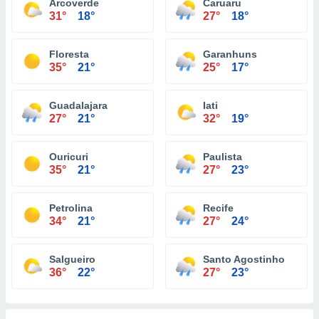
Arcoverde
Caruaru
31°
18°
27°
18°
Floresta
Garanhuns
35°
21°
25°
17°
Guadalajara
Iati
27°
21°
32°
19°
Ouricuri
Paulista
35°
21°
27°
23°
Petrolina
Recife
34°
21°
27°
24°
Salgueiro
Santo Agostinho
36°
22°
27°
23°