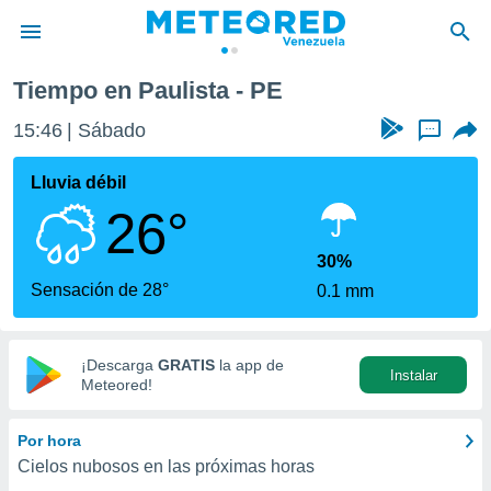
Tiempo en Paulista - PE
privacidad
15:46
Sábado
...
o de
om.ve
com.ve) ha
Lluvia débil
ado por
26°
es para
ue la
 que se
30%
e calidad.
Sensación de 28°
0.1 mm
eder a este
ediante las
opciones:
¡Descarga
GRATIS
la app de
Instalar
ookies y
Meteored!
e forma
Por hora
d digital
Cielos nubosos en las próximas horas
ada, basada