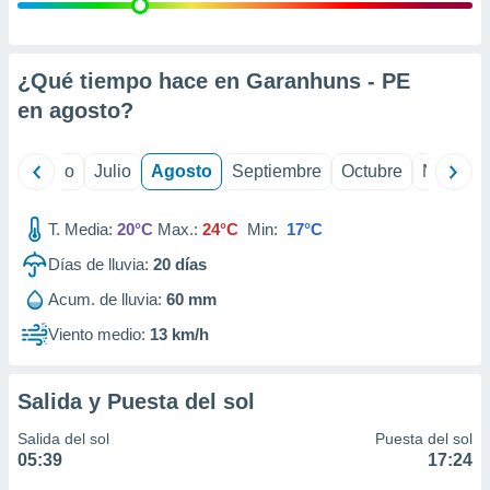
ados con el
 seleccionar
o.
calización
¿Qué tiempo hace en Garanhuns - PE
precisa e
en
agosto
?
ión mediante
, publicidad
yo
Junio
Julio
Agosto
Septiembre
Octubre
Noviemb
dos,
 publicidad
T. Media:
20°C
Max.:
24°C
Min:
17°C
,
Días de lluvia:
20
días
ón de
 desarrollo
Acum. de lluvia:
60 mm
s.
Viento medio:
13 km/h
tros 1199
ios
Salida y Puesta del sol
Salida del sol
Puesta del sol
05:39
17:24