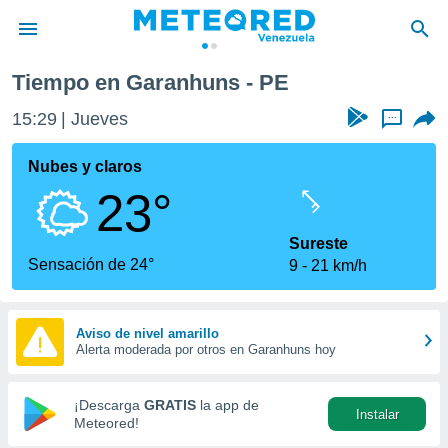
Tiempo en Garanhuns - PE
privacidad
15:29
Jueves
...
o de
om.ve
com.ve) ha
Nubes y claros
ado por
23°
es para
ue la
 que se
Sureste
e calidad.
Sensación de 24°
9
21 km/h
eder a este
ediante las
opciones:
Aviso de nivel amarillo
Alerta moderada por otros en Garanhuns hoy
ookies y
e forma
¡Descarga
GRATIS
la app de
Instalar
d digital
Meteored!
ada, basada