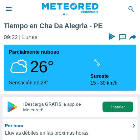
Tiempo en Cha Da Alegria - PE
privacidad
09:22
Lunes
...
o de
om.ve
com.ve) ha
Parcialmente nuboso
ado por
26°
es para
ue la
 que se
Sureste
e calidad.
Sensación de 28°
15
30 km/h
eder a este
ediante las
opciones:
¡Descarga
GRATIS
la app de
Instalar
ookies y
Meteored!
e forma
Por hora
d digital
Lluvias débiles en las próximas horas
ada, basada