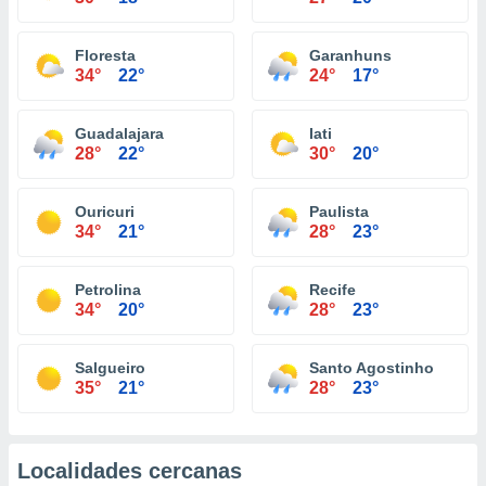
Floresta
Garanhuns
34°
22°
24°
17°
Guadalajara
Iati
28°
22°
30°
20°
Ouricuri
Paulista
34°
21°
28°
23°
Petrolina
Recife
34°
20°
28°
23°
Salgueiro
Santo Agostinho
35°
21°
28°
23°
Localidades cercanas