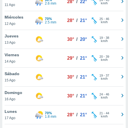
28°
/
22°
ublicidad y
2.6 mm
km/h
11 Ago
do en
Miércoles
 mismo.
70%
25
-
46
28°
/
21°
2.5 mm
km/h
sultar más
12 Ago
 en nuestra
 Cookies
y
Jueves
19
-
38
30°
/
20°
ualquier
km/h
13 Ago
ento
Viernes
 botón
20
-
39
29°
/
21°
km/h
14 Ago
ación de
kies
 disponible
Sábado
19
-
37
30°
/
21°
e nuestra
km/h
15 Ago
.
Domingo
IVAMENTE,
24
-
46
30°
/
21°
km/h
16 Ago
as
Lunes
70%
21
-
44
28°
/
21°
 a cookies
1.8 mm
km/h
17 Ago
 no aceptar