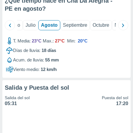
¿Qué tiempo hace en Cha Da Alegria -
ados con el
 seleccionar
PE en
agosto
?
o.
calización
yo
Junio
Julio
Agosto
Septiembre
Octubre
Noviemb
precisa e
ión mediante
T. Media:
23°C
Max.:
27°C
Min:
20°C
, publicidad
Días de lluvia:
18
días
dos,
Acum. de lluvia:
55 mm
 publicidad
,
Viento medio:
12 km/h
ón de
 desarrollo
s.
Salida y Puesta del sol
tros 1199
Salida del sol
Puesta del sol
ios
05:31
17:20