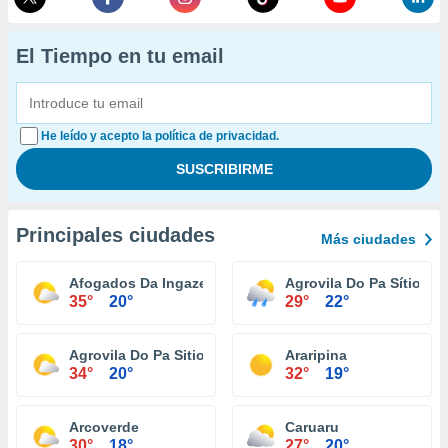
El Tiempo en tu email
He leído y acepto la política de privacidad.
Principales ciudades
Más ciudades
Afogados Da Ingazeira
Agrovila Do Pa Sítio I
35°
20°
29°
22°
Agrovila Do Pa Sitio Jorge
Araripina
34°
20°
32°
19°
Arcoverde
Caruaru
30°
18°
27°
20°