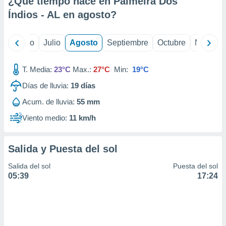
¿Qué tiempo hace en Palmeira Dos
ados con el
 seleccionar
Índios - AL en
agosto
?
o.
calización
yo
Junio
Julio
Agosto
Septiembre
Octubre
Noviemb
precisa e
ión mediante
T. Media:
23°C
Max.:
27°C
Min:
19°C
, publicidad
Días de lluvia:
19
días
dos,
Acum. de lluvia:
55 mm
 publicidad
,
Viento medio:
11 km/h
ón de
 desarrollo
s.
Salida y Puesta del sol
tros 1199
Salida del sol
Puesta del sol
ios
05:39
17:24