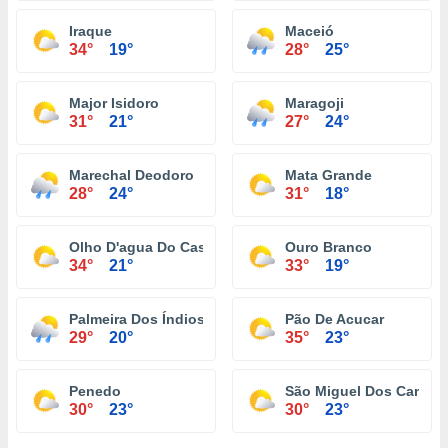
Iraque
Maceió
34°
19°
28°
25°
Major Isidoro
Maragoji
31°
21°
27°
24°
Marechal Deodoro
Mata Grande
28°
24°
31°
18°
Olho D'agua Do Casado
Ouro Branco
34°
21°
33°
19°
Palmeira Dos Índios
Pão De Acucar
29°
20°
35°
23°
Penedo
São Miguel Dos Campo
30°
23°
30°
23°