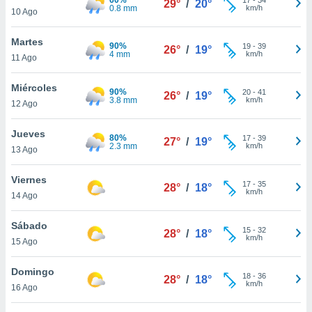
29°
/
20°
ublicidad y
0.8 mm
km/h
10 Ago
do en
Martes
 mismo.
90%
19
-
39
26°
/
19°
4 mm
km/h
sultar más
11 Ago
 en nuestra
 Cookies
y
Miércoles
90%
20
-
41
26°
/
19°
ualquier
3.8 mm
km/h
12 Ago
ento
Jueves
 botón
80%
17
-
39
27°
/
19°
2.3 mm
km/h
13 Ago
ación de
kies
 disponible
Viernes
17
-
35
28°
/
18°
e nuestra
km/h
14 Ago
.
Sábado
IVAMENTE,
15
-
32
28°
/
18°
km/h
15 Ago
as
Domingo
18
-
36
28°
/
18°
 a cookies
km/h
16 Ago
 no aceptar