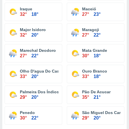
Iraque
Maceió
32°
18°
27°
23°
Major Isidoro
Maragoji
32°
20°
27°
22°
Marechal Deodoro
Mata Grande
27°
22°
30°
18°
Olho D'agua Do Casado
Ouro Branco
33°
20°
33°
18°
Palmeira Dos Índios
Pão De Acucar
29°
20°
35°
21°
Penedo
São Miguel Dos Campo
30°
22°
29°
20°