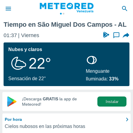
Tiempo en São Miguel Dos Campos - AL
privacidad
01:37
Viernes
...
o de
om.ve
com.ve) ha
Nubes y claros
ado por
22°
es para
ue la
 que se
Menguante
e calidad.
Sensación de 22°
Iluminada:
33%
eder a este
ediante las
opciones:
¡Descarga
GRATIS
la app de
Instalar
ookies y
Meteored!
e forma
Por hora
d digital
Cielos nubosos en las próximas horas
ada, basada