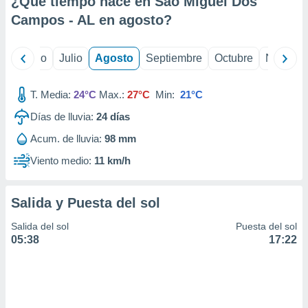
¿Qué tiempo hace en São Miguel Dos
ados con el
 seleccionar
Campos - AL en
agosto
?
o.
calización
yo
Junio
Julio
Agosto
Septiembre
Octubre
Noviemb
precisa e
ión mediante
T. Media:
24°C
Max.:
27°C
Min:
21°C
, publicidad
Días de lluvia:
24
días
dos,
Acum. de lluvia:
98 mm
 publicidad
,
Viento medio:
11 km/h
ón de
 desarrollo
s.
Salida y Puesta del sol
tros 1199
Salida del sol
Puesta del sol
ios
05:38
17:22