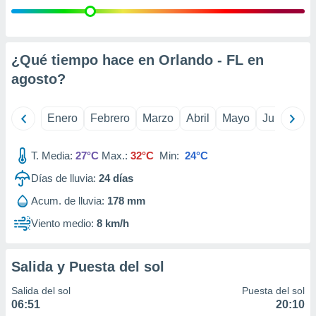
retirar su
ento u
 de datos
¿Qué tiempo hace en Orlando - FL en
er momento
agosto
?
ic en
o en
 Cookies
en
Enero
Febrero
Marzo
Abril
Mayo
Junio
Ju
eb.
T. Media:
27°C
Max.:
32°C
Min:
24°C
y
socios
Días de lluvia:
24
días
el
Acum. de lluvia:
178 mm
to de
Viento medio:
8 km/h
la
 en un
Salida y Puesta del sol
 y/o acceder
 de datos
Salida del sol
Puesta del sol
ara
06:51
20:10
 anuncios