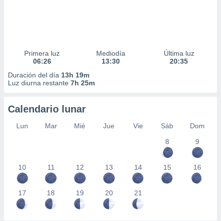
ar perfiles
idad
a, utilizar
a
 la
Primera luz
Mediodía
Última luz
06:26
13:30
20:35
da, crear un
personalizar
Duración del día
13h 19m
o, uso de
Luz diurna restante
7h 25m
a la
e contenido
Calendario lunar
do, medir el
 de la
Lun
Mar
Mié
Jue
Vie
Sáb
Dom
medir el
 del
8
9
 comprender
 través de
s o a través
10
11
12
13
14
15
16
nación de
edentes de
17
18
19
20
21
fuentes,
y mejora de
os, uso de