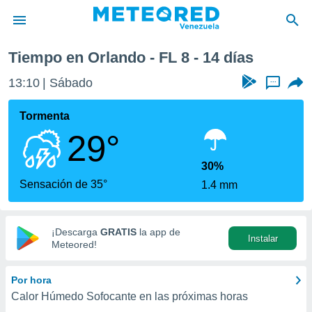
ima semana
Tiempo en Orlando - FL 8 - 14 días
privacidad
13:10
Sábado
...
o de
om.ve
com.ve) ha
Tormenta
ado por
29°
es para
ue la
 que se
30%
e calidad.
Sensación de 35°
1.4 mm
eder a este
ediante las
opciones:
¡Descarga
GRATIS
la app de
Instalar
ookies y
Meteored!
e forma
Por hora
d digital
Calor Húmedo Sofocante en las próximas horas
ada, basada