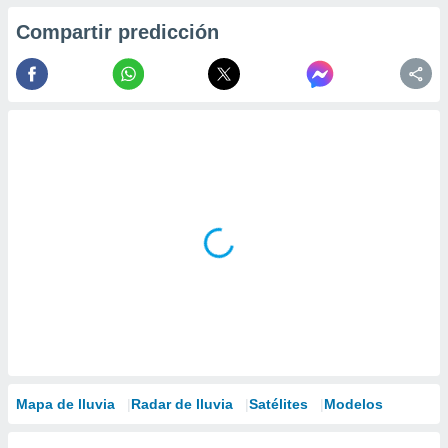
ados con el
 seleccionar
Compartir predicción
o.
calización
precisa e
ión mediante
, publicidad
dos,
 publicidad
,
ón de
 desarrollo
s.
tros 1199
ios
Mapa de lluvia
Radar de lluvia
Satélites
Modelos