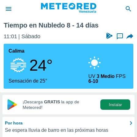
Tiempo en Nubledo 8 - 14 días
privacidad
11:01
Sábado
...
o de
om.ve
com.ve) ha
Calima
ado por
24°
es para
ue la
 que se
UV
3 Medio
FPS
e calidad.
Sensación de 25°
6-10
eder a este
ediante las
opciones:
¡Descarga
GRATIS
la app de
Instalar
ookies y
Meteored!
e forma
Por hora
d digital
Se espera lluvia de barro en las próximas horas
ada, basada