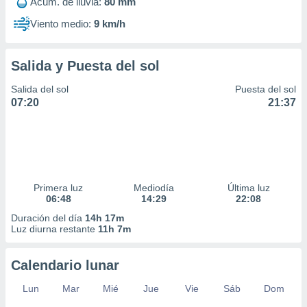
Acum. de lluvia:
80 mm
ar perfiles
idad
Viento medio:
9 km/h
a, utilizar
a
 la
Salida y Puesta del sol
da, crear un
Salida del sol
Puesta del sol
personalizar
07:20
21:37
o, uso de
a la
e contenido
do, medir el
 de la
medir el
Primera luz
Mediodía
Última luz
 del
06:48
14:29
22:08
 comprender
 través de
Duración del día
14h 17m
Luz diurna restante
11h 7m
s o a través
nación de
edentes de
Calendario lunar
fuentes,
y mejora de
Lun
Mar
Mié
Jue
Vie
Sáb
Dom
os, uso de