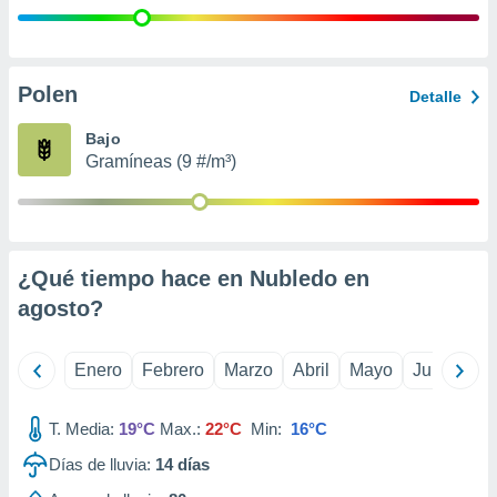
retirar su
ento u
 de datos
Polen
Detalle
er momento
ic en
Bajo
o en
Gramíneas (9 #/m³)
 Cookies
en
eb.
y
socios
¿Qué tiempo hace en Nubledo en
el
agosto
?
to de
Enero
Febrero
Marzo
Abril
Mayo
Junio
Ju
la
 en un
 y/o acceder
T. Media:
19°C
Max.:
22°C
Min:
16°C
 de datos
Días de lluvia:
14
días
ara
 anuncios