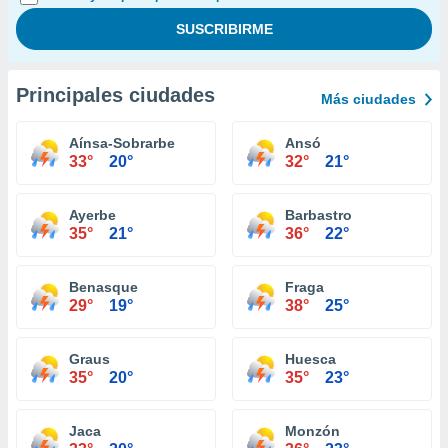
Principales ciudades
Más ciudades
Aínsa-Sobrarbe
Ansó
33°
20°
32°
21°
Ayerbe
Barbastro
35°
21°
36°
22°
Benasque
Fraga
29°
19°
38°
25°
Graus
Huesca
35°
20°
35°
23°
Jaca
Monzón