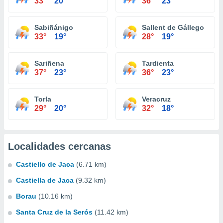
33°
20°
36°
23°
Sabiñánigo
Sallent de Gállego
33°
19°
28°
19°
Sariñena
Tardienta
37°
23°
36°
23°
Torla
Veracruz
29°
20°
32°
18°
Localidades cercanas
Castiello de Jaca
(6.71 km)
Castiella de Jaca
(9.32 km)
Borau
(10.16 km)
Santa Cruz de la Serós
(11.42 km)