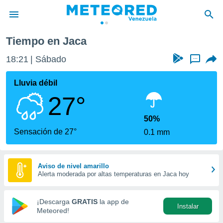
Tiempo en Jaca
privacidad
18:21
Sábado
...
o de
om.ve
com.ve) ha
Lluvia débil
ado por
27°
es para
ue la
 que se
50%
e calidad.
Sensación de 27°
0.1 mm
eder a este
ediante las
opciones:
Aviso de nivel amarillo
Alerta moderada por altas temperaturas en Jaca hoy
ookies y
e forma
¡Descarga
GRATIS
la app de
Instalar
d digital
Meteored!
ada, basada