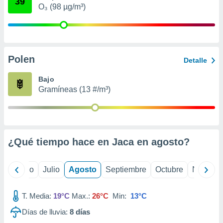
39
ados con el
O₃ (98 µg/m³)
 seleccionar
o.
calización
precisa e
ión mediante
Polen
Detalle
, publicidad
Bajo
Gramíneas (13 #/m³)
dos,
 publicidad
,
ón de
 desarrollo
s.
¿Qué tiempo hace en Jaca en
agosto
?
tros 1199
ios
yo
Junio
Julio
Agosto
Septiembre
Octubre
Noviemb
T. Media:
19°C
Max.:
26°C
Min:
13°C
Días de lluvia:
8
días