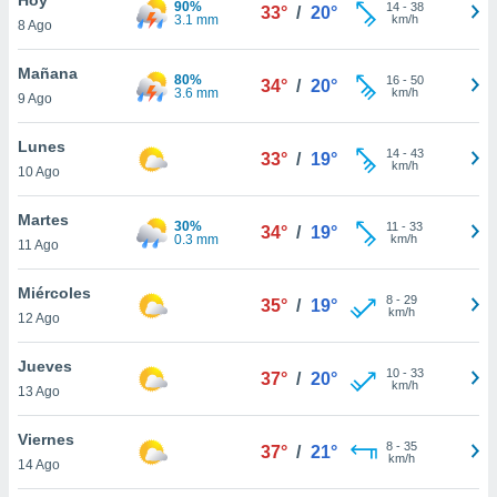
90%
ublicidad y
14
-
38
33°
/
20°
3.1 mm
km/h
8 Ago
do en
 mismo.
Mañana
80%
16
-
50
34°
/
20°
sultar más
3.6 mm
km/h
9 Ago
 en nuestra
 Cookies
y
Lunes
14
-
43
ualquier
33°
/
19°
km/h
10 Ago
ento
 botón
Martes
30%
11
-
33
34°
/
19°
ación de
0.3 mm
km/h
11 Ago
kies
 disponible
Miércoles
8
-
29
e nuestra
35°
/
19°
km/h
12 Ago
.
Jueves
IVAMENTE,
10
-
33
37°
/
20°
km/h
13 Ago
as
Viernes
8
-
35
37°
/
21°
 a cookies
km/h
14 Ago
 no aceptar