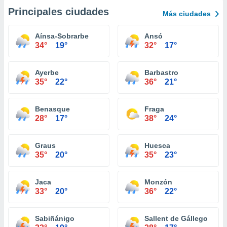
Principales ciudades
Más ciudades
Aínsa-Sobrarbe
Ansó
34°
19°
32°
17°
Ayerbe
Barbastro
35°
22°
36°
21°
Benasque
Fraga
28°
17°
38°
24°
Graus
Huesca
35°
20°
35°
23°
Jaca
Monzón
33°
20°
36°
22°
Sabiñánigo
Sallent de Gállego