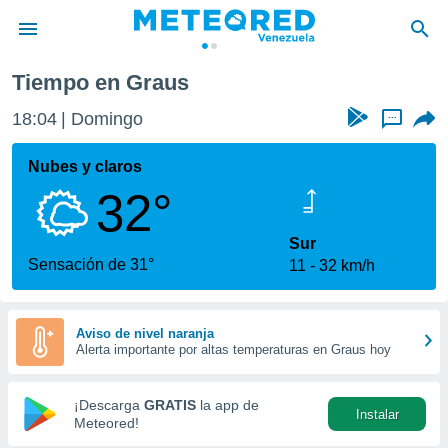
Tiempo en Graus
privacidad
18:04
Domingo
...
o de
om.ve
com.ve) ha
Nubes y claros
ado por
32°
es para
ue la
 que se
Sur
e calidad.
Sensación de 31°
11
32 km/h
eder a este
ediante las
opciones:
Aviso de nivel naranja
Alerta importante por altas temperaturas en Graus hoy
ookies y
e forma
¡Descarga
GRATIS
la app de
Instalar
d digital
Meteored!
ada, basada