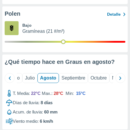
ados con el
 seleccionar
o.
Polen
Detalle
calización
Bajo
precisa e
Gramíneas (21 #/m³)
ión mediante
, publicidad
dos,
 publicidad
¿Qué tiempo hace en Graus en
agosto
?
,
ón de
 desarrollo
yo
Junio
Julio
Agosto
Septiembre
Octubre
Noviemb
s.
tros 1199
T. Media:
22°C
Max.:
28°C
Min:
15°C
ios
Días de lluvia:
8
días
Acum. de lluvia:
60 mm
Viento medio:
6 km/h