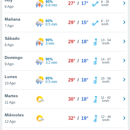
90%
ublicidad y
8
-
35
27°
/
17°
6.8 mm
km/h
6 Ago
do en
 mismo.
Mañana
60%
8
-
37
29°
/
15°
sultar más
0.5 mm
km/h
7 Ago
 en nuestra
 Cookies
y
Sábado
90%
13
-
54
ualquier
29°
/
18°
3 mm
km/h
8 Ago
ento
 botón
Domingo
90%
14
-
57
28°
/
18°
ación de
3.2 mm
km/h
9 Ago
kies
 disponible
Lunes
80%
15
-
56
e nuestra
29°
/
18°
0.5 mm
km/h
10 Ago
.
Martes
IVAMENTE,
11
-
42
30°
/
18°
km/h
11 Ago
as
Miércoles
12
-
46
32°
/
19°
 a cookies
km/h
12 Ago
 no aceptar