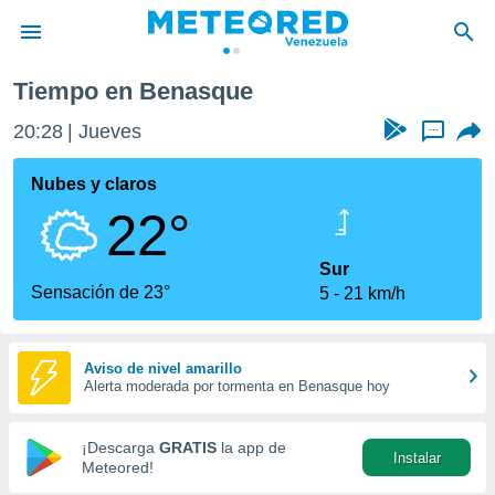
Tiempo en Benasque
privacidad
20:28
Jueves
...
o de
om.ve
com.ve) ha
Nubes y claros
ado por
22°
es para
ue la
 que se
Sur
e calidad.
Sensación de 23°
5
21 km/h
eder a este
ediante las
opciones:
Aviso de nivel amarillo
Alerta moderada por tormenta en Benasque hoy
ookies y
e forma
¡Descarga
GRATIS
la app de
Instalar
d digital
Meteored!
ada, basada