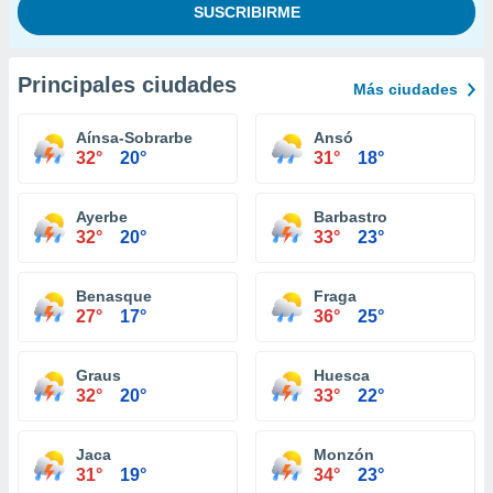
Principales ciudades
Más ciudades
Aínsa-Sobrarbe
Ansó
32°
20°
31°
18°
Ayerbe
Barbastro
32°
20°
33°
23°
Benasque
Fraga
27°
17°
36°
25°
Graus
Huesca
32°
20°
33°
22°
Jaca
Monzón
31°
19°
34°
23°