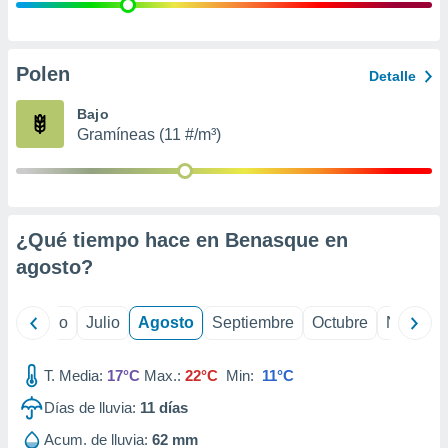
ados con el
 seleccionar
o.
calización
Polen
Detalle
precisa e
ión mediante
Bajo
Gramíneas (11 #/m³)
, publicidad
dos,
 publicidad
,
¿Qué tiempo hace en Benasque en
ón de
 desarrollo
agosto
?
s.
tros 1199
yo
Junio
Julio
Agosto
Septiembre
Octubre
Noviemb
ios
T. Media:
17°C
Max.:
22°C
Min:
11°C
Días de lluvia:
11
días
Acum. de lluvia:
62 mm