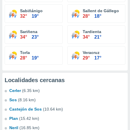
Sabiñánigo
Sallent de Gállego
32°
19°
28°
18°
Sariñena
Tardienta
34°
23°
34°
21°
Torla
Veracruz
28°
19°
29°
17°
Localidades cercanas
Cerler
(6.35 km)
Sos
(8.16 km)
Castejón de Sos
(10.64 km)
Plan
(15.42 km)
Neril
(16.85 km)