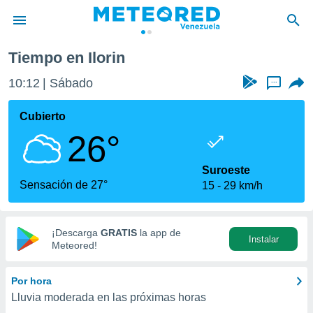
Tiempo en Ilorin
privacidad
10:12
Sábado
...
o de
om.ve
com.ve) ha
Cubierto
ado por
26°
es para
ue la
 que se
Suroeste
e calidad.
Sensación de 27°
15
29 km/h
eder a este
ediante las
opciones:
¡Descarga
GRATIS
la app de
Instalar
ookies y
Meteored!
e forma
Por hora
d digital
Lluvia moderada en las próximas horas
ada, basada