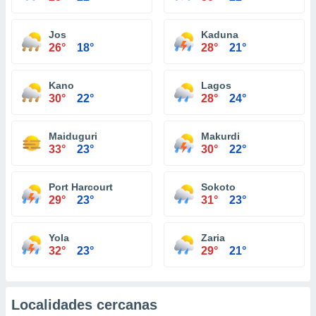
Jos
Kaduna
26°
18°
28°
21°
Kano
Lagos
30°
22°
28°
24°
Maiduguri
Makurdi
33°
23°
30°
22°
Port Harcourt
Sokoto
29°
23°
31°
23°
Yola
Zaria
32°
23°
29°
21°
Localidades cercanas