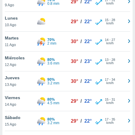
29°
/
22°
ublicidad y
0.8 mm
km/h
9 Ago
do en
Lunes
 mismo.
15
-
28
29°
/
22°
km/h
sultar más
10 Ago
 en nuestra
 Cookies
y
Martes
70%
14
-
27
30°
/
22°
ualquier
2 mm
km/h
11 Ago
ento
Miércoles
 botón
80%
13
-
28
30°
/
23°
3.6 mm
km/h
12 Ago
ación de
kies
 disponible
Jueves
90%
17
-
34
30°
/
22°
e nuestra
3.2 mm
km/h
13 Ago
.
Viernes
80%
IVAMENTE,
15
-
31
29°
/
22°
4.5 mm
km/h
14 Ago
as
Sábado
80%
17
-
35
29°
/
22°
 a cookies
3.2 mm
km/h
15 Ago
 no aceptar