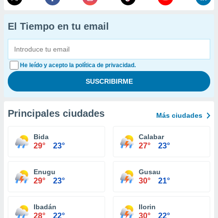
El Tiempo en tu email
He leído y acepto la política de privacidad.
Principales ciudades
Más ciudades
Bida
Calabar
29°
23°
27°
23°
Enugu
Gusau
29°
23°
30°
21°
Ibadán
Ilorin
28°
22°
30°
22°