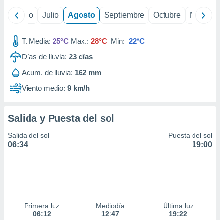
ados con el
 seleccionar
yo
Junio
Julio
Agosto
Septiembre
Octubre
Noviemb
o.
calización
T. Media:
25°C
Max.:
28°C
Min:
22°C
precisa e
ión mediante
Días de lluvia:
23
días
, publicidad
Acum. de lluvia:
162 mm
Viento medio:
9 km/h
dos,
 publicidad
,
Salida y Puesta del sol
ón de
 desarrollo
Salida del sol
Puesta del sol
s.
06:34
19:00
tros 1199
ios
Primera luz
Mediodía
Última luz
06:12
12:47
19:22