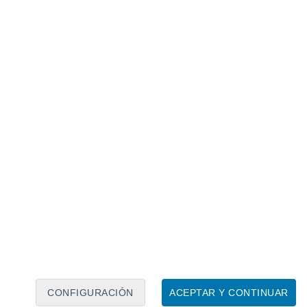
Calendario lunar
Lun
Mar
Mié
Jue
Vie
Sáb
Dom
6
7
8
9
10
11
12
13
14
15
16
17
18
19
CONFIGURACIÓN
ACEPTAR Y CONTINUAR
80