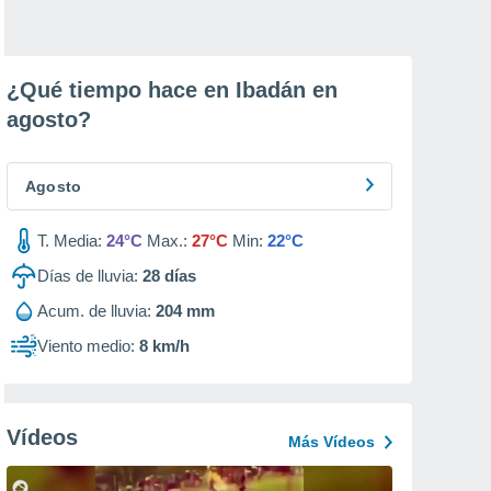
¿Qué tiempo hace en Ibadán en
agosto
?
Agosto
T. Media:
24°C
Max.:
27°C
Min:
22°C
Días de lluvia:
28
días
Acum. de lluvia:
204 mm
Viento medio:
8 km/h
Vídeos
Más Vídeos