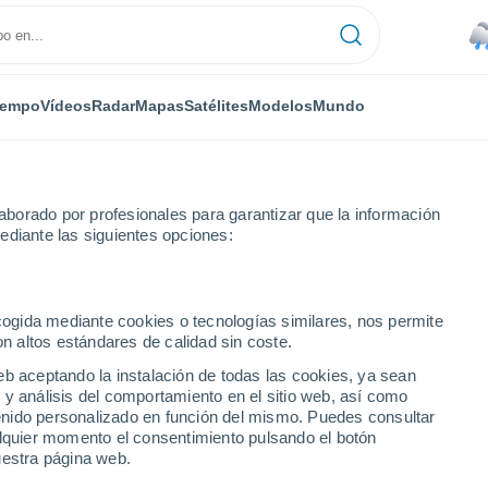
iempo
Vídeos
Radar
Mapas
Satélites
Modelos
Mundo
borado por profesionales para garantizar que la información
ediante las siguientes opciones:
ecogida mediante cookies o tecnologías similares, nos permite
on altos estándares de calidad sin coste.
eb aceptando la instalación de todas las cookies, ya sean
 y análisis del comportamiento en el sitio web, así como
...
ntenido personalizado en función del mismo. Puedes consultar
alquier momento el consentimiento pulsando el botón
Por hora
uestra página web.
Lluvias débiles en las próximas
horas