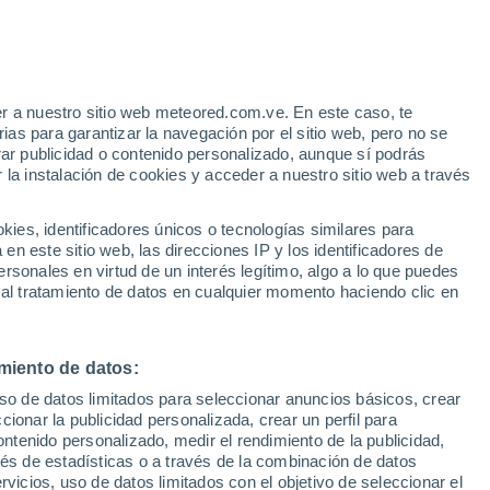
r a nuestro sitio web meteored.com.ve. En este caso, te
as para garantizar la navegación por el sitio web, pero no se
rar publicidad o contenido personalizado, aunque sí podrás
 la instalación de cookies y acceder a nuestro sitio web a través
atélites
Modelos
es, identificadores únicos o tecnologías similares para
n este sitio web, las direcciones IP y los identificadores de
rsonales en virtud de un interés legítimo, algo a lo que puedes
 al tratamiento de datos en cualquier momento haciendo clic en
omingo
Lunes
Martes
Miércoles
9 Ago
10 Ago
11 Ago
12 Ago
miento de datos:
uso de datos limitados para seleccionar anuncios básicos, crear
90%
90%
90%
90%
ccionar la publicidad personalizada, crear un perfil para
4.2 mm
1.4 mm
1.6 mm
3.6 mm
ontenido personalizado, medir el rendimiento de la publicidad,
29°
/
22°
29°
/
22°
29°
/
22°
29°
/
21°
vés de estadísticas o a través de la combinación de datos
rvicios, uso de datos limitados con el objetivo de seleccionar el