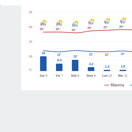
35
30
29°
29°
29°
28°
28°
28°
25
16
22°
22°
22°
22°
12
20
8.3
4.2
1.6
1.4
°C
Jue
6
Vie
7
Sáb
8
Dom
9
Lun
10
Mar
11
Máxima