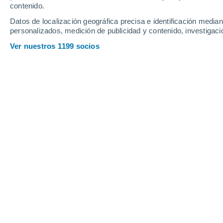
contenido.
10
-
27
km/h
13
-
31
km/h
13
11
-
28
km/h
Datos de localización geográfica precisa e identificación mediant
personalizados, medición de publicidad y contenido, investigació
Tiempo en Ibadán hoy
, 6 de agosto
Ver nuestros 1199 socios
Lluvia modera
80%
24°
17:00
4.7 mm
Sensación T.
23
Lluvia débil
80%
24°
18:00
1.9 mm
Sensación T.
22
Lluvia débil
70%
23°
19:00
0.6 mm
Sensación T.
22
Lluvia débil
40%
23°
20:00
0.2 mm
Sensación T.
21
Lluvia débil
30%
23°
21:00
0.3 mm
Sensación T.
21