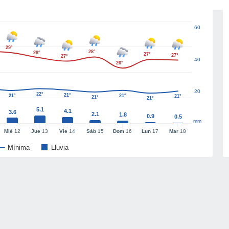
60
29°
28°
28°
27°
27°
27°
40
26°
20
22°
21°
21°
21°
21°
21°
21°
5.1
4.1
3.6
2.1
1.8
0.9
0.5
mm
Mié
12
Jue
13
Vie
14
Sáb
15
Dom
16
Lun
17
Mar
18
Mínima
Lluvia