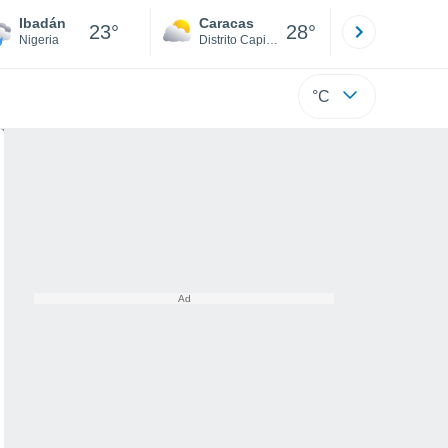
Ibadán
Caracas
Tucacas
23°
28°
Nigeria
Distrito Capital
Falcón
°C