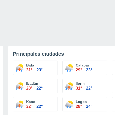
Principales ciudades
Bida
Calabar
31°
23°
29°
23°
Ibadán
Ilorin
28°
22°
31°
22°
Kano
Lagos
32°
22°
28°
24°