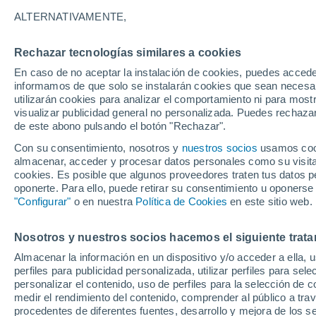
23°
ALTERNATIVAMENTE,
Rechazar tecnologías similares a cookies
40%
En caso de no aceptar la instalación de cookies, puedes accede
Sensación de 21°
0.2 mm
informamos de que solo se instalarán cookies que sean necesari
utilizarán cookies para analizar el comportamiento ni para most
visualizar publicidad general no personalizada. Puedes rechazar
de este abono pulsando el botón "Rechazar".
Tiempo 1 - 7 días
Mapa de lluvia
Radar de lluvia
S
Con su consentimiento, nosotros y
nuestros socios
usamos cooki
almacenar, acceder y procesar datos personales como su visita e
cookies. Es posible que algunos proveedores traten tus datos pe
oponerte. Para ello, puede retirar su consentimiento u oponerse
Mañana
Sábado
D
Hoy
"Configurar"
o en nuestra
Política de Cookies
en este sitio web.
7 Ago
8 Ago
6 Ago
Nosotros y nuestros socios hacemos el siguiente trata
Almacenar la información en un dispositivo y/o acceder a ella, 
90%
90%
90%
perfiles para publicidad personalizada, utilizar perfiles para sele
8.3 mm
12 mm
16 mm
personalizar el contenido, uso de perfiles para la selección de c
28°
/
22°
28°
/
22°
28°
/
22°
medir el rendimiento del contenido, comprender al público a tra
procedentes de diferentes fuentes, desarrollo y mejora de los se