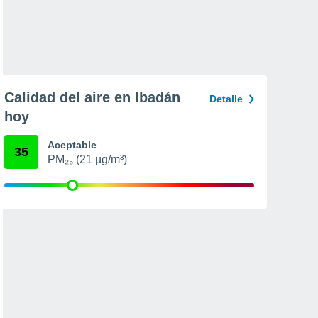
Calidad del aire en Ibadán
Detalle
hoy
Aceptable
35
PM₂₅ (21 µg/m³)