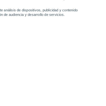
-
28
km/h
10
-
28
km/h
12
-
29
km/h
11
-
28
km/h
e análisis de dispositivos, publicidad y contenido
n de audiencia y desarrollo de servicios.
da
Sur
1 Bajo
°
10
-
23 km/h
FPS:
no
Sur
0 Bajo
°
8
-
23 km/h
FPS:
no
Sur
0 Bajo
°
7
-
18 km/h
FPS:
no
Sur
0 Bajo
°
7
-
13 km/h
FPS:
no
Suroeste
0 Bajo
°
8
-
15 km/h
FPS:
no