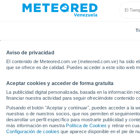
T
Aviso de privacidad
El contenido de Meteored.com.ve (meteored.com.ve) ha sido ela
que se ofrece es de calidad. Puedes acceder a este sitio web m
Aceptar cookies y acceder de forma gratuita
Inicio
Nigeria
Ibadán
La publicidad digital personalizada, basada en la información r
financiar nuestra actividad para seguir ofreciéndote contenido c
Tiempo en Ibadán
Pulsando el botón "Aceptar y continuar", puedes acceder a la w
nuestras o de nuestros socios, que nos permiten el seguimiento
20:26
Jueves
desarrollar un perfil específico para mostrarte publicidad y co
más información en nuestra
Política de Cookies
y retirar en cu
Configuración de cookies
que aparece disponible en el pie de n
Lluvia débil