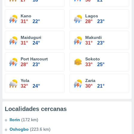
Kano
Lagos
31°
22°
28°
23°
Maiduguri
Makurdi
31°
24°
31°
23°
Port Harcourt
Sokoto
28°
23°
33°
25°
Yola
Zaria
32°
24°
30°
21°
Localidades cercanas
Ilorin
(172 km)
Oshogbo
(223.6 km)