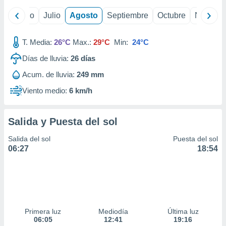
ados con el
 seleccionar
yo
Junio
Julio
Agosto
Septiembre
Octubre
Noviemb
o.
calización
T. Media:
26°C
Max.:
29°C
Min:
24°C
precisa e
ión mediante
Días de lluvia:
26
días
, publicidad
Acum. de lluvia:
249 mm
Viento medio:
6 km/h
dos,
 publicidad
,
Salida y Puesta del sol
ón de
 desarrollo
Salida del sol
Puesta del sol
s.
06:27
18:54
tros 1199
ios
Primera luz
Mediodía
Última luz
06:05
12:41
19:16