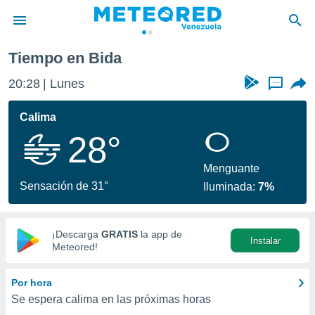
Tiempo en Bida
privacidad
20:28
Lunes
...
o de
om.ve
com.ve) ha
Calima
ado por
28°
es para
ue la
 que se
Menguante
e calidad.
Sensación de 31°
Iluminada:
7%
eder a este
ediante las
opciones:
¡Descarga
GRATIS
la app de
Instalar
ookies y
Meteored!
e forma
Por hora
d digital
Se espera calima en las próximas horas
ada, basada