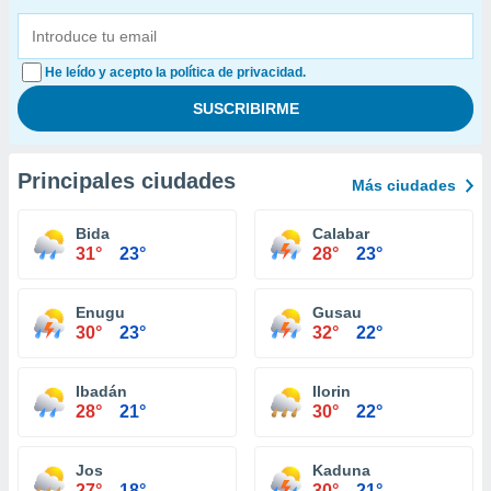
He leído y acepto la política de privacidad.
Principales ciudades
Más ciudades
Bida
Calabar
31°
23°
28°
23°
Enugu
Gusau
30°
23°
32°
22°
Ibadán
Ilorin
28°
21°
30°
22°
Jos
Kaduna
27°
18°
30°
21°