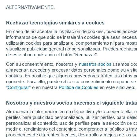
B
ALTERNATIVAMENTE,
Bida
Rechazar tecnologías similares a cookies
C
En caso de no aceptar la instalación de cookies, puedes accede
informamos de que solo se instalarán cookies que sean necesari
Calabar
utilizarán cookies para analizar el comportamiento ni para most
visualizar publicidad general no personalizada. Puedes rechazar
E
de este abono pulsando el botón "Rechazar".
Con su consentimiento, nosotros y
nuestros socios
usamos cooki
Enugu
almacenar, acceder y procesar datos personales como su visita e
cookies. Es posible que algunos proveedores traten tus datos pe
G
oponerte. Para ello, puede retirar su consentimiento u oponerse
"Configurar"
o en nuestra
Política de Cookies
en este sitio web.
Gusau
I
Nosotros y nuestros socios hacemos el siguiente trata
Almacenar la información en un dispositivo y/o acceder a ella, 
Ibadan
perfiles para publicidad personalizada, utilizar perfiles para sele
personalizar el contenido, uso de perfiles para la selección de c
J
medir el rendimiento del contenido, comprender al público a tra
procedentes de diferentes fuentes, desarrollo y mejora de los se