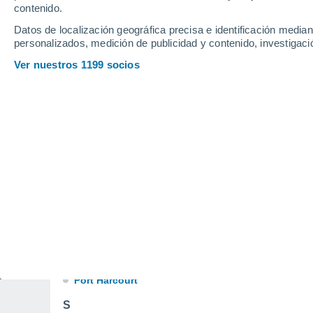
Jos
contenido.
K
Datos de localización geográfica precisa e identificación mediant
personalizados, medición de publicidad y contenido, investigació
Kaduna
Ver nuestros 1199 socios
L
Lagos
M
Maiduguri
O
Oshogbo
P
Port Harcourt
S