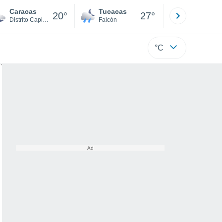
Caracas
Tucacas
La Guaira
20°
27°
Distrito Capital
Falcón
Di
°C