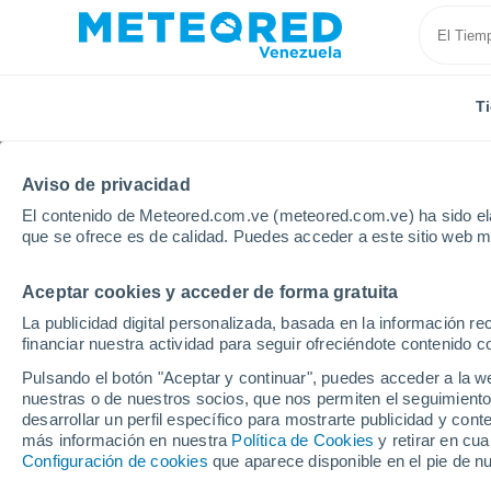
T
Aviso de privacidad
El contenido de Meteored.com.ve (meteored.com.ve) ha sido ela
que se ofrece es de calidad. Puedes acceder a este sitio web m
Aceptar cookies y acceder de forma gratuita
Inicio
Nigeria
Localidades
La publicidad digital personalizada, basada en la información r
financiar nuestra actividad para seguir ofreciéndote contenido c
El tiempo en todas las
Pulsando el botón "Aceptar y continuar", puedes acceder a la w
nuestras o de nuestros socios, que nos permiten el seguimiento
Todas las localidades de Nigeria
desarrollar un perfil específico para mostrarte publicidad y co
más información en nuestra
Política de Cookies
y retirar en cu
B - Z
Configuración de cookies
que aparece disponible en el pie de n