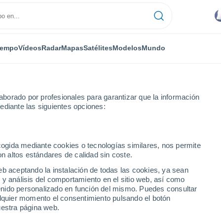
iempo
Vídeos
Radar
Mapas
Satélites
Modelos
Mundo
borado por profesionales para garantizar que la información
ediante las siguientes opciones:
ecogida mediante cookies o tecnologías similares, nos permite
on altos estándares de calidad sin coste.
 ciudades de Nigeria
eb aceptando la instalación de todas las cookies, ya sean
 y análisis del comportamiento en el sitio web, así como
ntenido personalizado en función del mismo. Puedes consultar
alquier momento el consentimiento pulsando el botón
uestra página web.