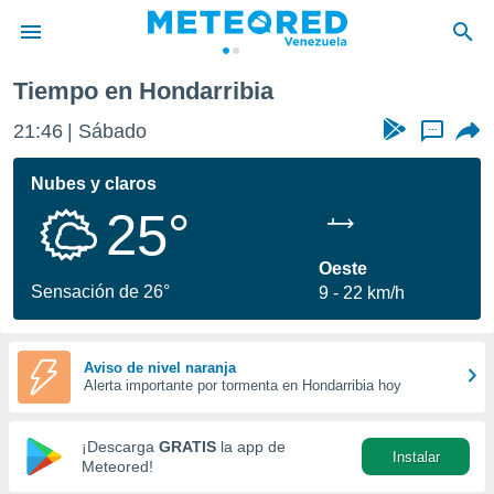
Tiempo en Hondarribia
privacidad
21:46
Sábado
...
o de
om.ve
com.ve) ha
Nubes y claros
ado por
25°
es para
ue la
 que se
Oeste
e calidad.
Sensación de 26°
9
22 km/h
eder a este
ediante las
opciones:
Aviso de nivel naranja
Alerta importante por tormenta en Hondarribia hoy
ookies y
e forma
¡Descarga
GRATIS
la app de
Instalar
d digital
Meteored!
ada, basada