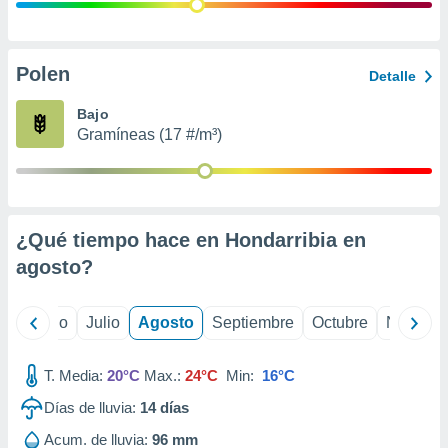
ados con el
 seleccionar
o.
calización
Polen
Detalle
precisa e
ión mediante
Bajo
Gramíneas (17 #/m³)
, publicidad
dos,
 publicidad
,
¿Qué tiempo hace en Hondarribia en
ón de
 desarrollo
agosto
?
s.
tros 1199
yo
Junio
Julio
Agosto
Septiembre
Octubre
Noviemb
ios
T. Media:
20°C
Max.:
24°C
Min:
16°C
Días de lluvia:
14
días
Acum. de lluvia:
96 mm