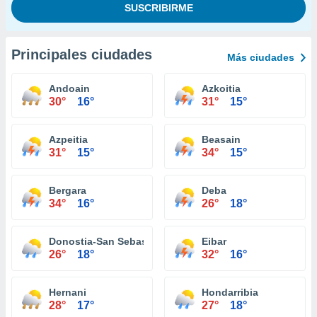
Principales ciudades
Más ciudades
Andoain
Azkoitia
30°
16°
31°
15°
Azpeitia
Beasain
31°
15°
34°
15°
Bergara
Deba
34°
16°
26°
18°
Donostia-San Sebastián
Eibar
26°
18°
32°
16°
Hernani
Hondarribia
28°
17°
27°
18°