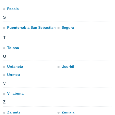
ón de
uedes
Pasaia
uestro sitio
ed.com.ve.
S
o, te
 de que
Fuenterrabia San Sebastian
Segura
talarán
e sean
T
para
a
Tolosa
por el sitio
o se
U
cookies para
Urdaneta
Usurbil
nto ni para
licidad o
Urretxu
V
ado, aunque
sualizar
Villabona
general no
ada. Puedes
Z
 instalación
y acceder a
Zarautz
Zumaia
io web a