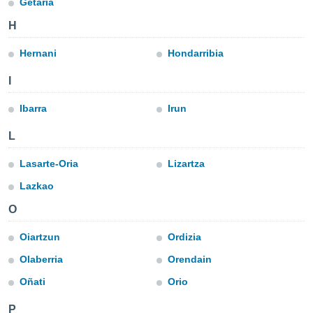
Getaria
ublicidad y
H
do en
 mismo.
Hernani
Hondarribia
sultar más
 en nuestra
I
 Cookies
y
ualquier
Ibarra
Irun
ento
L
 botón
ación de
Lasarte-Oria
Lizartza
kies
 disponible
Lazkao
e nuestra
.
O
IVAMENTE,
Oiartzun
Ordizia
Olaberria
Orendain
as
Oñati
Orio
 a cookies
 no aceptar
P