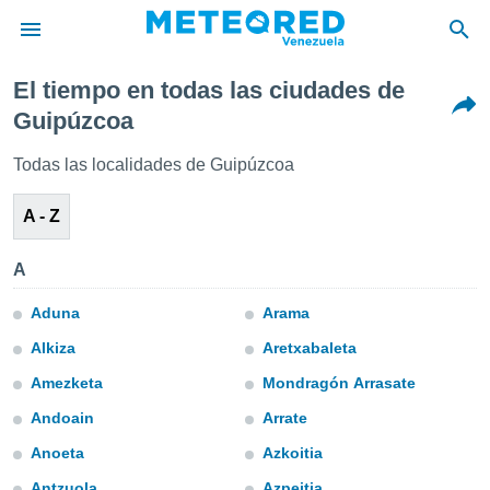
El tiempo en todas las ciudades de
privacidad
Guipúzcoa
o de
om.ve
Todas las localidades de Guipúzcoa
com.ve) ha
ado por
A - Z
es para
ue la
 que se
A
e calidad.
eder a este
Aduna
Arama
ediante las
opciones:
Alkiza
Aretxabaleta
Amezketa
Mondragón Arrasate
ookies y
e forma
Andoain
Arrate
Anoeta
Azkoitia
d digital
ada, basada
Antzuola
Azpeitia