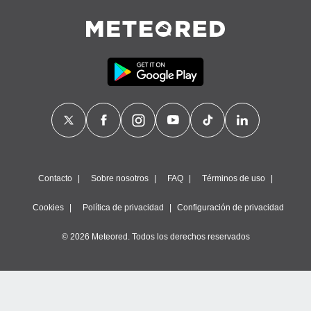
retirar su
ento u
 de datos
er momento
ic en
o en
 Cookies
en
eb.
y
socios
Contacto
Sobre nosotros
FAQ
Términos de uso
el
Cookies
Política de privacidad
Configuración de privacidad
to de
© 2026 Meteored. Todos los derechos reservados
la
 en un
 y/o acceder
 de datos
ara
 anuncios