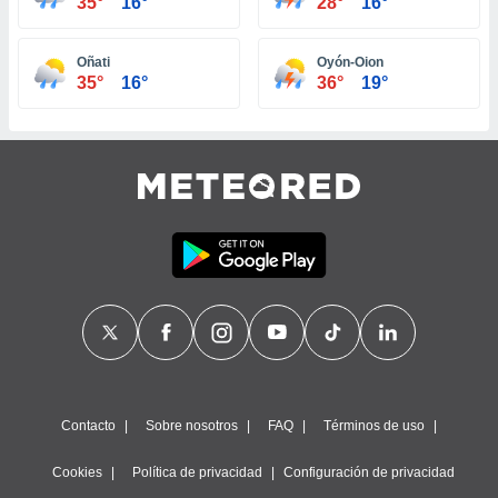
35°
16°
28°
16°
ste abono
 botón
.
Oñati
Oyón-Oion
35°
16°
36°
19°
nto,
cios
kies,
ores únicos
as similares
nar,
rocesar
onales como
 este sitio
recciones IP
ficadores de
 posible
s
 traten tus
Contacto
Sobre nosotros
FAQ
Términos de uso
nales en
 interés
go a lo que
Cookies
Política de privacidad
Configuración de privacidad
nerte. Para