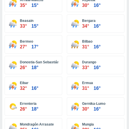
Arraia-Maeztu
Azpeitia
ón de
35°
15°
30°
16°
uedes
uestro sitio
ed.com.ve.
Beasain
Bergara
o, te
33°
15°
34°
16°
 de que
talarán
e sean
Bermeo
Bilbao
para
27°
17°
31°
16°
a
por el sitio
o se
Donostia-San Sebastián
Durango
cookies para
26°
18°
33°
16°
nto ni para
Eibar
Ermua
licidad o
32°
16°
31°
16°
ado, aunque
sualizar
Errenteria
Gernika-Lumo
general no
26°
18°
30°
16°
ada. Puedes
 instalación
y acceder a
Mondragón Arrasate
Mungia
io web a