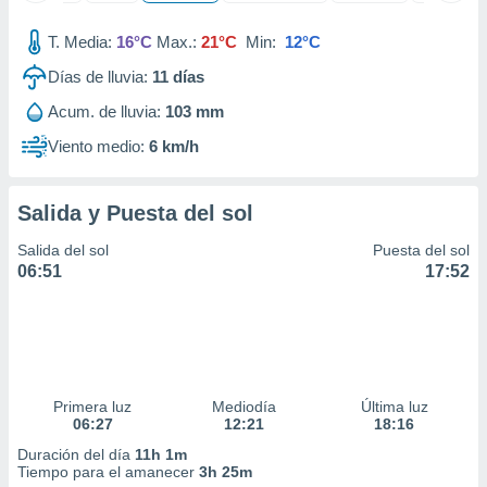
ados con el
 seleccionar
T. Media:
16°C
Max.:
21°C
Min:
12°C
o.
Días de lluvia:
11
días
calización
precisa e
Acum. de lluvia:
103 mm
ión mediante
Viento medio:
6 km/h
, publicidad
dos,
Salida y Puesta del sol
 publicidad
,
Salida del sol
Puesta del sol
ón de
06:51
17:52
 desarrollo
s.
tros 1199
ios
Primera luz
Mediodía
Última luz
06:27
12:21
18:16
Duración del día
11h 1m
Tiempo para el amanecer
3h 25m