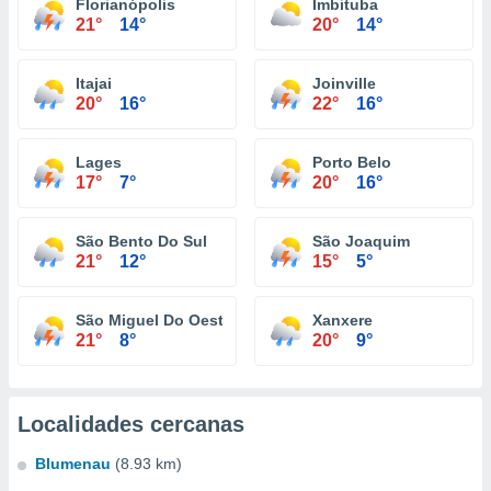
Florianópolis
Imbituba
21°
14°
20°
14°
Itajai
Joinville
20°
16°
22°
16°
Lages
Porto Belo
17°
7°
20°
16°
São Bento Do Sul
São Joaquim
21°
12°
15°
5°
São Miguel Do Oeste
Xanxere
21°
8°
20°
9°
Localidades cercanas
Blumenau
(8.93 km)