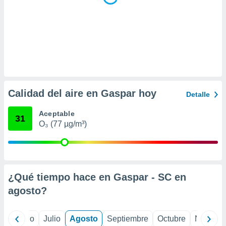
ar perfiles
idad
a, utilizar
a
 la
da, crear un
personalizar
o, uso de
Calidad del aire en Gaspar hoy
a la
Detalle
e contenido
do, medir el
Aceptable
31
 de la
O₃ (77 µg/m³)
medir el
 del
 comprender
 través de
s o a través
¿Qué tiempo hace en Gaspar - SC en
nación de
edentes de
agosto
?
fuentes,
y mejora de
os, uso de
yo
Junio
Julio
Agosto
Septiembre
Octubre
Noviemb