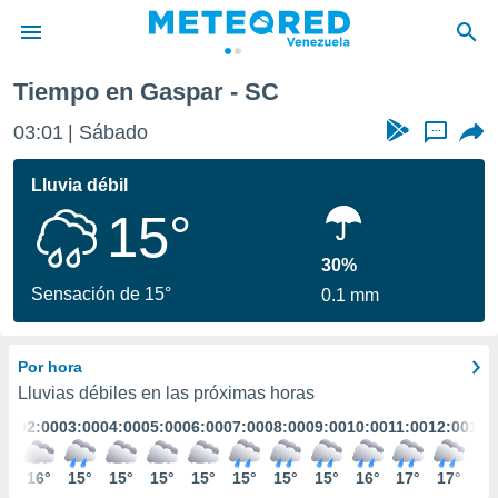
Tiempo en Gaspar - SC
privacidad
03:01
Sábado
...
o de
om.ve
com.ve) ha
Lluvia débil
ado por
15°
es para
ue la
 que se
30%
e calidad.
Sensación de 15°
0.1 mm
eder a este
ediante las
opciones:
Por hora
ookies y
Lluvias débiles en las próximas horas
e forma
:00
02:00
03:00
04:00
05:00
06:00
07:00
08:00
09:00
10:00
11:00
12:00
13:
d digital
6°
16°
15°
15°
15°
15°
15°
15°
15°
16°
17°
17°
18
ada, basada