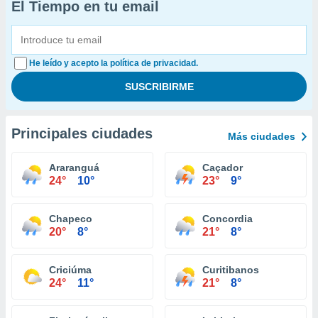
El Tiempo en tu email
He leído y acepto la política de privacidad.
Principales ciudades
Más ciudades
Araranguá
Caçador
24°
10°
23°
9°
Chapeco
Concordia
20°
8°
21°
8°
Criciúma
Curitibanos
24°
11°
21°
8°