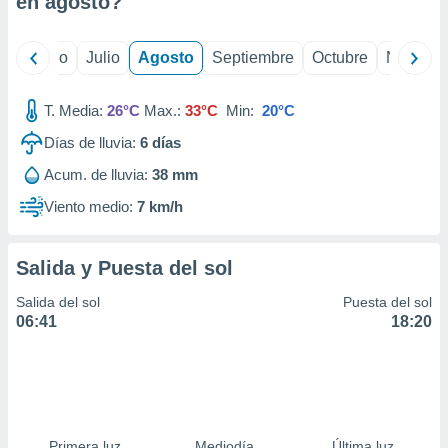
en
agosto
?
ados con el
 seleccionar
o.
yo
Junio
Julio
Agosto
Septiembre
Octubre
Noviemb
calización
precisa e
ión mediante
T. Media:
26°C
Max.:
33°C
Min:
20°C
Días de lluvia:
6
días
, publicidad
Acum. de lluvia:
38 mm
dos,
 publicidad
Viento medio:
7 km/h
,
ón de
 desarrollo
Salida y Puesta del sol
s.
Salida del sol
Puesta del sol
tros 1199
06:41
18:20
ios
Primera luz
Mediodía
Última luz