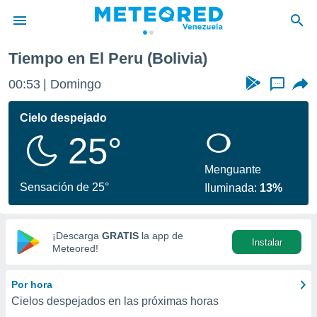
Tiempo en El Peru (Bolivia)
privacidad
00:53
Domingo
...
o de
om.ve
com.ve) ha
Cielo despejado
ado por
25°
es para
ue la
 que se
Menguante
e calidad.
Sensación de 25°
Iluminada:
13%
eder a este
ediante las
opciones:
¡Descarga
GRATIS
la app de
Instalar
ookies y
Meteored!
e forma
Por hora
d digital
Cielos despejados en las próximas horas
ada, basada