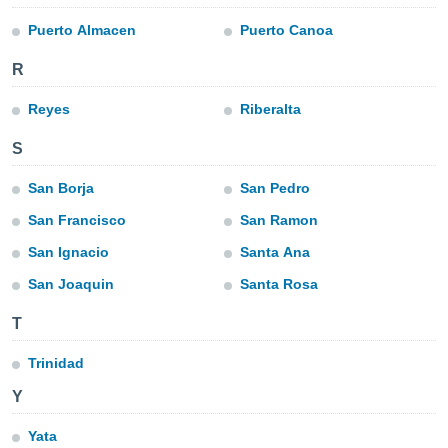
ublicidad y
Puerto Almacen
Puerto Canoa
do en
 mismo.
R
sultar más
 en nuestra
Reyes
Riberalta
 Cookies
y
ualquier
S
ento
San Borja
San Pedro
 botón
ación de
San Francisco
San Ramon
kies
San Ignacio
Santa Ana
 disponible
e nuestra
San Joaquin
Santa Rosa
.
T
IVAMENTE,
Trinidad
as
Y
 a cookies
 no aceptar
Yata