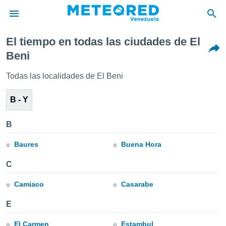
El tiempo en todas las ciudades de El
privacidad
Beni
o de
om.ve
Todas las localidades de El Beni
com.ve) ha
ado por
B - Y
es para
ue la
 que se
B
e calidad.
eder a este
Baures
Buena Hora
ediante las
opciones:
C
ookies y
Camiaco
Casarabe
e forma
E
d digital
ada, basada
El Carmen
Estambul