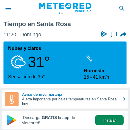
Tiempo en Santa Rosa
privacidad
11:20
Domingo
...
o de
om.ve
com.ve) ha
Nubes y claros
ado por
31°
es para
ue la
 que se
Noroeste
e calidad.
Sensación de 35°
15
41 km/h
eder a este
ediante las
opciones:
Aviso de nivel naranja
Alerta importante por bajas temperaturas en Santa Rosa
ookies y
hoy
e forma
¡Descarga
GRATIS
la app de
Instalar
d digital
Meteored!
ada, basada