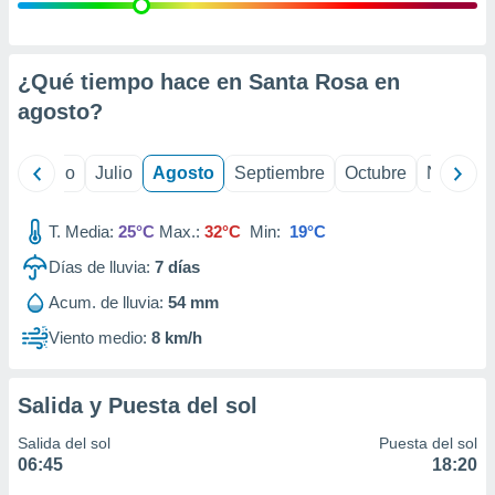
ados con el
 seleccionar
o.
calización
¿Qué tiempo hace en Santa Rosa en
precisa e
agosto
?
ión mediante
, publicidad
yo
Junio
Julio
Agosto
Septiembre
Octubre
Noviemb
dos,
 publicidad
T. Media:
25°C
Max.:
32°C
Min:
19°C
,
Días de lluvia:
7
días
ón de
 desarrollo
Acum. de lluvia:
54 mm
s.
Viento medio:
8 km/h
tros 1199
ios
Salida y Puesta del sol
Salida del sol
Puesta del sol
06:45
18:20