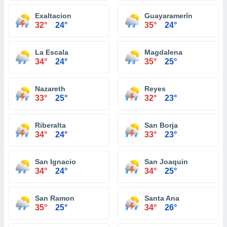
Exaltacion
Guayaramerín
32°
24°
35°
24°
La Escala
Magdalena
34°
24°
35°
25°
Nazareth
Reyes
33°
25°
32°
23°
Riberalta
San Borja
34°
24°
33°
23°
San Ignacio
San Joaquin
34°
24°
34°
25°
San Ramon
Santa Ana
35°
25°
34°
26°