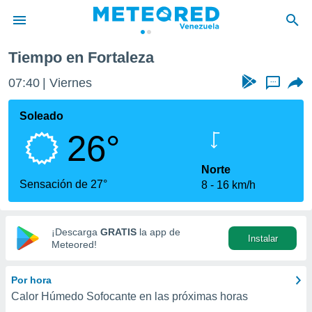
Tiempo en Fortaleza
privacidad
07:40
Viernes
...
o de
om.ve
com.ve) ha
Soleado
ado por
26°
es para
ue la
 que se
Norte
e calidad.
Sensación de 27°
8
16 km/h
eder a este
ediante las
opciones:
¡Descarga
GRATIS
la app de
Instalar
ookies y
Meteored!
e forma
Por hora
d digital
Calor Húmedo Sofocante en las próximas horas
ada, basada