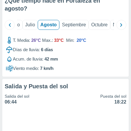
¿Qué tiempo hace en Fortaleza en
ados con el
 seleccionar
agosto
?
o.
calización
yo
Junio
Julio
Agosto
Septiembre
Octubre
Noviemb
precisa e
ión mediante
T. Media:
26°C
Max.:
33°C
Min:
20°C
, publicidad
Días de lluvia:
6
días
dos,
Acum. de lluvia:
42 mm
 publicidad
,
Viento medio:
7 km/h
ón de
 desarrollo
s.
Salida y Puesta del sol
tros 1199
Salida del sol
Puesta del sol
ios
06:44
18:22