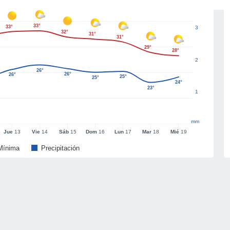
33°
33°
3
32°
31°
31°
29°
28°
2
26°
26°
26°
25°
25°
24°
23°
1
mm
Jue
13
Vie
14
Sáb
15
Dom
16
Lun
17
Mar
18
Mié
19
Mínima
Precipitación