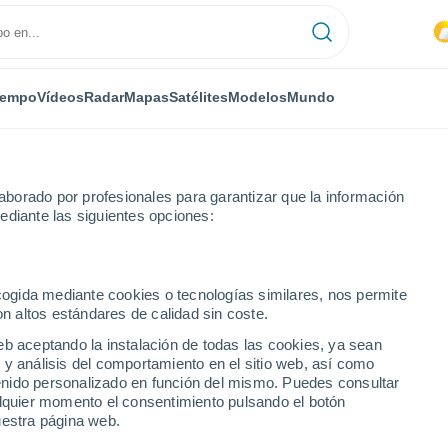
iempo
Vídeos
Radar
Mapas
Satélites
Modelos
Mundo
borado por profesionales para garantizar que la información
ediante las siguientes opciones:
Calafell
ecogida mediante cookies o tecnologías similares, nos permite
on altos estándares de calidad sin coste.
eb aceptando la instalación de todas las cookies, ya sean
 y análisis del comportamiento en el sitio web, así como
...
ntenido personalizado en función del mismo. Puedes consultar
alquier momento el consentimiento pulsando el botón
Por hora
uestra página web.
Intervalos nubosos en las
próximas horas