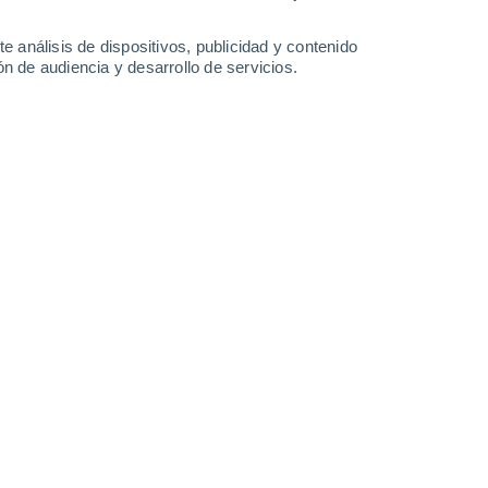
-
30
km/h
11
-
25
km/h
10
-
25
km/h
13
-
29
km/h
e análisis de dispositivos, publicidad y contenido
n de audiencia y desarrollo de servicios.
Sureste
4 Medio
5
-
13 km/h
FPS:
6-10
Sureste
5 Medio
9
-
20 km/h
FPS:
6-10
Sur
7 Alto
10
-
22 km/h
FPS:
15-25
Sur
8 ¡Muy Alto!
10
-
22 km/h
FPS:
25-50
Sur
8 ¡Muy Alto!
8
-
22 km/h
FPS:
25-50