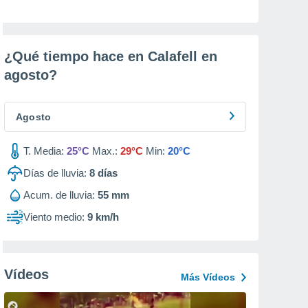
¿Qué tiempo hace en Calafell en
agosto
?
Agosto
T. Media:
25°C
Max.:
29°C
Min:
20°C
Días de lluvia:
8
días
Acum. de lluvia:
55 mm
Viento medio:
9 km/h
Vídeos
Más Vídeos