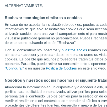
28°
ALTERNATIVAMENTE,
Rechazar tecnologías similares a cookies
UV
4 Medi
En caso de no aceptar la instalación de cookies, puedes accede
Sensación de 32°
FPS
6-10
informamos de que solo se instalarán cookies que sean necesari
utilizarán cookies para analizar el comportamiento ni para most
visualizar publicidad general no personalizada. Puedes rechazar
de este abono pulsando el botón "Rechazar".
Tiempo 1 - 7 días
Mapa de nubosidad
Radar de llu
Con su consentimiento, nosotros y
nuestros socios
usamos cooki
almacenar, acceder y procesar datos personales como su visita e
cookies. Es posible que algunos proveedores traten tus datos pe
oponerte. Para ello, puede retirar su consentimiento u oponerse
Mañana
Domingo
Hoy
"Configurar"
o en nuestra
Política de Cookies
en este sitio web.
8 Ago
9 Ago
7 Ago
Nosotros y nuestros socios hacemos el siguiente trata
Almacenar la información en un dispositivo y/o acceder a ella, 
perfiles para publicidad personalizada, utilizar perfiles para sele
personalizar el contenido, uso de perfiles para la selección de c
30°
/
23°
30°
/
24°
29°
/
24°
medir el rendimiento del contenido, comprender al público a tra
procedentes de diferentes fuentes, desarrollo y mejora de los se