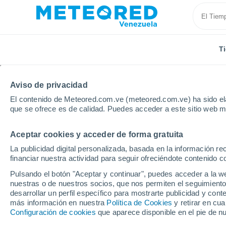
T
Aviso de privacidad
El contenido de Meteored.com.ve (meteored.com.ve) ha sido ela
que se ofrece es de calidad. Puedes acceder a este sitio web m
Aceptar cookies y acceder de forma gratuita
Inicio
España
Cataluña
Provincia de Tarragona
La publicidad digital personalizada, basada en la información r
financiar nuestra actividad para seguir ofreciéndote contenido c
Tiempo en Calafell
Pulsando el botón "Aceptar y continuar", puedes acceder a la w
nuestras o de nuestros socios, que nos permiten el seguimiento
10:47
Viernes
desarrollar un perfil específico para mostrarte publicidad y co
más información en nuestra
Política de Cookies
y retirar en cu
Configuración de cookies
que aparece disponible en el pie de n
Nubes y claros