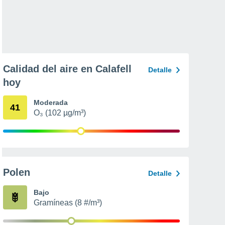
Calidad del aire en Calafell
Detalle
hoy
Moderada
41
O₃ (102 µg/m³)
Polen
Detalle
Bajo
Gramíneas (8 #/m³)