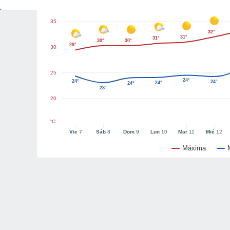
35
32°
31°
31°
30°
30°
29°
30
25
24°
24°
24°
24°
24°
23°
20
°C
Vie
7
Sáb
8
Dom
9
Lun
10
Mar
11
Mié
12
Máxima