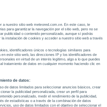
o
r a nuestro sitio web meteored.com.ve. En este caso, te
as para garantizar la navegación por el sitio web, pero no se
rar publicidad o contenido personalizado, aunque sí podrás
 la instalación de cookies y acceder a nuestro sitio web a través
via
Satélites
Modelos
es, identificadores únicos o tecnologías similares para
n este sitio web, las direcciones IP y los identificadores de
rsonales en virtud de un interés legítimo, algo a lo que puedes
 al tratamiento de datos en cualquier momento haciendo clic en
Lunes
Martes
Miércoles
Jueves
10 Ago
11 Ago
12 Ago
13 Ago
miento de datos:
uso de datos limitados para seleccionar anuncios básicos, crear
ccionar la publicidad personalizada, crear un perfil para
ontenido personalizado, medir el rendimiento de la publicidad,
31°
/
24°
31°
/
24°
32°
/
24°
33°
/
26°
vés de estadísticas o a través de la combinación de datos
rvicios, uso de datos limitados con el objetivo de seleccionar el