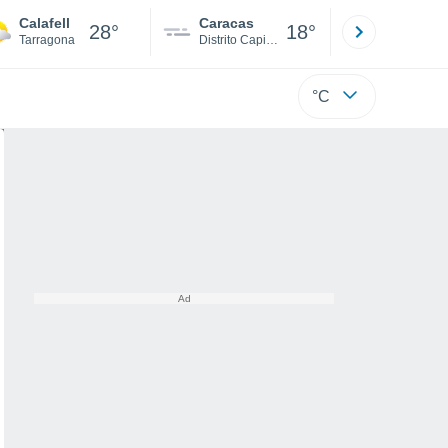
Calafell
Caracas
Tucacas
28°
18°
Tarragona
Distrito Capital
Falcón
°C