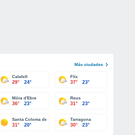
Más ciudades
Calafell
Flix
29°
24°
37°
23°
Móra d'Ebre
Reus
36°
23°
31°
23°
ta
Santa Coloma de Queralt
Tarragona
31°
20°
30°
23°