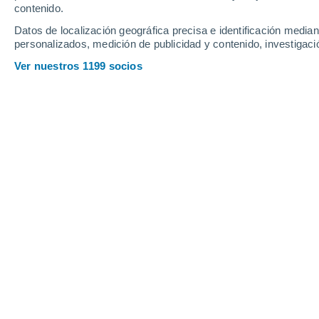
contenido.
12
-
26
km/h
11
-
25
km/h
14
10
-
22
km/h
Datos de localización geográfica precisa e identificación mediant
personalizados, medición de publicidad y contenido, investigació
Tiempo en Calafell hoy
, 7 de agosto
Ver nuestros 1199 socios
Nubes y claros
28°
11:00
Sensación T.
32°
Nubes y claros
28°
12:00
Sensación T.
33°
Nubes y claros
28°
13:00
Sensación T.
33°
Nubes y claros
29°
14:00
Sensación T.
33°
Soleado
29°
15:00
Sensación T.
33°