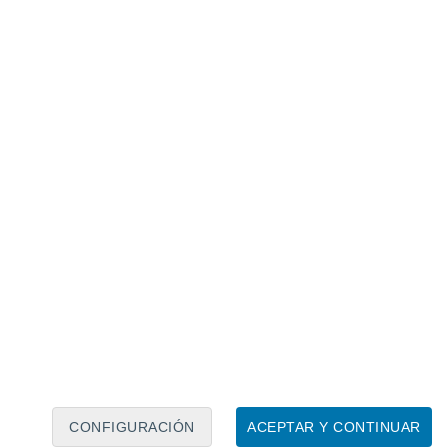
Calendario lunar
Lun
Mar
Mié
Jue
Vie
Sáb
Dom
7
8
9
10
11
12
13
14
15
16
17
18
19
20
CONFIGURACIÓN
ACEPTAR Y CONTINUAR
4