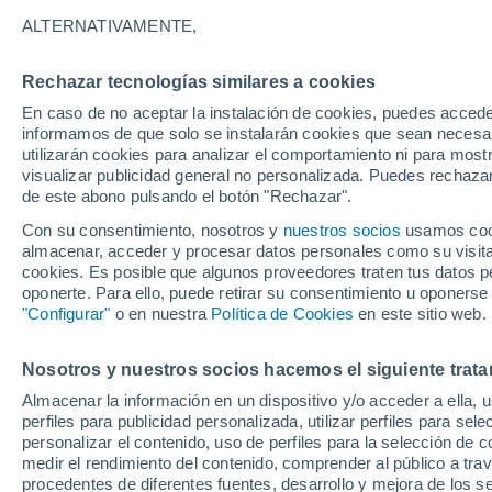
ALTERNATIVAMENTE,
Rechazar tecnologías similares a cookies
En caso de no aceptar la instalación de cookies, puedes accede
informamos de que solo se instalarán cookies que sean necesari
Co
utilizarán cookies para analizar el comportamiento ni para most
de
visualizar publicidad general no personalizada. Puedes rechazar
de este abono pulsando el botón "Rechazar".
34°
36°
Con su consentimiento, nosotros y
nuestros socios
usamos cooki
21°
22°
Batea
almacenar, acceder y procesar datos personales como su visita e
Móra d'Ebre
cookies. Es posible que algunos proveedores traten tus datos pe
oponerte. Para ello, puede retirar su consentimiento u oponerse
"Configurar"
o en nuestra
Política de Cookies
en este sitio web.
34°
Nosotros y nuestros socios hacemos el siguiente trata
L' Ametlla
22°
Mar
els Reguers
Almacenar la información en un dispositivo y/o acceder a ella, 
perfiles para publicidad personalizada, utilizar perfiles para sele
personalizar el contenido, uso de perfiles para la selección de c
medir el rendimiento del contenido, comprender al público a tra
32°
procedentes de diferentes fuentes, desarrollo y mejora de los se
31°
21°