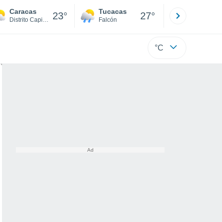
Caracas
Tucacas
La Guaira
23°
27°
Distrito Capital
Falcón
Di
°C