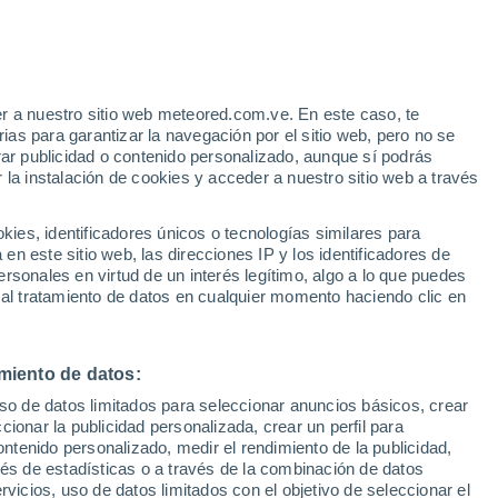
Coloma de
Queralt
32°
21°
Montblanc
r a nuestro sitio web meteored.com.ve. En este caso, te
32°
as para garantizar la navegación por el sitio web, pero no se
22°
rnudella
rar publicidad o contenido personalizado, aunque sí podrás
30°
 Montsant
24°
 la instalación de cookies y acceder a nuestro sitio web a través
Calafell
30°
24°
30°
Tamarit
es, identificadores únicos o tecnologías similares para
24°
n este sitio web, las direcciones IP y los identificadores de
Salou
rsonales en virtud de un interés legítimo, algo a lo que puedes
 al tratamiento de datos en cualquier momento haciendo clic en
32°
24°
miento de datos:
 de
uso de datos limitados para seleccionar anuncios básicos, crear
ccionar la publicidad personalizada, crear un perfil para
ontenido personalizado, medir el rendimiento de la publicidad,
vés de estadísticas o a través de la combinación de datos
rvicios, uso de datos limitados con el objetivo de seleccionar el