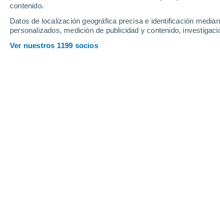
25°
contenido.
La Sénia
Sant Carles
de la Ràpita
Datos de localización geográfica precisa e identificación mediant
personalizados, medición de publicidad y contenido, investigació
Ver nuestros 1199 socios
Principales ciudades