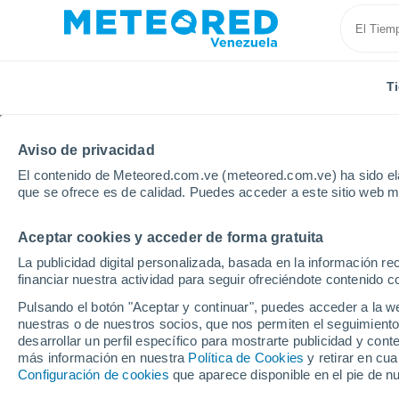
T
Aviso de privacidad
El contenido de Meteored.com.ve (meteored.com.ve) ha sido ela
que se ofrece es de calidad. Puedes acceder a este sitio web m
Aceptar cookies y acceder de forma gratuita
Inicio
España
Cataluña
Provincia de Tarragona
La publicidad digital personalizada, basada en la información r
financiar nuestra actividad para seguir ofreciéndote contenido c
Tiempo en la Provincia
Pulsando el botón "Aceptar y continuar", puedes acceder a la w
nuestras o de nuestros socios, que nos permiten el seguimiento
desarrollar un perfil específico para mostrarte publicidad y co
Hoy, 7 agosto
Todo el día
Símbolo
más información en nuestra
Política de Cookies
y retirar en cu
Configuración de cookies
que aparece disponible en el pie de n