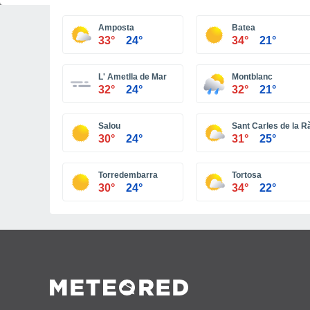
Amposta
Batea
33°
24°
34°
21°
L' Ametlla de Mar
Montblanc
32°
24°
32°
21°
Salou
Sant Carles de la R
30°
24°
31°
25°
Torredembarra
Tortosa
30°
24°
34°
22°