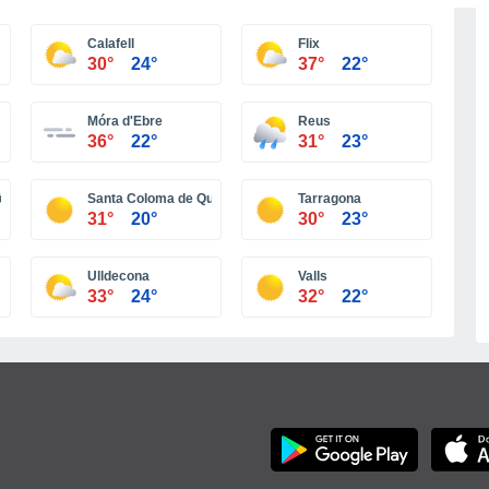
Más ciudades
Calafell
Flix
30°
24°
37°
22°
Móra d'Ebre
Reus
36°
22°
31°
23°
àpita
Santa Coloma de Queralt
Tarragona
31°
20°
30°
23°
Ulldecona
Valls
33°
24°
32°
22°