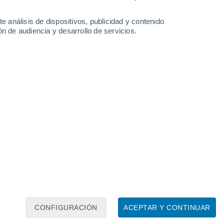
e análisis de dispositivos, publicidad y contenido
n de audiencia y desarrollo de servicios.
Leaflet
|
©
OpenStreetMap
|
ECMWF
by © Meteored
CONFIGURACIÓN
ACEPTAR Y CONTINUAR