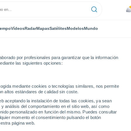
iempo
Vídeos
Radar
Mapas
Satélites
Modelos
Mundo
borado por profesionales para garantizar que la información
ediante las siguientes opciones:
ecogida mediante cookies o tecnologías similares, nos permite
on altos estándares de calidad sin coste.
 de Tarragona
eb aceptando la instalación de todas las cookies, ya sean
 y análisis del comportamiento en el sitio web, así como
ntenido personalizado en función del mismo. Puedes consultar
alquier momento el consentimiento pulsando el botón
31°
uestra página web.
20°
Santa