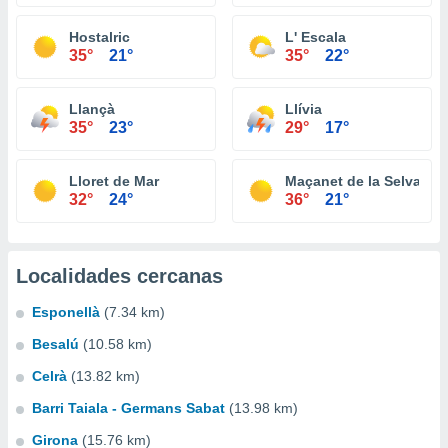
Hostalric
L' Escala
35°
21°
35°
22°
Llançà
Llívia
35°
23°
29°
17°
Lloret de Mar
Maçanet de la Selva
32°
24°
36°
21°
Localidades cercanas
Esponellà
(7.34 km)
Besalú
(10.58 km)
Celrà
(13.82 km)
Barri Taiala - Germans Sabat
(13.98 km)
Girona
(15.76 km)