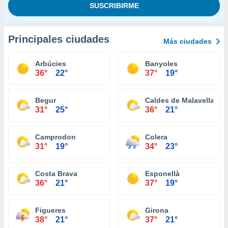
Principales ciudades
Más ciudades
Arbúcies
Banyoles
36°
22°
37°
19°
Begur
Caldes de Malavella
31°
25°
36°
21°
Camprodon
Colera
31°
19°
34°
23°
Costa Brava
Esponellà
36°
21°
37°
19°
Figueres
Girona
38°
21°
37°
21°