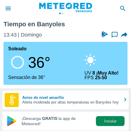
Tiempo en Banyoles
privacidad
13:43
Domingo
...
o de
om.ve
com.ve) ha
Soleado
ado por
36°
es para
ue la
 que se
UV
8 ¡Muy Alto!
e calidad.
Sensación de 36°
FPS
25-50
eder a este
ediante las
opciones:
Aviso de nivel amarillo
Alerta moderada por altas temperaturas en Banyoles hoy
ookies y
e forma
¡Descarga
GRATIS
la app de
Instalar
d digital
Meteored!
ada, basada