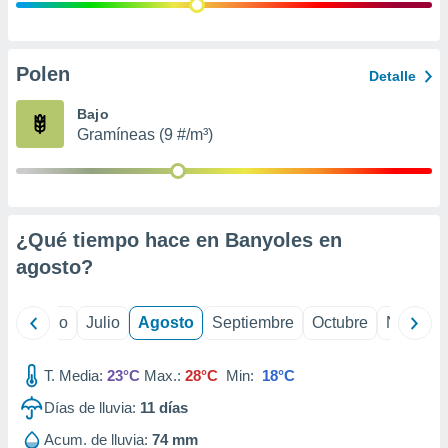
ados con el
 seleccionar
o.
calización
Polen
Detalle
precisa e
ión mediante
Bajo
Gramíneas (9 #/m³)
, publicidad
dos,
 publicidad
,
¿Qué tiempo hace en Banyoles en
ón de
 desarrollo
agosto
?
s.
tros 1199
yo
Junio
Julio
Agosto
Septiembre
Octubre
Noviemb
ios
T. Media:
23°C
Max.:
28°C
Min:
18°C
Días de lluvia:
11
días
Acum. de lluvia:
74 mm