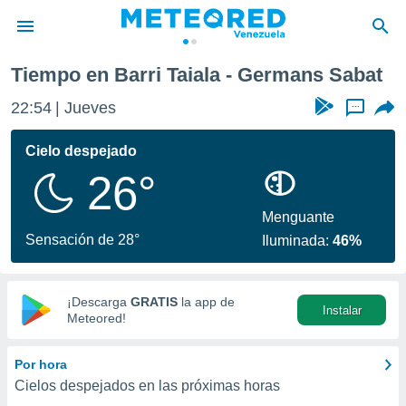
la - Germans Sabat
Tiempo en Barri Taiala - Germans Sabat
privacidad
22:54
Jueves
...
o de
om.ve
com.ve) ha
Cielo despejado
ado por
26°
es para
ue la
 que se
Menguante
e calidad.
Sensación de 28°
Iluminada:
46%
eder a este
ediante las
opciones:
¡Descarga
GRATIS
la app de
Instalar
ookies y
Meteored!
e forma
Por hora
d digital
Cielos despejados en las próximas horas
ada, basada