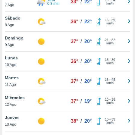
33°
/
22°
ublicidad y
0.3 mm
km/h
7 Ago
do en
Sábado
 mismo.
16
-
39
36°
/
22°
km/h
sultar más
8 Ago
 en nuestra
 Cookies
y
Domingo
21
-
52
37°
/
20°
ualquier
km/h
9 Ago
ento
Lunes
 botón
15
-
39
36°
/
20°
km/h
10 Ago
ación de
kies
 disponible
Martes
18
-
48
37°
/
20°
e nuestra
km/h
11 Ago
.
Miércoles
IVAMENTE,
10
-
38
37°
/
19°
km/h
12 Ago
as
Jueves
10
-
33
38°
/
20°
 a cookies
km/h
13 Ago
 no aceptar