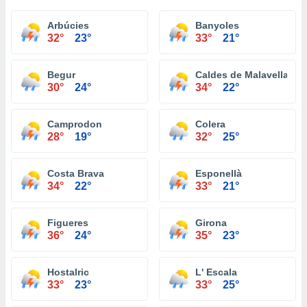
Arbúcies
Banyoles
32°
23°
33°
21°
Begur
Caldes de Malavella
30°
24°
34°
22°
Camprodon
Colera
28°
19°
32°
25°
Costa Brava
Esponellà
34°
22°
33°
21°
Figueres
Girona
36°
24°
35°
23°
Hostalric
L' Escala
33°
23°
33°
25°