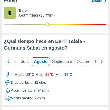
Polen
ados con el
Detalle
 seleccionar
o.
Bajo
Gramíneas (13 #/m³)
calización
precisa e
ión mediante
, publicidad
¿Qué tiempo hace en Barri Taiala -
dos,
Germans Sabat en
agosto
?
 publicidad
,
ón de
yo
Junio
Julio
Agosto
Septiembre
Octubre
Noviemb
 desarrollo
s.
T. Media:
23°C
Max.:
28°C
Min:
18°C
tros 1199
ios
Días de lluvia:
11
días
Acum. de lluvia:
74 mm
Viento medio:
6 km/h