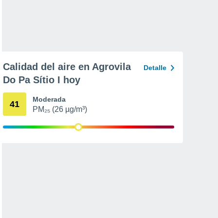
Calidad del aire en Agrovila
Detalle
Do Pa Sítio I hoy
Moderada
41
PM₂₅ (26 µg/m³)