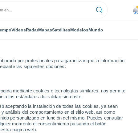
iempo
Vídeos
Radar
Mapas
Satélites
Modelos
Mundo
borado por profesionales para garantizar que la información
ediante las siguientes opciones:
 Pa Sítio I
Próxima semana
ecogida mediante cookies o tecnologías similares, nos permite
on altos estándares de calidad sin coste.
a Sítio I - PE 8 - 14 días
eb aceptando la instalación de todas las cookies, ya sean
 y análisis del comportamiento en el sitio web, así como
...
ntenido personalizado en función del mismo. Puedes consultar
alquier momento el consentimiento pulsando el botón
Por hora
uestra página web.
Lluvias débiles en las próximas
horas