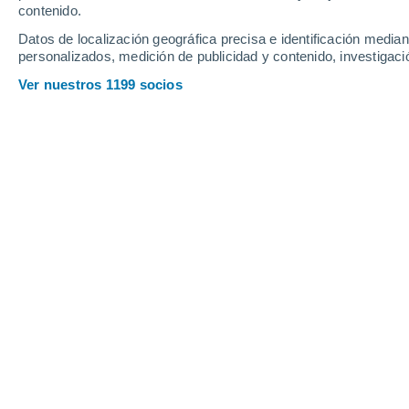
contenido.
14
-
31
km/h
15
-
32
km/h
24
19
-
40
km/h
Datos de localización geográfica precisa e identificación mediant
personalizados, medición de publicidad y contenido, investigació
Jueves, 13 de agosto
Ver nuestros 1199 socios
Nubes y claros
21°
03:00
Sensación T.
21°
Nubes y claros
24°
06:00
Sensación T.
24°
Nubes y claros
27°
09:00
Sensación T.
28°
Nubes y claros
28°
12:00
Sensación T.
29°
Lluvia débil
40%
27°
15:00
0.2 mm
Sensación T.
29°