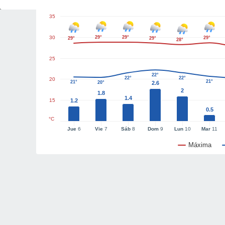
35
30
29°
29°
29°
29°
29°
28°
25
22°
22°
22°
20
21°
21°
20°
2.6
2
1.8
1.4
15
1.2
0.5
°C
Jue
6
Vie
7
Sáb
8
Dom
9
Lun
10
Mar
11
Máxima