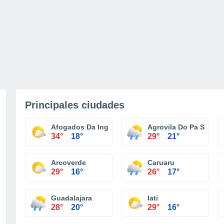
Principales ciudades
Afogados Da Ingazeira
Agrovila Do Pa Sítio I
34°
18°
29°
21°
Arcoverde
Caruaru
29°
16°
26°
17°
Guadalajara
Iati
28°
20°
29°
16°