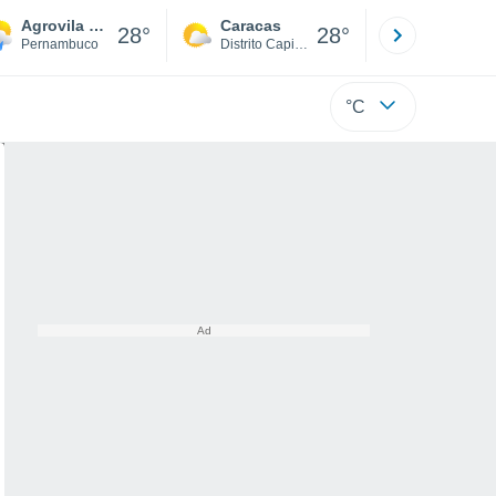
Agrovila Do Pa Sítio I
Caracas
Tucacas
28°
28°
Pernambuco
Distrito Capital
Falcón
°C