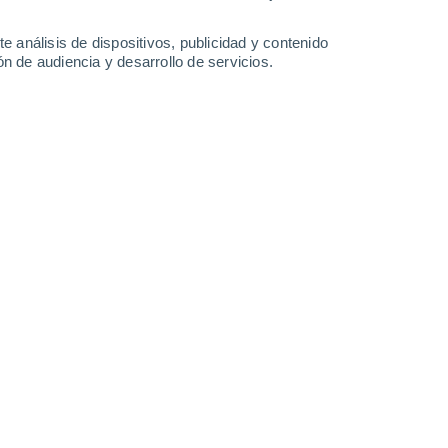
-
48
km/h
23
-
48
km/h
23
-
46
km/h
21
-
44
km/h
e análisis de dispositivos, publicidad y contenido
n de audiencia y desarrollo de servicios.
Sur
0 Bajo
11
-
20 km/h
FPS:
no
Sur
3 Medio
11
-
22 km/h
FPS:
6-10
Sureste
5 Medio
14
-
29 km/h
FPS:
6-10
Sureste
4 Medio
17
-
34 km/h
FPS:
6-10
Sureste
2 Bajo
19
-
38 km/h
FPS:
no