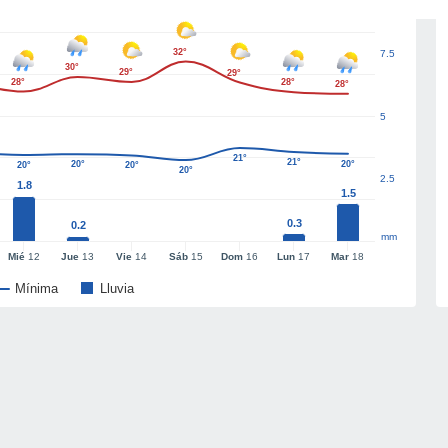
32°
7.5
30°
29°
29°
28°
28°
28°
5
21°
21°
20°
20°
20°
20°
20°
2.5
1.8
1.5
0.3
0.2
mm
Mié
12
Jue
13
Vie
14
Sáb
15
Dom
16
Lun
17
Mar
18
Mínima
Lluvia