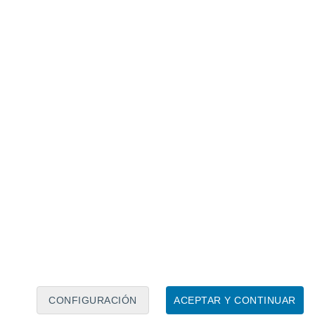
Calendario lunar
Lun
Mar
Mié
Jue
Vie
Sáb
Dom
6
7
8
9
10
11
12
13
14
15
16
17
18
19
CONFIGURACIÓN
ACEPTAR Y CONTINUAR
10