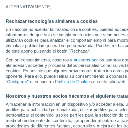
28°
ALTERNATIVAMENTE,
Rechazar tecnologías similares a cookies
Sureste
En caso de no aceptar la instalación de cookies, puedes accede
Sensación de 30°
15
-
33 km
informamos de que solo se instalarán cookies que sean necesari
utilizarán cookies para analizar el comportamiento ni para most
visualizar publicidad general no personalizada. Puedes rechazar
de este abono pulsando el botón "Rechazar".
Tiempo 1 - 7 días
Mapa de lluvia
Radar de lluvia
S
Con su consentimiento, nosotros y
nuestros socios
usamos cooki
almacenar, acceder y procesar datos personales como su visita e
cookies. Es posible que algunos proveedores traten tus datos pe
oponerte. Para ello, puede retirar su consentimiento u oponerse
Viernes
Sábado
D
Jueves
"Configurar"
o en nuestra
Política de Cookies
en este sitio web.
14 Ago
15 Ago
13 Ago
Nosotros y nuestros socios hacemos el siguiente trata
Almacenar la información en un dispositivo y/o acceder a ella, 
60%
perfiles para publicidad personalizada, utilizar perfiles para sele
0.2 mm
personalizar el contenido, uso de perfiles para la selección de c
29°
/
20°
32°
/
20°
30°
/
20°
medir el rendimiento del contenido, comprender al público a tra
procedentes de diferentes fuentes, desarrollo y mejora de los se