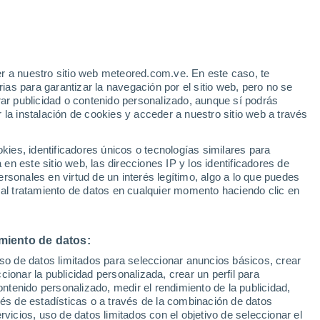
Aviso de nivel amarillo
Alerta moderada por otros en
Agrovila Do Pa Sítio I hoy
r a nuestro sitio web meteored.com.ve. En este caso, te
/h
as para garantizar la navegación por el sitio web, pero no se
rar publicidad o contenido personalizado, aunque sí podrás
 la instalación de cookies y acceder a nuestro sitio web a través
atélites
Modelos
es, identificadores únicos o tecnologías similares para
n este sitio web, las direcciones IP y los identificadores de
rsonales en virtud de un interés legítimo, algo a lo que puedes
 al tratamiento de datos en cualquier momento haciendo clic en
omingo
Lunes
Martes
Miércoles
16 Ago
17 Ago
18 Ago
19 Ago
miento de datos:
uso de datos limitados para seleccionar anuncios básicos, crear
60%
70%
70%
ccionar la publicidad personalizada, crear un perfil para
0.3 mm
1.5 mm
1.1 mm
ontenido personalizado, medir el rendimiento de la publicidad,
29°
/
21°
28°
/
21°
28°
/
20°
28°
/
21°
vés de estadísticas o a través de la combinación de datos
rvicios, uso de datos limitados con el objetivo de seleccionar el