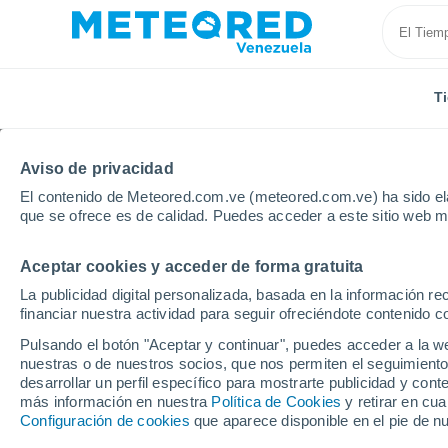
T
Aviso de privacidad
El contenido de Meteored.com.ve (meteored.com.ve) ha sido ela
que se ofrece es de calidad. Puedes acceder a este sitio web m
Aceptar cookies y acceder de forma gratuita
Inicio
Brasil
Estado de Pernambuco
Agrovila Do
La publicidad digital personalizada, basada en la información r
financiar nuestra actividad para seguir ofreciéndote contenido c
Tiempo en Agrovila Do P
Pulsando el botón "Aceptar y continuar", puedes acceder a la w
nuestras o de nuestros socios, que nos permiten el seguimiento
13:03
Jueves
desarrollar un perfil específico para mostrarte publicidad y co
más información en nuestra
Política de Cookies
y retirar en cu
Configuración de cookies
que aparece disponible en el pie de n
Nubes y claros