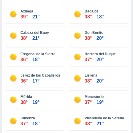
ón de
uedes
Azuaga
Badajoz
uestro sitio
39°
21°
38°
18°
ed.com.ve.
o, te
 de que
Cabeza del Buey
Don Benito
talarán
38°
21°
38°
20°
e sean
para
a
Fregenal de la Sierra
Herrera del Duque
por el sitio
36°
18°
37°
20°
o se
cookies para
Jerez de los Caballeros
Llerena
nto ni para
36°
17°
38°
20°
licidad o
Mérida
Monesterio
ado, aunque
38°
19°
37°
19°
sualizar
general no
ada. Puedes
Olivenza
Villanueva de la Serena
 instalación
37°
18°
38°
21°
y acceder a
io web a