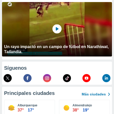
ublicidad y
do en
 mismo.
sultar más
 en nuestra
 Cookies
y
ualquier
ento
Un rayo impactó en un campo de fútbol en Narathiwat,
 botón
Tailandia.
ación de
kies
 disponible
Síguenos
e nuestra
.
IVAMENTE,
Principales ciudades
Más ciudades
as
 a cookies
Alburquerque
Almendralejo
37°
17°
38°
19°
 no aceptar