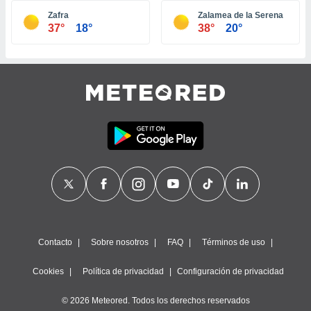
ste abono
Zafra
Zalamea de la Serena
 botón
37°
18°
38°
20°
.
nto,
cios
kies,
ores únicos
as similares
nar,
rocesar
onales como
 este sitio
recciones IP
ficadores de
 posible
s
Contacto
Sobre nosotros
FAQ
Términos de uso
 traten tus
nales en
Cookies
Política de privacidad
Configuración de privacidad
 interés
go a lo que
© 2026 Meteored. Todos los derechos reservados
nerte. Para