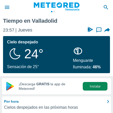
lladolid
Tiempo en Valladolid
privacidad
23:57
Jueves
...
o de
om.ve
com.ve) ha
Cielo despejado
ado por
24°
es para
ue la
 que se
Menguante
e calidad.
Sensación de 25°
Iluminada:
46%
eder a este
ediante las
opciones:
¡Descarga
GRATIS
la app de
Instalar
ookies y
Meteored!
e forma
Por hora
d digital
Cielos despejados en las próximas horas
ada, basada