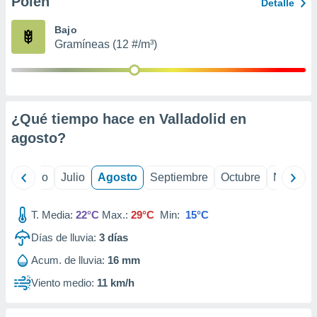
Polen
ados con el
Detalle
 seleccionar
o.
Bajo
Gramíneas (12 #/m³)
calización
precisa e
ión mediante
, publicidad
¿Qué tiempo hace en Valladolid en
dos,
agosto
?
 publicidad
,
ón de
yo
Junio
Julio
Agosto
Septiembre
Octubre
Noviemb
 desarrollo
s.
T. Media:
22°C
Max.:
29°C
Min:
15°C
tros 1199
ios
Días de lluvia:
3
días
Acum. de lluvia:
16 mm
Viento medio:
11 km/h