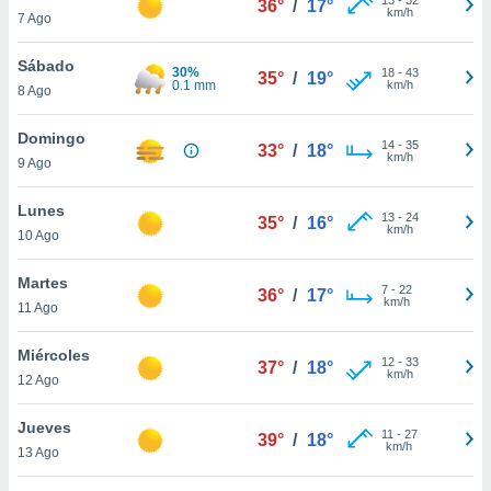
36°
/
17°
ublicidad y
km/h
7 Ago
do en
Sábado
 mismo.
30%
18
-
43
35°
/
19°
0.1 mm
km/h
sultar más
8 Ago
 en nuestra
 Cookies
y
Domingo
14
-
35
33°
/
18°
ualquier
km/h
9 Ago
ento
Lunes
 botón
13
-
24
35°
/
16°
km/h
10 Ago
ación de
kies
 disponible
Martes
7
-
22
36°
/
17°
e nuestra
km/h
11 Ago
.
Miércoles
IVAMENTE,
12
-
33
37°
/
18°
km/h
12 Ago
as
Jueves
11
-
27
39°
/
18°
 a cookies
km/h
13 Ago
 no aceptar