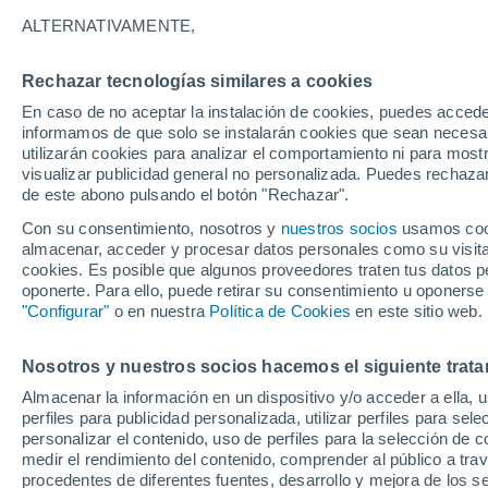
ALTERNATIVAMENTE,
Uruguay
Rechazar tecnologías similares a cookies
En caso de no aceptar la instalación de cookies, puedes accede
ECMWF América Sur -
informamos de que solo se instalarán cookies que sean necesari
Lat(+10..-30)
utilizarán cookies para analizar el comportamiento ni para most
visualizar publicidad general no personalizada. Puedes rechazar
ECMWF América Sur -
de este abono pulsando el botón "Rechazar".
Lat(-25..-50)
Con su consentimiento, nosotros y
nuestros socios
usamos cooki
almacenar, acceder y procesar datos personales como su visita e
GFS América Sur -
cookies. Es posible que algunos proveedores traten tus datos pe
Lat(+10..-30)
oponerte. Para ello, puede retirar su consentimiento u oponerse
"Configurar"
o en nuestra
Política de Cookies
en este sitio web.
GFS América Sur -
Lat(-25..-50)
Nosotros y nuestros socios hacemos el siguiente trata
Almacenar la información en un dispositivo y/o acceder a ella, 
perfiles para publicidad personalizada, utilizar perfiles para sele
personalizar el contenido, uso de perfiles para la selección de c
medir el rendimiento del contenido, comprender al público a tra
procedentes de diferentes fuentes, desarrollo y mejora de los se