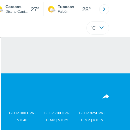
Caracas
Tucacas
La Guaira
27°
28°
Distrito Capital
Falcón
Di
°C
GEOP. 300 HPA |
GEOP. 700 HPA |
GEOP. 925HPA |
V > 40
TEMP. | V > 25
TEMP. | V > 15