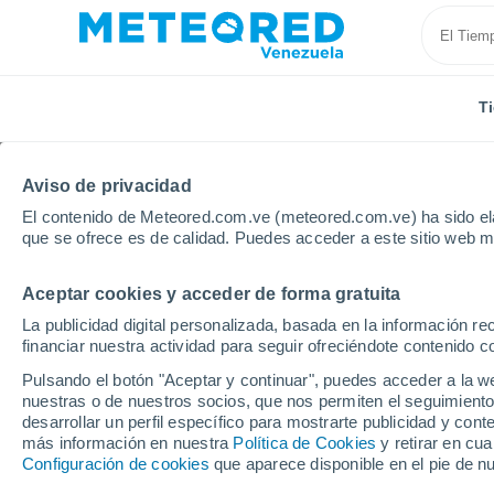
T
Aviso de privacidad
El contenido de Meteored.com.ve (meteored.com.ve) ha sido ela
que se ofrece es de calidad. Puedes acceder a este sitio web m
Aceptar cookies y acceder de forma gratuita
Inicio
Modelos
Modelos Uruguay - ECMWF América S
La publicidad digital personalizada, basada en la información r
financiar nuestra actividad para seguir ofreciéndote contenido c
Modelos de predicción 
Pulsando el botón "Aceptar y continuar", puedes acceder a la w
nuestras o de nuestros socios, que nos permiten el seguimiento
desarrollar un perfil específico para mostrarte publicidad y co
PRES. | V > 10 |
PRECIPITACIÓN
NIEVE
más información en nuestra
Política de Cookies
y retirar en cu
NUB. | PREC. 6H |
ACUMULADA
ACUMULADA
Configuración de cookies
que aparece disponible en el pie de n
ESPESOR