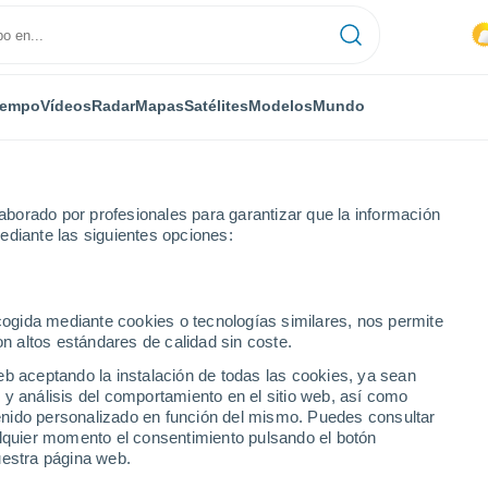
iempo
Vídeos
Radar
Mapas
Satélites
Modelos
Mundo
borado por profesionales para garantizar que la información
ediante las siguientes opciones:
ur - Lat(+10..-30)
ecogida mediante cookies o tecnologías similares, nos permite
on altos estándares de calidad sin coste.
numérica
eb aceptando la instalación de todas las cookies, ya sean
 y análisis del comportamiento en el sitio web, así como
ntenido personalizado en función del mismo. Puedes consultar
TEMPERATURA
GEOP. 850 HPA |
GEOP. 500 HPA |
VIENTO 10M |
alquier momento el consentimiento pulsando el botón
2M
TEMP.
PRES. | TEMP.
PRESIÓN
uestra página web.