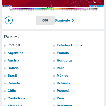
mación
ediante
ecnologías
nos permite
estra
006
Siguiente
ara seguir
e contenido
ACEPTAR
stándares
Y
Países
sin coste.
CONTINUAR
 botón
Portugal
Estados Unidos
continuar",
CONFIGURACIÓN
Argentina
Francia
der a la
ndo la
Austria
Honduras
 de todas
, ya sean
Bolivia
Italia
de nuestros
Brasil
México
 nos
Canadá
Holanda
 y análisis
tamiento en
Chile
Panamá
b, así como
Costa Rica
Perú
un perfil
para
Alemania
Paraguay