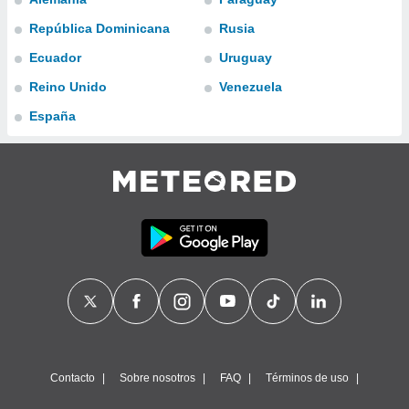
ublicidad y
República Dominicana
Rusia
do en
Ecuador
Uruguay
 mismo.
sultar más
Reino Unido
Venezuela
 en nuestra
 Cookies
y
España
ualquier
ento
 botón
ación de
kies
 disponible
e nuestra
.
IVAMENTE,
as
 a cookies
Contacto
Sobre nosotros
FAQ
Términos de uso
 no aceptar