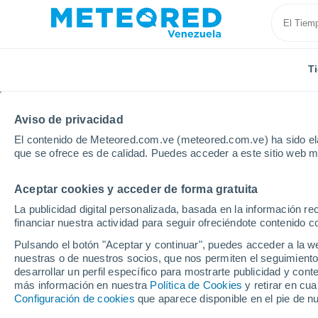
T
Aviso de privacidad
El contenido de Meteored.com.ve (meteored.com.ve) ha sido ela
que se ofrece es de calidad. Puedes acceder a este sitio web m
Aceptar cookies y acceder de forma gratuita
Inicio
Modelos
Modelos Holanda - ECMWF Holand
La publicidad digital personalizada, basada en la información r
financiar nuestra actividad para seguir ofreciéndote contenido c
Modelos de predicción 
Pulsando el botón "Aceptar y continuar", puedes acceder a la w
nuestras o de nuestros socios, que nos permiten el seguimiento
desarrollar un perfil específico para mostrarte publicidad y co
PRES. | V > 10 |
PRECIPITACIÓN
NIEVE
más información en nuestra
Política de Cookies
y retirar en cu
NUB. | PREC. 6H |
ACUMULADA
ACUMULADA
Configuración de cookies
que aparece disponible en el pie de n
ESPESOR