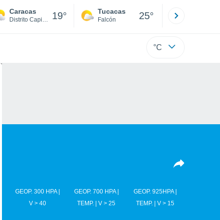
Caracas
Tucacas
La Guaira
19°
25°
Distrito Capital
Falcón
Di
°C
GEOP. 300 HPA |
GEOP. 700 HPA |
GEOP. 925HPA |
V > 40
TEMP. | V > 25
TEMP. | V > 15