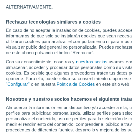
ALTERNATIVAMENTE,
Holanda
Rechazar tecnologías similares a cookies
En caso de no aceptar la instalación de cookies, puedes accede
ECMWF
informamos de que solo se instalarán cookies que sean necesari
utilizarán cookies para analizar el comportamiento ni para most
GFS
visualizar publicidad general no personalizada. Puedes rechazar
de este abono pulsando el botón "Rechazar".
ECMWF Europa
Con su consentimiento, nosotros y
nuestros socios
usamos cooki
GFS Europa
almacenar, acceder y procesar datos personales como su visita e
cookies. Es posible que algunos proveedores traten tus datos pe
oponerte. Para ello, puede retirar su consentimiento u oponerse
"Configurar"
o en nuestra
Política de Cookies
en este sitio web.
Nosotros y nuestros socios hacemos el siguiente trata
Almacenar la información en un dispositivo y/o acceder a ella, 
perfiles para publicidad personalizada, utilizar perfiles para sele
personalizar el contenido, uso de perfiles para la selección de c
medir el rendimiento del contenido, comprender al público a tra
procedentes de diferentes fuentes, desarrollo y mejora de los se