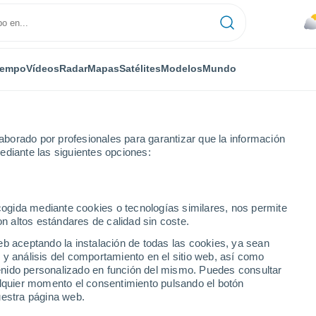
iempo
Vídeos
Radar
Mapas
Satélites
Modelos
Mundo
borado por profesionales para garantizar que la información
ediante las siguientes opciones:
a
ecogida mediante cookies o tecnologías similares, nos permite
on altos estándares de calidad sin coste.
numérica
eb aceptando la instalación de todas las cookies, ya sean
 y análisis del comportamiento en el sitio web, así como
ntenido personalizado en función del mismo. Puedes consultar
TEMPERATURA
GEOP. 850 HPA |
GEOP. 500 HPA |
VIENTO 10M |
alquier momento el consentimiento pulsando el botón
2M
TEMP.
PRES. | TEMP.
PRESIÓN
uestra página web.