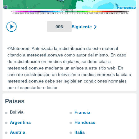
mación
ediante
ecnologías
nos permite
estra
006
Siguiente
ara seguir
e contenido
ACEPTAR
stándares
Y
©Meteored. Autorizada la redistribución de este material
sin coste.
CONTINUAR
citando a
meteored.com.ve
como autor del mismo. En caso
 botón
de redistribución en medios digitales, se debe citar a
continuar",
CONFIGURACIÓN
meteored.com.ve
mediante un enlace a este sitio web. En
der a la
caso de redistribución en televisión o medios impresos la cita a
ndo la
meteored.com.ve
debe ser legible en condiciones normales
 de todas
por el espectador o lector.
, ya sean
de nuestros
 nos
Países
 y análisis
Bolivia
Francia
tamiento en
Argentina
Honduras
b, así como
un perfil
Austria
Italia
para