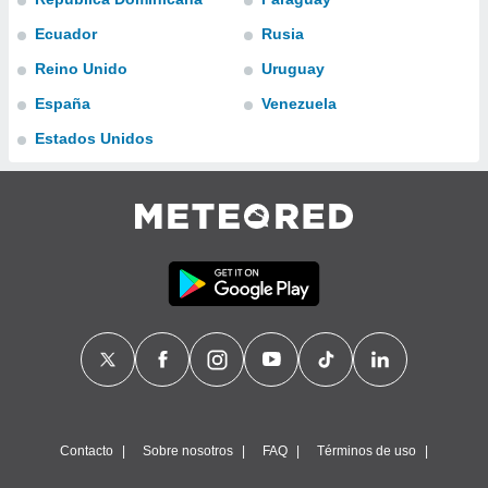
ublicidad y
Ecuador
Rusia
do en
Reino Unido
Uruguay
 mismo.
sultar más
España
Venezuela
 en nuestra
 Cookies
y
Estados Unidos
ualquier
ento
 botón
ación de
kies
 disponible
e nuestra
.
IVAMENTE,
as
 a cookies
Contacto
Sobre nosotros
FAQ
Términos de uso
 no aceptar