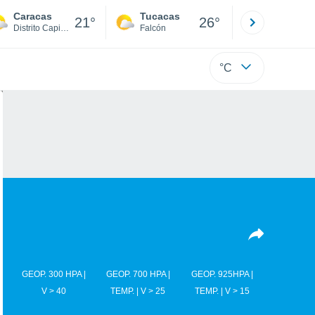
Caracas
Tucacas
La Guaira
21°
26°
Distrito Capital
Falcón
Di
°C
GEOP. 300 HPA |
GEOP. 700 HPA |
GEOP. 925HPA |
V > 40
TEMP. | V > 25
TEMP. | V > 15