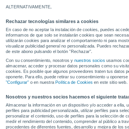
ESPESOR
ALTERNATIVAMENTE,
Argentina
Rechazar tecnologías similares a cookies
En caso de no aceptar la instalación de cookies, puedes accede
ECMWF
informamos de que solo se instalarán cookies que sean necesari
utilizarán cookies para analizar el comportamiento ni para most
GFS
visualizar publicidad general no personalizada. Puedes rechazar
de este abono pulsando el botón "Rechazar".
ECMWF América Sur -
Con su consentimiento, nosotros y
nuestros socios
usamos cooki
Lat(+10..-30)
almacenar, acceder y procesar datos personales como su visita e
cookies. Es posible que algunos proveedores traten tus datos pe
ECMWF América Sur -
oponerte. Para ello, puede retirar su consentimiento u oponerse
Lat(-25..-50)
"Configurar"
o en nuestra
Política de Cookies
en este sitio web.
GFS América Sur -
Lat(+10..-30)
Nosotros y nuestros socios hacemos el siguiente trata
Almacenar la información en un dispositivo y/o acceder a ella, 
GFS América Sur -
perfiles para publicidad personalizada, utilizar perfiles para sele
Lat(-25..-50)
personalizar el contenido, uso de perfiles para la selección de c
medir el rendimiento del contenido, comprender al público a tra
procedentes de diferentes fuentes, desarrollo y mejora de los se