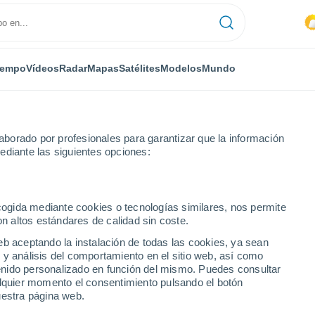
iempo
Vídeos
Radar
Mapas
Satélites
Modelos
Mundo
borado por profesionales para garantizar que la información
ediante las siguientes opciones:
 - Lat(-25..-50)
ecogida mediante cookies o tecnologías similares, nos permite
on altos estándares de calidad sin coste.
numérica
eb aceptando la instalación de todas las cookies, ya sean
 y análisis del comportamiento en el sitio web, así como
ntenido personalizado en función del mismo. Puedes consultar
TEMPERATURA
GEOP. 850 HPA |
GEOP. 500 HPA |
VIENTO 10M |
alquier momento el consentimiento pulsando el botón
2M
TEMP.
PRES. | TEMP.
PRESIÓN
uestra página web.