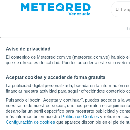
T
Aviso de privacidad
El contenido de Meteored.com.ve (meteored.com.ve) ha sido ela
que se ofrece es de calidad. Puedes acceder a este sitio web m
Aceptar cookies y acceder de forma gratuita
Inicio
Modelos
Modelos Argentina - GFS América Sur
La publicidad digital personalizada, basada en la información r
financiar nuestra actividad para seguir ofreciéndote contenido c
Modelos de predicción 
Pulsando el botón "Aceptar y continuar", puedes acceder a la w
nuestras o de nuestros socios, que nos permiten el seguimiento
desarrollar un perfil específico para mostrarte publicidad y co
PRES. | V > 10
PRECIPITACIÓN
NIEVE
más información en nuestra
Política de Cookies
y retirar en cu
| NUB. |
ACUMULADA
ACUMULADA
Configuración de cookies
que aparece disponible en el pie de n
PREC. 6H |