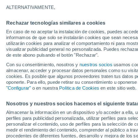
31°
ALTERNATIVAMENTE,
Rechazar tecnologías similares a cookies
UV
8 ¡Muy
En caso de no aceptar la instalación de cookies, puedes accede
Sensación de 36°
FPS
25-50
informamos de que solo se instalarán cookies que sean necesari
utilizarán cookies para analizar el comportamiento ni para most
visualizar publicidad general no personalizada. Puedes rechazar
de este abono pulsando el botón "Rechazar".
Tiempo 1 - 7 días
Mapa de nubosidad
Radar de llu
Con su consentimiento, nosotros y
nuestros socios
usamos cooki
almacenar, acceder y procesar datos personales como su visita e
cookies. Es posible que algunos proveedores traten tus datos pe
oponerte. Para ello, puede retirar su consentimiento u oponerse
Mañana
Martes
M
Hoy
"Configurar"
o en nuestra
Política de Cookies
en este sitio web.
10 Ago
11 Ago
9 Ago
Nosotros y nuestros socios hacemos el siguiente trata
Almacenar la información en un dispositivo y/o acceder a ella, 
perfiles para publicidad personalizada, utilizar perfiles para sele
personalizar el contenido, uso de perfiles para la selección de c
32°
/
25°
31°
/
25°
31°
/
25°
medir el rendimiento del contenido, comprender al público a tra
procedentes de diferentes fuentes, desarrollo y mejora de los se