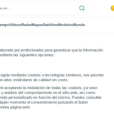
iempo
Vídeos
Radar
Mapas
Satélites
Modelos
Mundo
borado por profesionales para garantizar que la información
ediante las siguientes opciones:
Marina d'Or
ecogida mediante cookies o tecnologías similares, nos permite
on altos estándares de calidad sin coste.
eb aceptando la instalación de todas las cookies, ya sean
 y análisis del comportamiento en el sitio web, así como
...
ntenido personalizado en función del mismo. Puedes consultar
alquier momento el consentimiento pulsando el botón
Por hora
uestra página web.
Calor Húmedo Sofocante en las
próximas horas