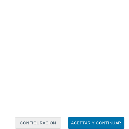
Calendario lunar
Lun
Mar
Mié
Jue
Vie
Sáb
Dom
9
10
11
12
13
14
15
16
17
18
19
20
21
22
CONFIGURACIÓN
ACEPTAR Y CONTINUAR