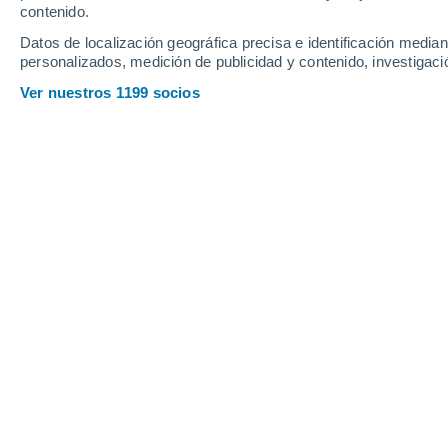
contenido.
18
-
37
km/h
13
-
28
km/h
14
12
-
26
km/h
Datos de localización geográfica precisa e identificación mediant
personalizados, medición de publicidad y contenido, investigació
Tiempo en Marina d'Or hoy
, 9 de ago
Ver nuestros 1199 socios
Soleado
31°
14:00
Sensación T.
36°
Soleado
31°
15:00
Sensación T.
36°
Soleado
31°
16:00
Sensación T.
36°
Soleado
30°
17:00
Sensación T.
36°
Nubes y claros
30°
18:00
Sensación T.
36°