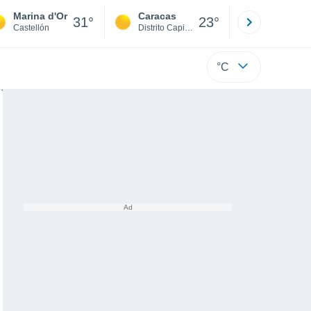
Marina d'Or
Caracas
Tucacas
31°
23°
Castellón
Distrito Capital
Falcón
°C