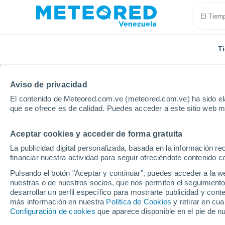
T
Aviso de privacidad
El contenido de Meteored.com.ve (meteored.com.ve) ha sido ela
que se ofrece es de calidad. Puedes acceder a este sitio web m
Aceptar cookies y acceder de forma gratuita
Inicio
España
Comunidad Valenciana
Castellón
La publicidad digital personalizada, basada en la información r
financiar nuestra actividad para seguir ofreciéndote contenido c
Tiempo en Marina d'Or
Pulsando el botón "Aceptar y continuar", puedes acceder a la w
nuestras o de nuestros socios, que nos permiten el seguimiento
13:55
Domingo
desarrollar un perfil específico para mostrarte publicidad y co
más información en nuestra
Política de Cookies
y retirar en cu
Configuración de cookies
que aparece disponible en el pie de n
Soleado