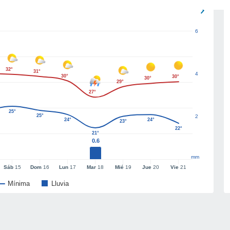
6
32°
31°
4
30°
30°
30°
29°
27°
25°
25°
2
24°
24°
23°
22°
21°
0.6
mm
Sáb
15
Dom
16
Lun
17
Mar
18
Mié
19
Jue
20
Vie
21
Mínima
Lluvia