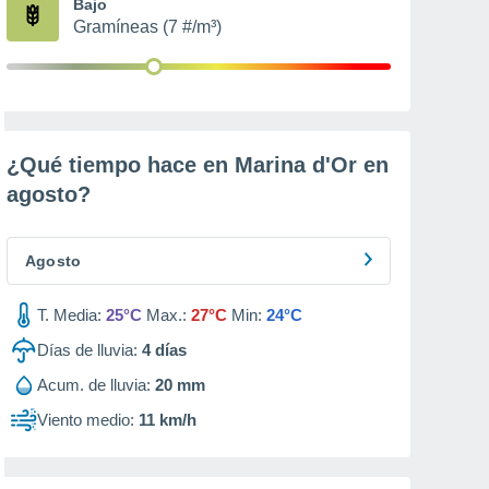
Bajo
Gramíneas (7 #/m³)
¿Qué tiempo hace en Marina d'Or en
agosto
?
Agosto
T. Media:
25°C
Max.:
27°C
Min:
24°C
Días de lluvia:
4
días
Acum. de lluvia:
20 mm
Viento medio:
11 km/h