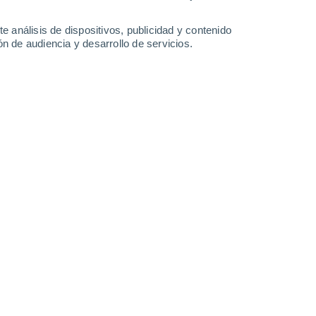
-
30
km/h
12
-
28
km/h
11
-
37
km/h
13
-
33
km/h
e análisis de dispositivos, publicidad y contenido
n de audiencia y desarrollo de servicios.
sto
Sureste
8 ¡Muy Alto!
12
-
26 km/h
FPS:
25-50
Sureste
8 ¡Muy Alto!
11
-
26 km/h
FPS:
25-50
Sureste
6 Alto
11
-
25 km/h
FPS:
15-25
Sureste
4 Medio
12
-
26 km/h
FPS:
6-10
Sureste
2 Bajo
10
-
25 km/h
FPS:
no