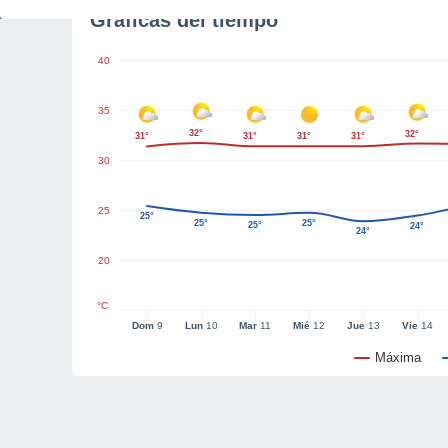
Gráficas del tiempo
40
35
32°
32°
31°
31°
31°
31°
30
25
25°
25°
25°
25°
24°
24°
20
°C
Dom
9
Lun
10
Mar
11
Mié
12
Jue
13
Vie
14
Máxima