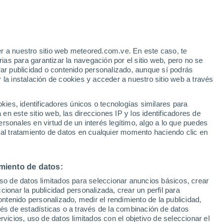
 Alto!
r a nuestro sitio web meteored.com.ve. En este caso, te
as para garantizar la navegación por el sitio web, pero no se
rar publicidad o contenido personalizado, aunque sí podrás
 la instalación de cookies y acceder a nuestro sitio web a través
via
Satélites
Modelos
es, identificadores únicos o tecnologías similares para
n este sitio web, las direcciones IP y los identificadores de
rsonales en virtud de un interés legítimo, algo a lo que puedes
 al tratamiento de datos en cualquier momento haciendo clic en
iércoles
Jueves
Viernes
Sábado
12 Ago
13 Ago
14 Ago
15 Ago
miento de datos:
uso de datos limitados para seleccionar anuncios básicos, crear
ccionar la publicidad personalizada, crear un perfil para
ontenido personalizado, medir el rendimiento de la publicidad,
31°
/
25°
31°
/
24°
32°
/
24°
32°
/
25°
vés de estadísticas o a través de la combinación de datos
rvicios, uso de datos limitados con el objetivo de seleccionar el